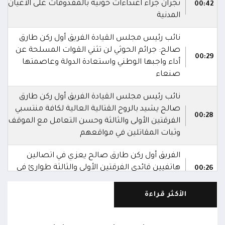
نجران جراء اعتداءات حوثية بالمقذوفات على الأعيان
00:42
المدنية
نائب رئيس مجلس القيادة الفريق أول ركن طارق
صالح: جرائم الحوثي لن تثني القوات المسلحة عن
00:29
أداء واجبها الوطني واستعادة الدولة وعاصمتها
صنعاء
نائب رئيس مجلس القيادة الفريق أول ركن طارق
صالح يشيد بالروح القتالية العالية لكافة منتسبي
00:28
الفرقتين الأولى والثالثة وحسن التعامل مع الموقف
وثبات المقاتلين في مواقعهم
الفريق أول ركن طارق صالح يعزي في اتصالين
هاتفيين قائدي الفرقتين الأولى والثالثة طوارئ في
00:26
استشهاد عدد من الأبطال بالهجوم الحوثي الغادر
الأكثر قراءة
اللجنة الأمنية بحضرموت تدين هجوم مليشيا
الحوثي على القوات المسلحة وتؤكد استمرار
00:21