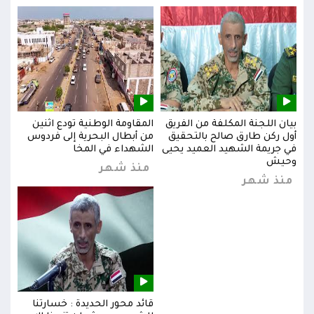
بيان اللجنة المكلفة من الفريق
المقاومة الوطنية تودع اثنين
بيان
س
أول ركن طارق صالح بالتحقيق
من أبطال البحرية إلى فردوس
أول 
في جريمة الشهيد العميد يحيى
الشهداء في المخا
في ج
وحيش
وحي
منذ شهر
منذ شهر
من
قائد محور الحديدة : خسارتنا