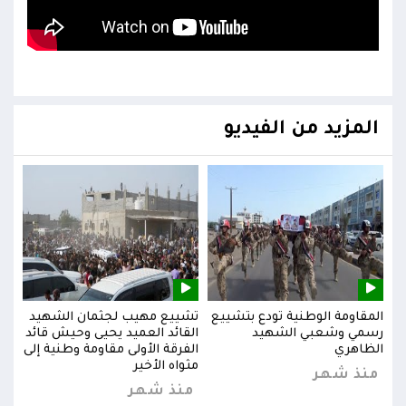
المزيد من الفيديو
يد
المقاومة الوطنية تودع بتشييع
تشييع مهيب لجثمان الشهيد
المق
ائد
رسمي وشعبي الشهيد
القائد العميد يحيى وحيش قائد
رسم
إلى
الظاهري
الفرقة الأولى مقاومة وطنية إلى
الظا
مثواه الأخير
منذ شهر
من
منذ شهر