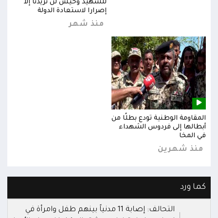
للشهيد وحيش لن تزيدنا إلا
إصرارا لاستعادة الدولة
منذ شهر
المقاومة الوطنية تودع بطلًا من
المق
أبطالها إلى فردوس الشهداء
أبطا
في المخا
في ا
منذ شهرين
من
كما ورد
التحالف: إصابة 11 مدنياً بينهم طفل وامرأة في