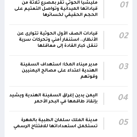
العمليات الأمنية والعسكرية لحماية الأمن
مليشيا الحوثي تقر بمصرع ثلاثة من
01
والاستقرار
قياداتها الميدانية وتواصل التعتيم على
الحجم الحقيقي لخسائرها
جدد #المكتب_السياسي تمسكه بمواصلة النضال
إلى جانب الشعب اليمني وقوى الصف الجمهوري،
23:05
قيادات الصف الأول الحوثية تتوارى عن
02
مؤكداً الاستعداد لتقديم التضحيات حتى تحرير البلاد
الأنظار.. استنفار أمني وتحركات سرية
واستعادة العاصمة صنعاء وإنهاء الانقلاب
تنقل كبار القادة إلى معاقلها
دعا #المكتب_السياسي مجلس القيادة الرئاسي
مدير ميناء المخا: استهداف السفينة
والحكومة إلى الشروع في خطوات عملية لتخليص
03
23:04
الهندية اعتداء على مصالح اليمنيين
اليمنيين من إرهاب الحوثيين المدعومين من النظام
وقوتهم
الإيراني
طالب #المكتب_السياسي مجلس القيادة الرئاسي
اليمن يدين إغراق السفينة الهندية ويشيد
04
والحكومة بتحمل مسؤولياتهما الوطنية والتاريخية،
بإنقاذ طاقمها في البحر الأحمر
23:02
مؤكداً أن الجرائم التي ارتكبتها المليشيا لم تترك أي
مبرر لتأخير تحريك الجبهات
مدينة الملك سلمان الطبية بالمهرة
05
تستكمل استعداداتها للافتتاح الرسمي