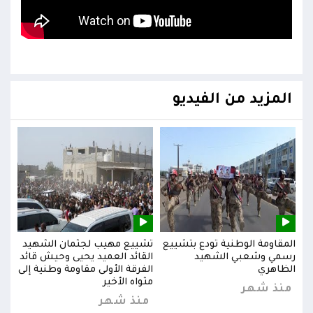
المزيد من الفيديو
يد
المقاومة الوطنية تودع بتشييع
تشييع مهيب لجثمان الشهيد
المق
ائد
رسمي وشعبي الشهيد
القائد العميد يحيى وحيش قائد
رسم
إلى
الظاهري
الفرقة الأولى مقاومة وطنية إلى
الظا
مثواه الأخير
منذ شهر
من
منذ شهر