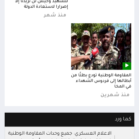
للشهيد وحيش لن تزيدنا إلا
إصرارا لاستعادة الدولة
منذ شهر
المقاومة الوطنية تودع بطلًا من
المق
أبطالها إلى فردوس الشهداء
أبطا
في المخا
في ا
منذ شهرين
من
كما ورد
الاعلام العسكري: جميع وحدات المقاومة الوطنية