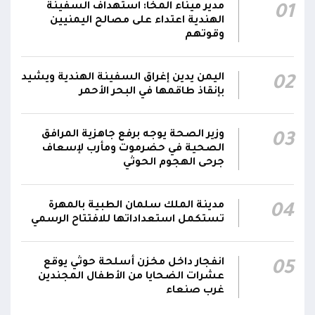
مدير ميناء المخا: استهداف السفينة
01
وزير الصحة: القصف الحوثي استهدف أحياءً سكنية
الهندية اعتداء على مصالح اليمنيين
ومخيماتٍ للنازحين في مأرب وخلف شهيدين و14
15:22
وقوتهم
جريحاً
اليمن يدين إغراق السفينة الهندية ويشيد
02
مليشيا الحوثي تقصف بالمُسيرات مدرسة علي
بإنقاذ طاقمها في البحر الأحمر
عنتر في حبيل السوق بمديرية حجر بالضالع، وتُلحق
15:16
أضراراً مادية بمنازل المواطنين المجاورة
وزير الصحة يوجه برفع جاهزية المرافق
03
اتفاقية الدفاع المشتركة بين السعودية وباكستان
الصحية في حضرموت ومأرب لإسعاف
جرحى الهجوم الحوثي
وتركيا تنص على أن أي هجوم مسلح يُشن على أي
14:19
من الدول الثلاث سيعدّ هجوما عليها جميعا
مدينة الملك سلمان الطبية بالمهرة
04
تستكمل استعداداتها للافتتاح الرسمي
انفجار داخل مخزن أسلحة حوثي يوقع
05
عشرات الضحايا من الأطفال المجندين
غرب صنعاء