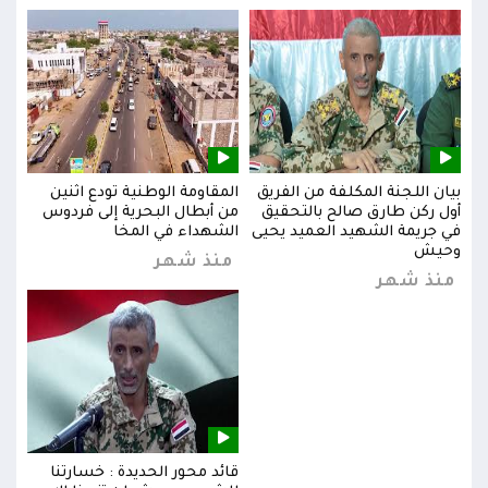
بيان اللجنة المكلفة من الفريق
المقاومة الوطنية تودع اثنين
بيان
س
أول ركن طارق صالح بالتحقيق
من أبطال البحرية إلى فردوس
أول 
في جريمة الشهيد العميد يحيى
الشهداء في المخا
في ج
وحيش
وحي
منذ شهر
منذ شهر
من
قائد محور الحديدة : خسارتنا