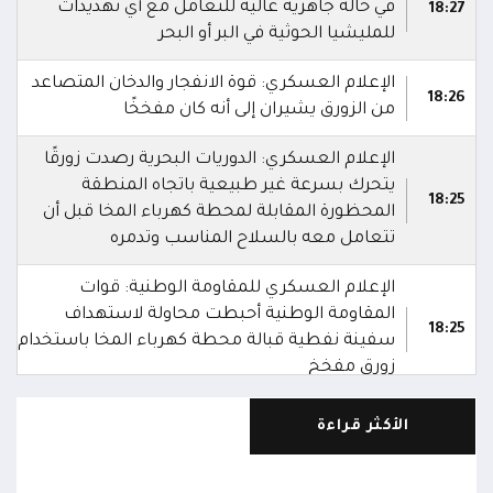
في حالة جاهزية عالية للتعامل مع أي تهديدات
18:27
للمليشيا الحوثية في البر أو البحر
الإعلام العسكري: قوة الانفجار والدخان المتصاعد
18:26
من الزورق يشيران إلى أنه كان مفخخًا
الإعلام العسكري: الدوريات البحرية رصدت زورقًا
يتحرك بسرعة غير طبيعية باتجاه المنطقة
18:25
المحظورة المقابلة لمحطة كهرباء المخا قبل أن
تتعامل معه بالسلاح المناسب وتدمره
الإعلام العسكري للمقاومة الوطنية: قوات
المقاومة الوطنية أحبطت محاولة لاستهداف
18:25
سفينة نفطية قبالة محطة كهرباء المخا باستخدام
زورق مفخخ
المقاومة الوطنية تدمر زورقاً حوثياً مفخخاً حاول
الأكثر قراءة
استهداف سفينة نفطية بالقرب من محطة
18:13
الكهرباء بالمخا