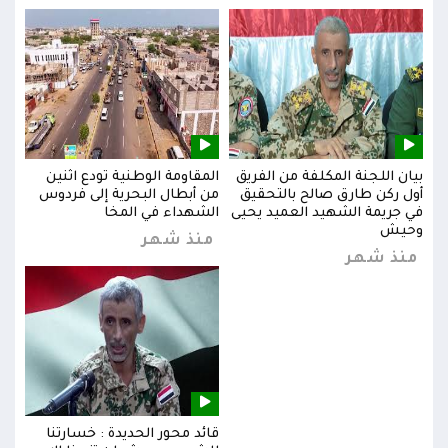
بيان اللجنة المكلفة من الفريق
المقاومة الوطنية تودع اثنين
بيان
س
أول ركن طارق صالح بالتحقيق
من أبطال البحرية إلى فردوس
أول 
في جريمة الشهيد العميد يحيى
الشهداء في المخا
في ج
وحيش
وحي
منذ شهر
منذ شهر
من
قائد محور الحديدة : خسارتنا