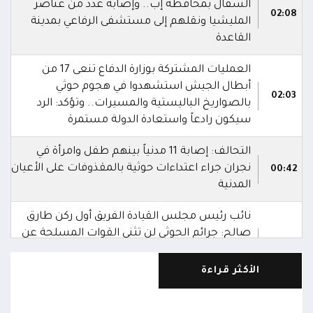
السفال بمحافظة إب.. وإصابة عدد من عناصر
02:08
المليشيا ونقلهم إلى مستشفى الرفاعي بمدينة
القاعدة
العمليات المشتركة بوزارة الدفاع تنعى 17 من
أبطال الجيش استشهدوا في هجوم حوثي
02:03
بالصواريخ الباليستية والمسيرات.. وتؤكد: الرد
سيكون رادعاً واستعادة الدولة مستمرة
التحالف: إصابة 11 مدنياً بينهم طفل وامرأة في
نجران جراء اعتداءات حوثية بالمقذوفات على الأعيان
00:42
المدنية
نائب رئيس مجلس القيادة الفريق أول ركن طارق
صالح: جرائم الحوثي لن تثني القوات المسلحة عن
00:29
أداء واجبها الوطني واستعادة الدولة وعاصمتها
صنعاء
الأكثر قراءة
نائب رئيس مجلس القيادة الفريق أول ركن طارق