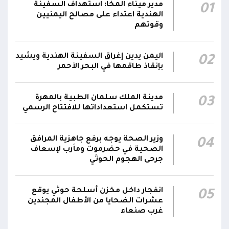
صالح يشيد بالروح القتالية العالية لكافة منتسبي
مدير ميناء المخا: استهداف السفينة
01
00:28
الفرقتين الأولى والثالثة وحسن التعامل مع الموقف
الهندية اعتداء على مصالح اليمنيين
وقوتهم
وثبات المقاتلين في مواقعهم
الفريق أول ركن طارق صالح يعزي في اتصالين
اليمن يدين إغراق السفينة الهندية ويشيد
02
هاتفيين قائدي الفرقتين الأولى والثالثة طوارئ في
00:26
بإنقاذ طاقمها في البحر الأحمر
استشهاد عدد من الأبطال بالهجوم الحوثي الغادر
اللجنة الأمنية بحضرموت تدين هجوم مليشيا
مدينة الملك سلمان الطبية بالمهرة
03
تستكمل استعداداتها للافتتاح الرسمي
الحوثي على القوات المسلحة وتؤكد استمرار
00:21
العمليات الأمنية والعسكرية لحماية الأمن
والاستقرار
وزير الصحة يوجه برفع جاهزية المرافق
04
الصحية في حضرموت ومأرب لإسعاف
جدد #المكتب_السياسي تمسكه بمواصلة النضال
جرحى الهجوم الحوثي
إلى جانب الشعب اليمني وقوى الصف الجمهوري،
23:05
مؤكداً الاستعداد لتقديم التضحيات حتى تحرير البلاد
انفجار داخل مخزن أسلحة حوثي يوقع
05
واستعادة العاصمة صنعاء وإنهاء الانقلاب
عشرات الضحايا من الأطفال المجندين
غرب صنعاء