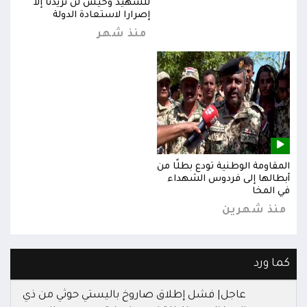
للشهيد وحيش لن تزيدنا إلا
إصرارا لاستعادة الدولة
منذ شهر
المقاومة الوطنية تودع بطلًا من
المق
أبطالها إلى فردوس الشهداء
أبطا
في المخا
في ا
منذ شهرين
من
كما ورد
عاجل| فشل إطلاق صاروخ باليستي حوثي من ذي