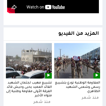
المزيد من الفيديو
يد
المقاومة الوطنية تودع بتشييع
تشييع مهيب لجثمان الشهيد
المق
ائد
رسمي وشعبي الشهيد
القائد العميد يحيى وحيش قائد
رسم
إلى
الظاهري
الفرقة الأولى مقاومة وطنية إلى
الظا
مثواه الأخير
منذ شهر
من
منذ شهر