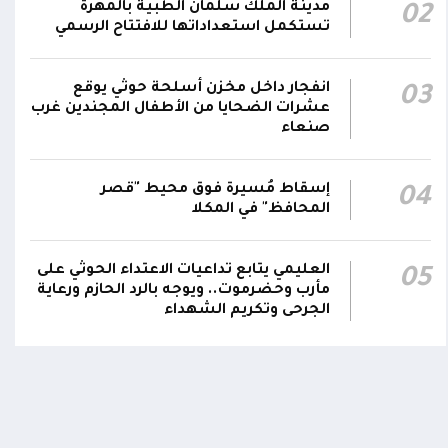
04:17
مدينة الملك سلمان الطبية بالمهرة
02
الحيمة بالتحيتا وحيس جنوب الحديدة
تستكمل استعداداتها للافتتاح الرسمي
أقر #مجلس_الدفاع_الوطني استمرار انعقاده
بصورة دائمة لمتابعة التطورات الميدانية والأمنية
انفجار داخل مخزن أسلحة حوثي يوقع
03
واتخاذ ما يلزم من إجراءات بصورة عاجلة ومستمرة
01:13
عشرات الضحايا من الأطفال المجندين غرب
صنعاء
بما يضمن سرعة الاستجابة للتصعيد الحوثي
والتعامل مع تداعياته على مختلف المستويات
إسقاط مُسيرة فوق محيط "قصر
04
المحافظ" في المكلا
اومة الوطنية تودع بتشييع رسمي
تشييع مهيب لجثمان الشهيد ا
ي الشهيد الظاهري
العميد يحيى وحيش قائد الفرقة
العليمي يتابع تداعيات الاعتداء الحوثي على
05
مقاومة وطنية إلى مثواه الأخير
ذ شهر
مأرب وحضرموت.. ويوجه بالرد الحازم ورعاية
منذ شهر
الجرحى وتكريم الشهداء