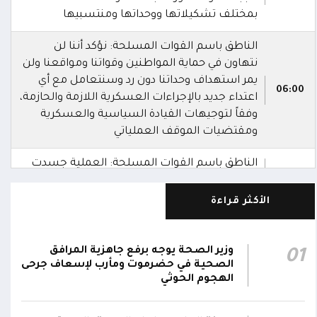
بمختلف تشكيلاتها ووحداتها ومنتسبيها
الناطق باسم القوات المسلحة: نؤكد أننا لن
نتهاون في حماية المواطنين وقواتنا ومواقعنا ولن
يمر استهداف وحداتنا دون رد وسنتعامل مع أي
06:00
اعتداء جديد بالإجراءات العسكرية اللازمة والحازمة،
وفقاً لتوجيهات القيادة السياسية والعسكرية
ومقتضيات الموقف العملياتي
الناطق باسم القوات المسلحة: العملية جسدت
05:46
وحدة المحاور والقيادة والسيطرة للقوات المسلحة
الأكثر قراءة
الناطق باسم القوات المسلحة: سنرد دون تهاون
05:35
حال استمرت اعتداءات الحوثيين الغادرة
وزير الصحة يوجه برفع جاهزية المرافق
01
الناطق باسم القوات المسلحة: نفذنا عملاً
الصحية في حضرموت ومأرب لإسعاف جرحى
05:34
عسكرياً ضد العناصر الحوثية الإرهابية وعتادها
الهجوم الحوثي
المقاومة الوطنية تصد هجوماً حوثياً في جبهتي