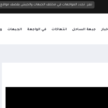
مجلس الدفاع الوطني يعقد اجتماعاً طارئاً ويرفع الجاهزية العسكرية والأمنية ويقر الرد الحازم على تصعيد الحوثيين
تعز.. تجدد المواجهات في مختلف الجبهات والجيش يقصف مواقع ح
خبار
جبهة الساحل
انتهاكات
في الواجهة
الجبهات
وق