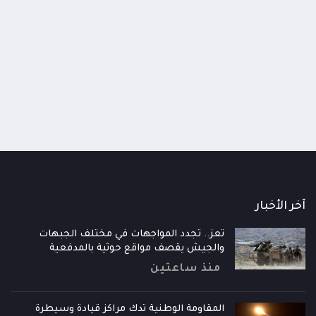
اومة الوطنية تودع اثنين من أبطال
قائد محور الحديدة : خسارتنا 
رية إلى فردوس الشهداء في المخا
وحيش لن تزيدنا إلا إصرارا لاست
ذ شهر
منذ شهر
آخر الأخبار
تعز.. تجدد المواجهات في مختلف الجبهات
والجيش يقصف مواقع حوثية بالمدفعية
منذ ساعتين
المقاومة الوطنية تدك مراكز قيادة وسيطرة