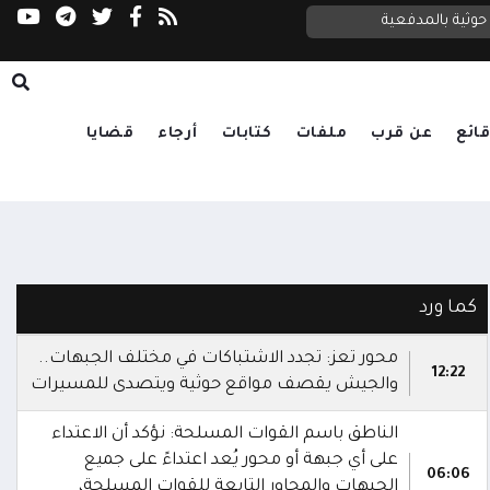
وثية بالمدفعية
ائع
عن قرب
ملفات
كتابات
أرجاء
قضايا
كما ورد
محور تعز: تجدد الاشتباكات في مختلف الجبهات..
12:22
والجيش يقصف مواقع حوثية ويتصدى للمسيرات
الناطق باسم القوات المسلحة: نؤكد أن الاعتداء
على أي جبهة أو محور يُعد اعتداءً على جميع
06:06
الجبهات والمحاور التابعة للقوات المسلحة،