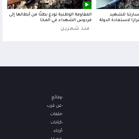
خسارتنا للشهيد
المقاومة الوطنية تودع بطلًا من أبطالها إلى
المق
رارا لاستعادة الدولة
فردوس الشهداء في المخا
البح
منذ شهرين
من
وقائع
عن قرب
ملفات
كتابات
أرجاء