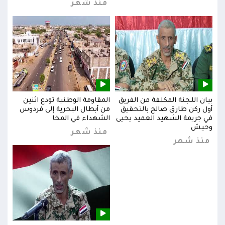
منذ شهر
بيان اللجنة المكلفة من الفريق
المقاومة الوطنية تودع اثنين
بيان
س
أول ركن طارق صالح بالتحقيق
من أبطال البحرية إلى فردوس
أول 
في جريمة الشهيد العميد يحيى
الشهداء في المخا
في ج
وحيش
وحي
منذ شهر
منذ شهر
من