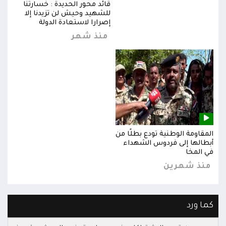
قائد محور الحديدة : خسارتنا
للشهيد وحيش لن تزيدنا إلا
إصرارا لاستعادة الدولة
منذ شهر
المقاومة الوطنية تودع بطلًا من
المق
أبطالها إلى فردوس الشهداء
أبطا
في المخا
في ا
منذ شهرين
من
كما ورد