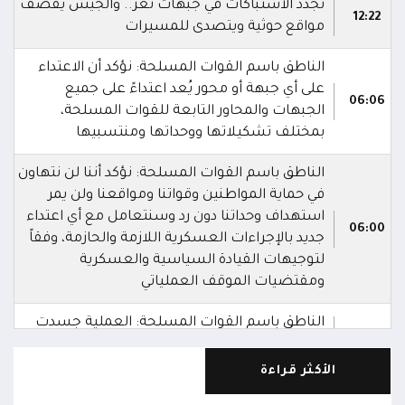
تجدد الاشتباكات في جبهات تعز.. والجيش يقصف
12:22
مواقع حوثية ويتصدى للمسيرات
الناطق باسم القوات المسلحة: نؤكد أن الاعتداء
على أي جبهة أو محور يُعد اعتداءً على جميع
06:06
الجبهات والمحاور التابعة للقوات المسلحة،
بمختلف تشكيلاتها ووحداتها ومنتسبيها
الناطق باسم القوات المسلحة: نؤكد أننا لن نتهاون
في حماية المواطنين وقواتنا ومواقعنا ولن يمر
استهداف وحداتنا دون رد وسنتعامل مع أي اعتداء
06:00
جديد بالإجراءات العسكرية اللازمة والحازمة، وفقاً
لتوجيهات القيادة السياسية والعسكرية
ومقتضيات الموقف العملياتي
الناطق باسم القوات المسلحة: العملية جسدت
05:46
وحدة المحاور والقيادة والسيطرة للقوات المسلحة
الأكثر قراءة
الناطق باسم القوات المسلحة: سنرد دون تهاون
05:35