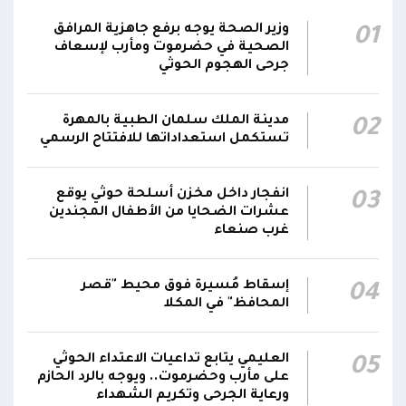
حال استمرت اعتداءات الحوثيين الغادرة
وزير الصحة يوجه برفع جاهزية المرافق
01
الناطق باسم القوات المسلحة: نفذنا عملاً عسكرياً
الصحية في حضرموت ومأرب لإسعاف
05:34
ضد العناصر الحوثية الإرهابية وعتادها
جرحى الهجوم الحوثي
المقاومة الوطنية تصد هجوماً حوثياً في جبهتي
04:17
مدينة الملك سلمان الطبية بالمهرة
02
الحيمة بالتحيتا وحيس جنوب الحديدة
تستكمل استعداداتها للافتتاح الرسمي
أقر #مجلس_الدفاع_الوطني استمرار انعقاده بصورة
دائمة لمتابعة التطورات الميدانية والأمنية واتخاذ ما
انفجار داخل مخزن أسلحة حوثي يوقع
03
يلزم من إجراءات بصورة عاجلة ومستمرة بما
01:13
عشرات الضحايا من الأطفال المجندين
غرب صنعاء
يضمن سرعة الاستجابة للتصعيد الحوثي والتعامل
مع تداعياته على مختلف المستويات
إسقاط مُسيرة فوق محيط "قصر
04
المحافظ" في المكلا
العليمي يتابع تداعيات الاعتداء الحوثي
05
على مأرب وحضرموت.. ويوجه بالرد الحازم
ورعاية الجرحى وتكريم الشهداء