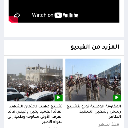
المزيد من الفيديو
يد
المقاومة الوطنية تودع بتشييع
تشييع مهيب لجثمان الشهيد
المق
ائد
رسمي وشعبي الشهيد
القائد العميد يحيى وحيش قائد
رسم
إلى
الظاهري
الفرقة الأولى مقاومة وطنية إلى
الظا
مثواه الأخير
منذ شهر
من