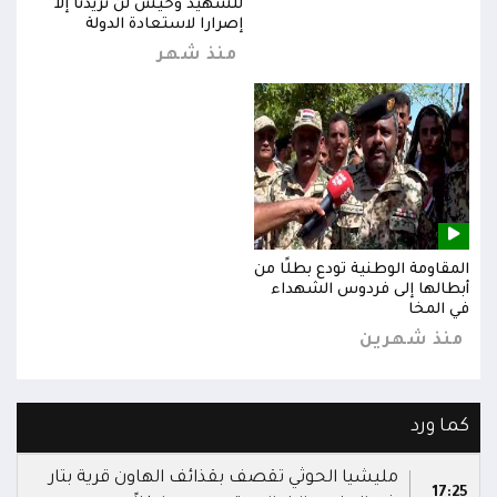
للشهيد وحيش لن تزيدنا إلا
إصرارا لاستعادة الدولة
منذ شهر
المقاومة الوطنية تودع بطلًا من
المق
أبطالها إلى فردوس الشهداء
أبطا
في المخا
في ا
منذ شهرين
من
كما ورد
مليشيا الحوثي تقصف بقذائف الهاون قرية بتار
17:25