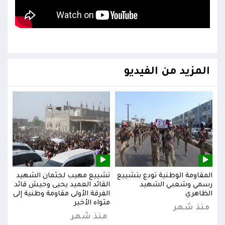
المزيد من الفيديو
يد
المقاومة الوطنية تودع بتشييع
تشييع مهيب لجثمان الشهيد
المق
ائد
رسمي وشعبي الشهيد
القائد العميد يحيى وحيش قائد
رسم
إلى
الظاهري
الفرقة الأولى مقاومة وطنية إلى
الظا
مثواه الأخير
منذ شهر
من
منذ شهر