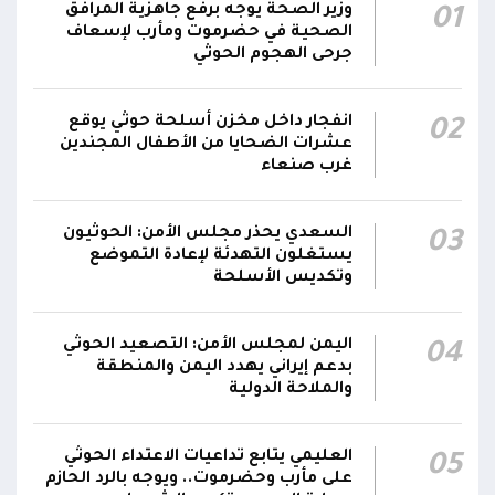
ميناء المخا ومواقع ومنشآت مدنية آخرى
وزير الصحة يوجه برفع جاهزية المرافق
01
الصحية في حضرموت ومأرب لإسعاف
دفاعات المقاومة الوطنية تواصل التصدي
جرحى الهجوم الحوثي
لمُسيرات حوثية تستهدف حقل الطاقة الشمسية
15:36
في المخا
انفجار داخل مخزن أسلحة حوثي يوقع
02
عشرات الضحايا من الأطفال المجندين
المقاومة الوطنية تنعى 4 عسكريين و3 مدنيين
غرب صنعاء
استشهدوا جراء هجمات حوثية استهدفت ميناء
15:31
المخا ومواقع ومنشآت مدنية وعسكرية
السعدي يحذر مجلس الأمن: الحوثيون
03
يستغلون التهدئة لإعادة التموضع
وتكديس الأسلحة
اليمن لمجلس الأمن: التصعيد الحوثي
04
بدعم إيراني يهدد اليمن والمنطقة
والملاحة الدولية
العليمي يتابع تداعيات الاعتداء الحوثي
05
على مأرب وحضرموت.. ويوجه بالرد الحازم