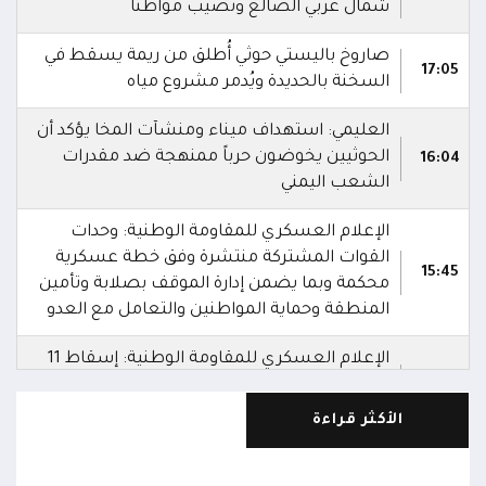
شمال غربي الضالع وتصيب مواطناً
صاروخ باليستي حوثي أُطلق من ريمة يسقط في
17:05
السخنة بالحديدة ويُدمر مشروع مياه
العليمي: استهداف ميناء ومنشآت المخا يؤكد أن
الحوثيين يخوضون حرباً ممنهجة ضد مقدرات
16:04
الشعب اليمني
الإعلام العسكري للمقاومة الوطنية: وحدات
القوات المشتركة منتشرة وفق خطة عسكرية
15:45
محكمة وبما يضمن إدارة الموقف بصلابة وتأمين
المنطقة وحماية المواطنين والتعامل مع العدو
الإعلام العسكري للمقاومة الوطنية: إسقاط 11
مسيرة حوثية شاركت في قصف ميناء المخا وعدد
15:44
من المواقع
الأكثر قراءة
إصابة 15 مدنياً جراء هجمات حوثية استهدفت
15:39