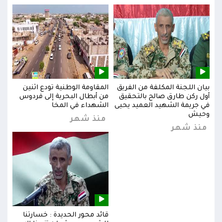
بيان اللجنة المكلفة من الفريق
المقاومة الوطنية تودع اثنين
بيان
س
أول ركن طارق صالح بالتحقيق
من أبطال البحرية إلى فردوس
أول 
في جريمة الشهيد العميد يحيى
الشهداء في المخا
في ج
وحيش
وحي
منذ شهر
منذ شهر
من
قائد محور الحديدة : خسارتنا