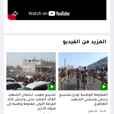
المزيد من الفيديو
يد
المقاومة الوطنية تودع بتشييع
تشييع مهيب لجثمان الشهيد
المق
ائد
رسمي وشعبي الشهيد
القائد العميد يحيى وحيش قائد
رسم
إلى
الظاهري
الفرقة الأولى مقاومة وطنية إلى
الظا
مثواه الأخير
منذ شهر
من