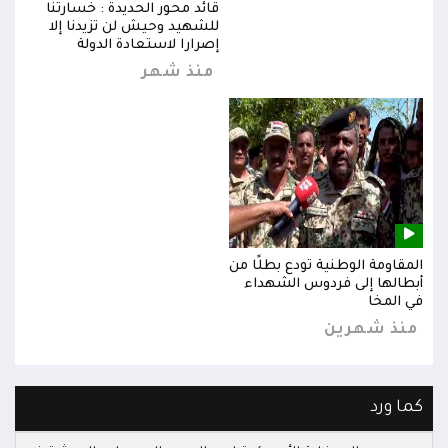
قائد محور الحديدة : خسارتنا
للشهيد وحيش لن تزيدنا إلا
إصرارا لاستعادة الدولة
منذ شهر
المقاومة الوطنية تودع بطلًا من
المق
أبطالها إلى فردوس الشهداء
أبطا
في المخا
في ا
منذ شهرين
من
كما ورد