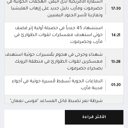
السفارة الأمريكية لدى اليمن: الهجمات الحوثية في
حضرموت ومأرب دليل جديد على إرهاب المليشيا
17:30
وتعازينا لأسر الجنود اليمنيين
استشهاد 45 جندياً في حصيلة أولية إثر قصف
حوثي استهدف معسكرات لقوات الطوارئ في
14:21
مأرب وحضرموت
شهداء وجرحى في هجوم بمُسيرات حوثية استهدف
معسكرين لقوات الطوارئ في منطقة الرويك
13:28
بصحراء حضرموت
الدفاعات الجوية تُسقط مُسيرة حوثية في أجواء
01:20
مدينة مأرب
شرطة تعز تضبط قاتل المساعد "موسى نعمان"
أحد منتسبي قوات الطوارئ بعد ساعات من ارتكابه
00:12
الجريمة.. وتؤكد استكمال الإجراءات لإحالته إلى
الأكثر قراءة
القضاء