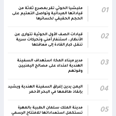
مركز الملك سلمان يوقع برنامجاً لإعادة تأهيل
مليشيا الحوثي تقر بمصرع ثلاثة من
01
وتجهيز 11 منشأة صحية في لحج والضالع
23:16
قياداتها الميدانية وتواصل التعتيم على
وسقطرى يستفيد منها أكثر من 112 ألف شخص
الحجم الحقيقي لخسائرها
الحوثيون يزعمون استهداف ثاني ناقلة نفط
قيادات الصف الأول الحوثية تتوارى عن
02
سعودية خلال 24 ساعة بصاروخ باليستي في خليج
22:01
الأنظار.. استنفار أمني وتحركات سرية
عدن
تنقل كبار القادة إلى معاقلها
الشركة اليمنية للغاز: أعمال الصيانة أوشكت على
الانتهاء وإمدادات الغاز ستعود تدريجياً لتغطية
21:45
مدير ميناء المخا: استهداف السفينة
03
الهندية اعتداء على مصالح اليمنيين
احتياجات كافة المحافظات
وقوتهم
اليمن يدين إغراق السفينة الهندية ويشيد
04
بإنقاذ طاقمها في البحر الأحمر
مدينة الملك سلمان الطبية بالمهرة
05
تستكمل استعداداتها للافتتاح الرسمي