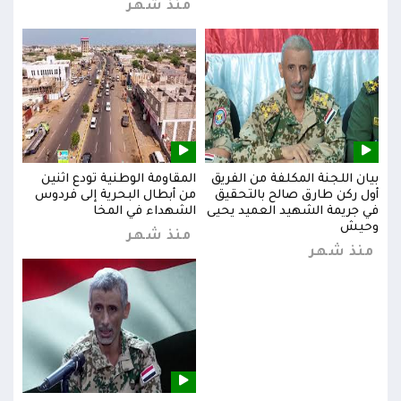
منذ شهر
بيان اللجنة المكلفة من الفريق
المقاومة الوطنية تودع اثنين
بيان
س
أول ركن طارق صالح بالتحقيق
من أبطال البحرية إلى فردوس
أول 
في جريمة الشهيد العميد يحيى
الشهداء في المخا
في ج
وحيش
وحي
منذ شهر
منذ شهر
من