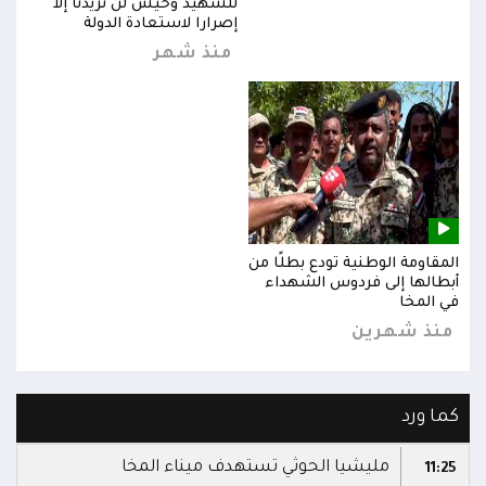
للشهيد وحيش لن تزيدنا إلا
إصرارا لاستعادة الدولة
منذ شهر
المقاومة الوطنية تودع بطلًا من
المق
أبطالها إلى فردوس الشهداء
أبطا
في المخا
في ا
منذ شهرين
من
كما ورد
مليشيا الحوثي تستهدف ميناء المخا
11:25