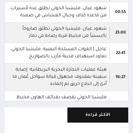
شهود عيان: مليشيا الحوثي تطلق عدة مُسيرات
00:55
من قاعدة كتاف وجبال العشاش في صعدة
شهود عيان: مليشيا الحوثي تطلق صاروخاً
23:00
باليستياً من محيط قرية رصابة في ذمار
عاجل | القوات المسلحة اليمنية: مليشيا الحوثي
22:41
تعاود استهداف مدينة مأرب بالصواريخ
هيئة عمليات التجارة البحرية البريطانية: إصابة
سفينة بمقذوف مجهول قبالة سواحل عُمان ما
16:27
أدى إلى اندلاع حريق تم إخماده
مليشيا الحوثي تقصف بقذائف الهاون محيط
معسكر العللة التابع لقوات درع الوطن غرب
15:40
قعطبة في الضالع
الأكثر قراءة
مليشيا الحوثي تقصف أحياء سكنية غرب قعطبة
15:37
في الضالع