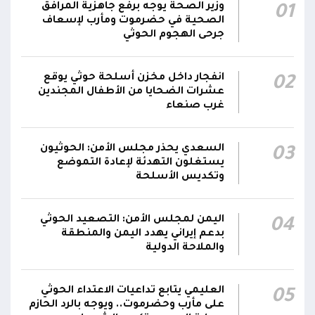
وزير الصحة يوجه برفع جاهزية المرافق
01
الصحية في حضرموت ومأرب لإسعاف
قصف حوثي عشوائي بالسلاح الثقيل يستهدف
جرحى الهجوم الحوثي
مناطق مآهولة بقرى المعزوب والعبارى في
15:35
محافظة الضالع
انفجار داخل مخزن أسلحة حوثي يوقع
02
عشرات الضحايا من الأطفال المجندين
غرب صنعاء
السعدي يحذر مجلس الأمن: الحوثيون
03
يستغلون التهدئة لإعادة التموضع
وتكديس الأسلحة
اليمن لمجلس الأمن: التصعيد الحوثي
04
بدعم إيراني يهدد اليمن والمنطقة
والملاحة الدولية
العليمي يتابع تداعيات الاعتداء الحوثي
05
على مأرب وحضرموت.. ويوجه بالرد الحازم