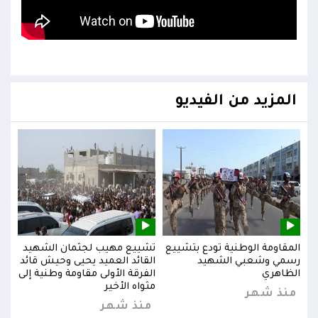
المزيد من الفيديو
يد
المقاومة الوطنية تودع بتشييع
تشييع مهيب لجثمان الشهيد
المق
ائد
رسمي وشعبي الشهيد
القائد العميد يحيى وحيش قائد
رسم
إلى
الظاهري
الفرقة الأولى مقاومة وطنية إلى
الظا
مثواه الأخير
منذ شهر
من
منذ شهر