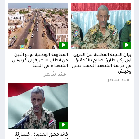
بيان اللجنة المكلفة من الفريق
المقاومة الوطنية تودع اثنين
بيان
س
أول ركن طارق صالح بالتحقيق
من أبطال البحرية إلى فردوس
أول 
في جريمة الشهيد العميد يحيى
الشهداء في المخا
في ج
وحيش
وحي
منذ شهر
منذ شهر
من
قائد محور الحديدة : خسارتنا