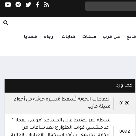
رباعية إقليمية تؤكد دعم الحلول الدبلوماسية وت
ائع
عن قرب
ملفات
كتابات
أرجاء
قضايا
كما ورد
الدفاعات الجوية تُسقط مُسيرة حوثية في أجواء
01:20
مدينة مأرب
شرطة تعز تضبط قاتل المساعد "موسى نعمان"
أحد منتسبي قوات الطوارئ بعد ساعات من
00:12
ارتكابه الجريمة.. وتؤكد استكمال الإجراءات لإحالته