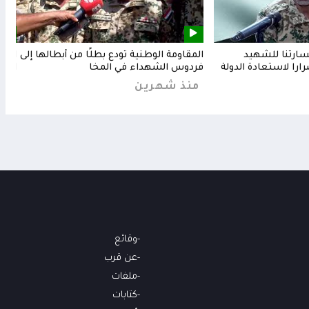
خسارتنا للشهيد
المقاومة الوطنية تودع بطلًا من أبطالها إلى
المق
رارا لاستعادة الدولة
فردوس الشهداء في المخا
البح
منذ شهرين
من
وقائع
عن قرب
ملفات
كتابات