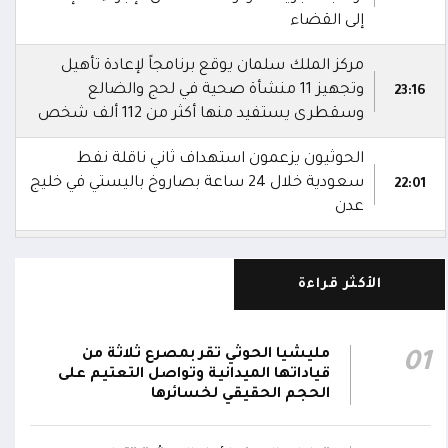
إلى القضاء
مركز الملك سلمان يوقع برنامجاً لإعادة تأهيل
وتجهيز 11 منشأة صحية في لحج والضالع
23:16
وسقطرى يستفيد منها أكثر من 112 ألف شخص
الحوثيون يزعمون استهداف ثاني ناقلة نفط
سعودية خلال 24 ساعة بصاروخ باليستي في خليج
22:01
عدن
الشركة اليمنية للغاز: أعمال الصيانة أوشكت على
الانتهاء وإمدادات الغاز ستعود تدريجياً لتغطية
21:45
الأكثر قراءة
احتياجات كافة المحافظات
رئيس مجلس القيادة يُصدر قراراً بتعيين يحيى
مليشيا الحوثي تقر بمصرع ثلاثة من
01
محمد كزمان وكيلاً لقطاع الأمن الداخلي، وأحمد
قياداتها الميدانية وتواصل التعتيم على
21:18
سعد السقطري وكيلاً لقطاع الأمن الخارجي؛ في
الحجم الحقيقي لخسائرها
الجهاز المركزي لأمن الدولة