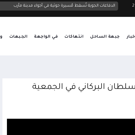
 2026
الدولة
الدفاعات الجوية تُسقط مُسيرة حوثية في أجواء مدينة مأرب
خبار
جبهة الساحل
انتهاكات
في الواجهة
الجبهات
وق
طان البركاني في الجمعية