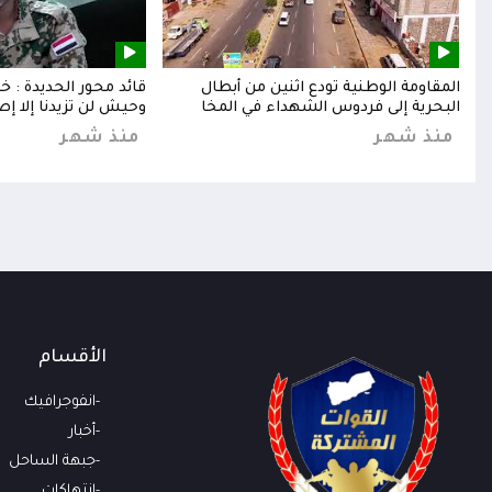
إلى
المقاومة الوطنية تودع اثنين من أبطال
قائد محور الحديدة : 
البحرية إلى فردوس الشهداء في المخا
وحيش لن تزيدنا إلا إص
منذ شهر
منذ شهر
الأقسام
انفوجرافيك
أخبار
جبهة الساحل
انتهاكات