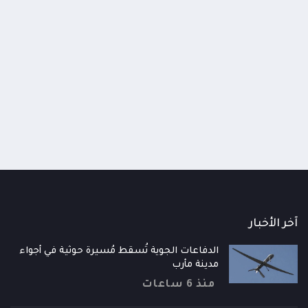
اومة الوطنية تودع اثنين من أبطال
قائد محور الحديدة : خسارتنا 
رية إلى فردوس الشهداء في المخا
وحيش لن تزيدنا إلا إصرارا لاست
ذ شهر
منذ شهر
آخر الأخبار
الدفاعات الجوية تُسقط مُسيرة حوثية في أجواء
مدينة مأرب
منذ 6 ساعات