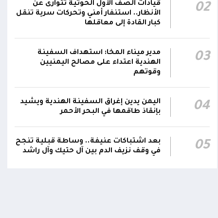
قيادات الصف الأول الحوثية تتوارى عن
02
رئيس مجلس القيادة يعين اللواء الركن طيار
الأنظار.. استنفار أمني وتحركات سرية تنقل
عبدالعزيز سعيد المحيا قائداً للقوات الجوية
كبار القادة إلى معاقلها
21:13
والدفاع الجوي.. ويُعين العميد ناشر منصور باجري
رئيساً لأركانها
مدير ميناء المخا: استهداف السفينة
03
الهندية اعتداء على مصالح اليمنيين
قرارات رئاسية بتعيين أحمد سعيد بن بريك وراشد
وقوتهم
ناصر الجند مستشارين لرئيس مجلس القيادة
21:10
الرئاسي وترقيتهما إلى رتبة فريق
اليمن يدين إغراق السفينة الهندية ويشيد
04
بإنقاذ طاقمها في البحر الأحمر
اومة الوطنية تودع بتشييع رسمي
تشييع مهيب لجثمان الشهيد ا
ي الشهيد الظاهري
العميد يحيى وحيش قائد الفرقة
بعد اشتباكات عنيفة.. وساطة قبلية تنجح
05
مقاومة وطنية إلى مثواه الأخير
في وقف نزيف الدم بين آل حتيك وآل راشد
ذ شهر
منذ شهر