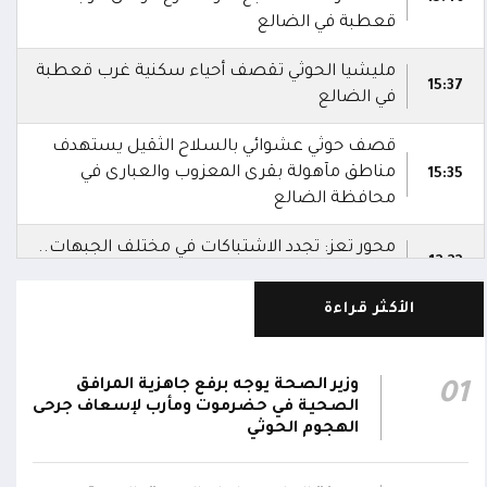
قعطبة في الضالع
مليشيا الحوثي تقصف أحياء سكنية غرب قعطبة
15:37
في الضالع
قصف حوثي عشوائي بالسلاح الثقيل يستهدف
مناطق مآهولة بقرى المعزوب والعبارى في
15:35
محافظة الضالع
محور تعز: تجدد الاشتباكات في مختلف الجبهات..
12:22
والجيش يقصف مواقع حوثية ويتصدى للمسيرات
الأكثر قراءة
الناطق باسم القوات المسلحة: نؤكد أن الاعتداء
على أي جبهة أو محور يُعد اعتداءً على جميع
06:06
الجبهات والمحاور التابعة للقوات المسلحة،
وزير الصحة يوجه برفع جاهزية المرافق
01
بمختلف تشكيلاتها ووحداتها ومنتسبيها
الصحية في حضرموت ومأرب لإسعاف جرحى
الهجوم الحوثي
الناطق باسم القوات المسلحة: نؤكد أننا لن
نتهاون في حماية المواطنين وقواتنا ومواقعنا ولن