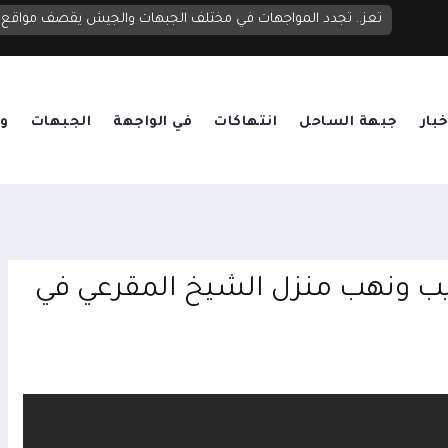
مجلس الدفاع الوطني يعقد اجتماعاً طارئاً ويرفع الجاهزية العسكرية والأمنية ويقر الرد الحازم على تصعيد الحوثيين
تعز.. تجدد المواجهات في مختلف الجبهات والجيش يقصف مواقع ح
خبار
جبهة الساحل
انتهاكات
في الواجهة
الجبهات
وق
يب ونهب منزل الشيخ المقرعي في