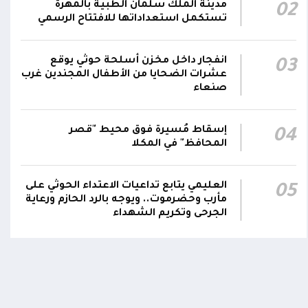
مدينة الملك سلمان الطبية بالمهرة
02
يمر استهداف وحداتنا دون رد وسنتعامل مع أي
06:00
تستكمل استعداداتها للافتتاح الرسمي
اعتداء جديد بالإجراءات العسكرية اللازمة والحازمة،
وفقاً لتوجيهات القيادة السياسية والعسكرية
ومقتضيات الموقف العملياتي
انفجار داخل مخزن أسلحة حوثي يوقع
03
عشرات الضحايا من الأطفال المجندين غرب
صنعاء
الناطق باسم القوات المسلحة: العملية جسدت
05:46
وحدة المحاور والقيادة والسيطرة للقوات المسلحة
إسقاط مُسيرة فوق محيط "قصر
04
المحافظ" في المكلا
العليمي يتابع تداعيات الاعتداء الحوثي على
اومة الوطنية تودع بتشييع رسمي
تشييع مهيب لجثمان الشهيد ا
05
ي الشهيد الظاهري
العميد يحيى وحيش قائد الفرقة
مأرب وحضرموت.. ويوجه بالرد الحازم ورعاية
مقاومة وطنية إلى مثواه الأخير
الجرحى وتكريم الشهداء
ذ شهر
منذ شهر