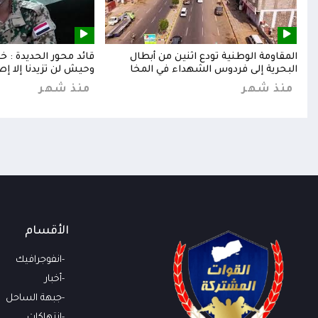
إلى
المقاومة الوطنية تودع اثنين من أبطال
قائد محور الحديدة : 
البحرية إلى فردوس الشهداء في المخا
وحيش لن تزيدنا إلا إص
منذ شهر
منذ شهر
الأقسام
انفوجرافيك
أخبار
جبهة الساحل
انتهاكات