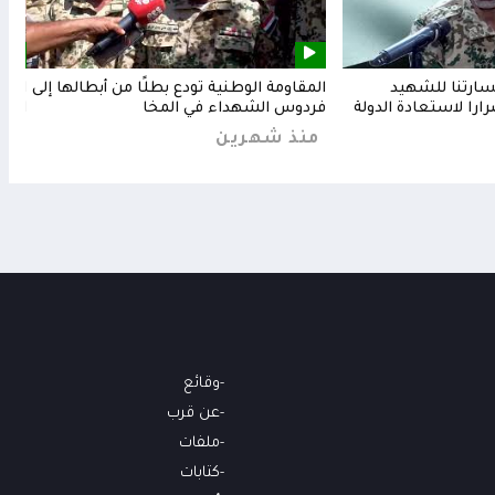
خسارتنا للشهيد
المقاومة الوطنية تودع بطلًا من أبطالها إلى
المق
رارا لاستعادة الدولة
فردوس الشهداء في المخا
البح
منذ شهرين
من
وقائع
عن قرب
ملفات
كتابات