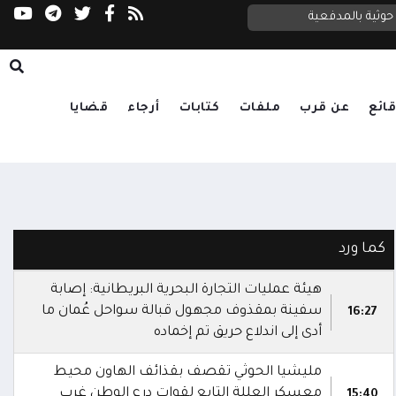
وثية بالمدفعية
ائع
عن قرب
ملفات
كتابات
أرجاء
قضايا
كما ورد
هيئة عمليات التجارة البحرية البريطانية: إصابة
سفينة بمقذوف مجهول قبالة سواحل عُمان ما
16:27
أدى إلى اندلاع حريق تم إخماده
مليشيا الحوثي تقصف بقذائف الهاون محيط
معسكر العللة التابع لقوات درع الوطن غرب
15:40