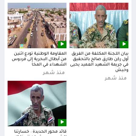
بيان اللجنة المكلفة من الفريق
المقاومة الوطنية تودع اثنين
بيان
س
أول ركن طارق صالح بالتحقيق
من أبطال البحرية إلى فردوس
أول 
في جريمة الشهيد العميد يحيى
الشهداء في المخا
في ج
وحيش
وحي
منذ شهر
منذ شهر
من
قائد محور الحديدة : خسارتنا