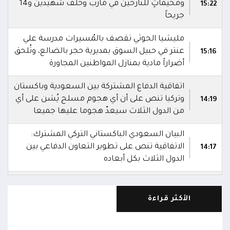
ومخيماتٍ للنازحين في مأرب وخلف شهيدين و14
15:22
جريحاً
مليشيا الحوثي تقصف بالمُسيرات مدرسة علي
عنتر في حبيل السوق بمديرية حجر بالضالع، وتُلحق
15:16
أضراراً مادية بمنازل المواطنين المجاورة
اتفاقية الدفاع المشتركة بين السعودية وباكستان
وتركيا تنص على أن أي هجوم مسلح يُشن على أي
14:19
من الدول الثلاث سيعدّ هجوما عليها جميعا
البيان السعودي الباكستاني التركي المشترك:
الاتفاقية تنص على تطوير التعاون الدفاعي بين
14:17
الدول الثلاث بكل أبعاده
السعودية وباكستان وتركيا توقع اتفاقية دفاع
14:16
مشترك
الأكثر قراءة
استشهاد 3 جنود وإصابة 4 آخرين في هجوم