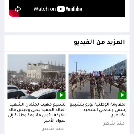
المزيد من الفيديو
يد
المقاومة الوطنية تودع بتشييع
تشييع مهيب لجثمان الشهيد
المق
ائد
رسمي وشعبي الشهيد
القائد العميد يحيى وحيش قائد
رسم
إلى
الظاهري
الفرقة الأولى مقاومة وطنية إلى
الظا
مثواه الأخير
منذ شهر
من
منذ شهر