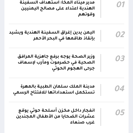
بمُسيرة حوثية استهدف مواقع عسكرية لقوات
12:08
مدير ميناء المخا: استهداف السفينة
01
دفاع شبوة في حريب جنوبي مأرب
الهندية اعتداء على مصالح اليمنيين
وقوتهم
تحليق مسيرات في أجواء سيئون والدفاعات
12:02
تتصدى لها
اليمن يدين إغراق السفينة الهندية ويشيد
02
بإنقاذ طاقمها في البحر الأحمر
صاروخ حوثي يستهدف مخيماً للنازحين في مأرب
ويصيب عدداً منهم.. وصاروخ آخر يطول تجمعات
11:57
سكنية
وزير الصحة يوجه برفع جاهزية المرافق
03
الصحية في حضرموت ومأرب لإسعاف
جرحى الهجوم الحوثي
مدينة الملك سلمان الطبية بالمهرة
04
تستكمل استعداداتها للافتتاح الرسمي
انفجار داخل مخزن أسلحة حوثي يوقع
05
عشرات الضحايا من الأطفال المجندين
غرب صنعاء