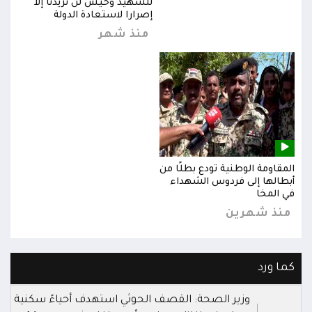
للشهيد وحيش لن تزيدنا إلا
إصرارا لاستعادة الدولة
منذ شهر
المقاومة الوطنية تودع بطلًا من
المق
أبطالها إلى فردوس الشهداء
أبطا
في المخا
في ا
منذ شهرين
من
كما ورد
وزير الصحة: القصف الحوثي استهدف أحياءً سكنية