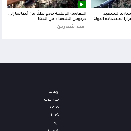
خسارتنا للشهيد
المقاومة الوطنية تودع بطلًا من أبطالها إلى
المق
رارا لاستعادة الدولة
فردوس الشهداء في المخا
البح
منذ شهرين
من
وقائع
عن قرب
ملفات
كتابات
أرجاء