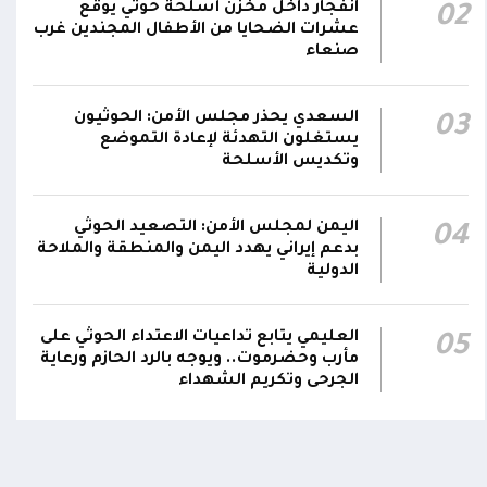
انفجار داخل مخزن أسلحة حوثي يوقع
02
عشرات الضحايا من الأطفال المجندين غرب
صنعاء
السعدي يحذر مجلس الأمن: الحوثيون
03
يستغلون التهدئة لإعادة التموضع
وتكديس الأسلحة
اليمن لمجلس الأمن: التصعيد الحوثي
04
بدعم إيراني يهدد اليمن والمنطقة والملاحة
اومة الوطنية تودع بتشييع رسمي
تشييع مهيب لجثمان الشهيد ا
الدولية
ي الشهيد الظاهري
العميد يحيى وحيش قائد الفرقة
مقاومة وطنية إلى مثواه الأخير
ذ شهر
منذ شهر
العليمي يتابع تداعيات الاعتداء الحوثي على
05
مأرب وحضرموت.. ويوجه بالرد الحازم ورعاية
الجرحى وتكريم الشهداء