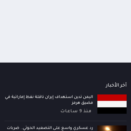
اومة الوطنية تودع اثنين من أبطال
قائد محور الحديدة : خسارتنا 
رية إلى فردوس الشهداء في المخا
وحيش لن تزيدنا إلا إصرارا لاست
ذ شهر
منذ شهر
آخر الأخبار
اليمن تدين استهداف إيران ناقلة نفط إماراتية في
مضيق هرمز
منذ 9 ساعات
رد عسكري واسع على التصعيد الحوثي.. ضربات