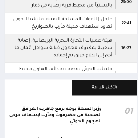
23:00
باليستياً من محيط قرية رصابة في ذمار
عاجل | القوات المسلحة اليمنية: مليشيا الحوثي
22:41
تعاود استهداف مدينة مأرب بالصواريخ
هيئة عمليات التجارة البحرية البريطانية: إصابة
سفينة بمقذوف مجهول قبالة سواحل عُمان ما
16:27
أدى إلى اندلاع حريق تم إخماده
مليشيا الحوثي تقصف بقذائف الهاون محيط
معسكر العللة التابع لقوات درع الوطن غرب
15:40
قعطبة في الضالع
الأكثر قراءة
مليشيا الحوثي تقصف أحياء سكنية غرب قعطبة
15:37
في الضالع
وزير الصحة يوجه برفع جاهزية المرافق
01
الصحية في حضرموت ومأرب لإسعاف جرحى
قصف حوثي عشوائي بالسلاح الثقيل يستهدف
الهجوم الحوثي
مناطق مآهولة بقرى المعزوب والعبارى في
15:35
محافظة الضالع