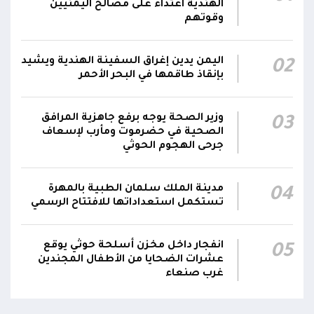
وزير الصحة: القصف الحوثي استهدف أحياءً سكنية
الهندية اعتداء على مصالح اليمنيين
ومخيماتٍ للنازحين في مأرب وخلف شهيدين و14
15:22
وقوتهم
جريحاً
اليمن يدين إغراق السفينة الهندية ويشيد
02
مليشيا الحوثي تقصف بالمُسيرات مدرسة علي
بإنقاذ طاقمها في البحر الأحمر
عنتر في حبيل السوق بمديرية حجر بالضالع، وتُلحق
15:16
أضراراً مادية بمنازل المواطنين المجاورة
وزير الصحة يوجه برفع جاهزية المرافق
03
اتفاقية الدفاع المشتركة بين السعودية وباكستان
الصحية في حضرموت ومأرب لإسعاف
جرحى الهجوم الحوثي
وتركيا تنص على أن أي هجوم مسلح يُشن على أي
14:19
من الدول الثلاث سيعدّ هجوما عليها جميعا
مدينة الملك سلمان الطبية بالمهرة
04
تستكمل استعداداتها للافتتاح الرسمي
انفجار داخل مخزن أسلحة حوثي يوقع
05
عشرات الضحايا من الأطفال المجندين
غرب صنعاء