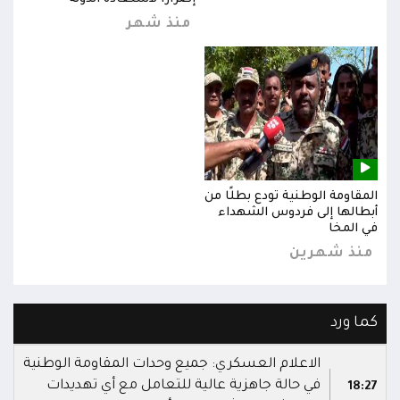
منذ شهر
المقاومة الوطنية تودع بطلًا من
المق
أبطالها إلى فردوس الشهداء
أبطا
في المخا
في ا
منذ شهرين
من
كما ورد
الاعلام العسكري: جميع وحدات المقاومة الوطنية
في حالة جاهزية عالية للتعامل مع أي تهديدات
18:27