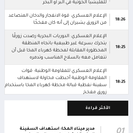
للمليشيا الحوثية في البر أو البحر
الإعلام العسكري: قوة الانفجار والدخان المتصاعد
18:26
من الزورق يشيران إلى أنه كان مفخخًا
الإعلام العسكري: الدوريات البحرية رصدت زورقًا
يتحرك بسرعة غير طبيعية باتجاه المنطقة
18:25
المحظورة المقابلة لمحطة كهرباء المخا قبل أن
تتعامل معه بالسلاح المناسب وتدمره
الإعلام العسكري للمقاومة الوطنية: قوات
المقاومة الوطنية أحبطت محاولة لاستهداف
18:25
سفينة نفطية قبالة محطة كهرباء المخا باستخدام
زورق مفخخ
المقاومة الوطنية تدمر زورقاً حوثياً مفخخاً حاول
الأكثر قراءة
استهداف سفينة نفطية بالقرب من محطة
18:13
الكهرباء بالمخا
مدير ميناء المخا: استهداف السفينة
01