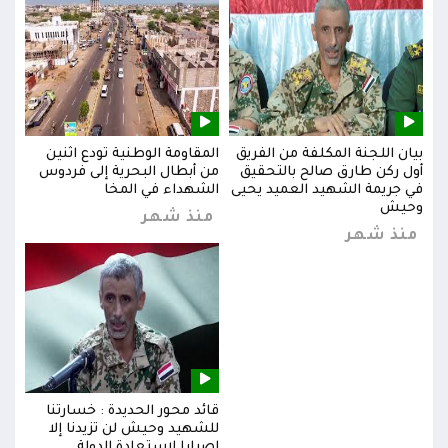
بيان اللجنة المكلفة من الفريق
المقاومة الوطنية تودع اثنين
بيان
س
أول ركن طارق صالح بالتحقيق
من أبطال البحرية إلى فردوس
أول 
في جريمة الشهيد العميد يحيى
الشهداء في المخا
في ج
وحيش
وحي
منذ شهر
منذ شهر
من
قائد محور الحديدة : خسارتنا
للشهيد وحيش لن تزيدنا إلا
إصرارا لاستعادة الدولة