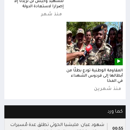
للشهيد وحيش لن تزيدنا إلا
إصرارا لاستعادة الدولة
منذ شهر
المقاومة الوطنية تودع بطلًا من
المق
أبطالها إلى فردوس الشهداء
أبطا
في المخا
في ا
منذ شهرين
من
كما ورد
شهود عيان: مليشيا الحوثي تطلق عدة مُسيرات
00:55