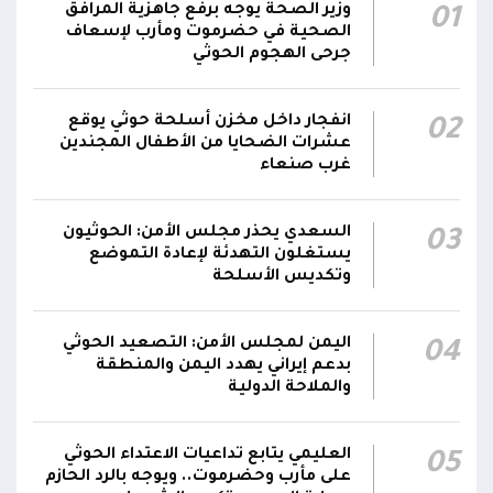
وزير الصحة يوجه برفع جاهزية المرافق
01
مناطق مآهولة بقرى المعزوب والعبارى في
15:35
الصحية في حضرموت ومأرب لإسعاف
محافظة الضالع
جرحى الهجوم الحوثي
محور تعز: تجدد الاشتباكات في مختلف الجبهات..
12:22
انفجار داخل مخزن أسلحة حوثي يوقع
02
والجيش يقصف مواقع حوثية ويتصدى للمسيرات
عشرات الضحايا من الأطفال المجندين
غرب صنعاء
السعدي يحذر مجلس الأمن: الحوثيون
03
يستغلون التهدئة لإعادة التموضع
وتكديس الأسلحة
اليمن لمجلس الأمن: التصعيد الحوثي
04
بدعم إيراني يهدد اليمن والمنطقة
والملاحة الدولية
العليمي يتابع تداعيات الاعتداء الحوثي
05
على مأرب وحضرموت.. ويوجه بالرد الحازم