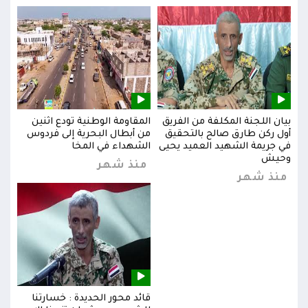
بيان اللجنة المكلفة من الفريق
المقاومة الوطنية تودع اثنين
بيان
س
أول ركن طارق صالح بالتحقيق
من أبطال البحرية إلى فردوس
أول 
في جريمة الشهيد العميد يحيى
الشهداء في المخا
في ج
وحيش
وحي
منذ شهر
منذ شهر
من
قائد محور الحديدة : خسارتنا