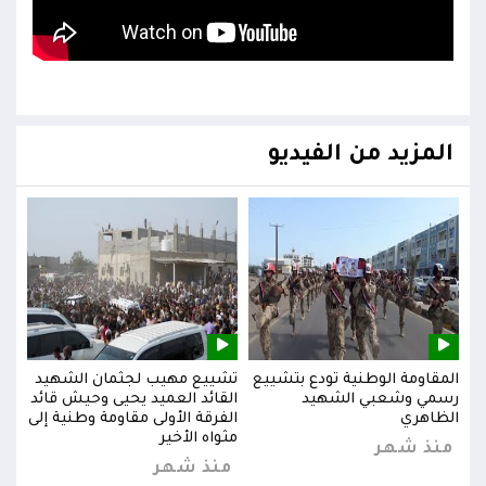
المزيد من الفيديو
يد
المقاومة الوطنية تودع بتشييع
تشييع مهيب لجثمان الشهيد
المق
ائد
رسمي وشعبي الشهيد
القائد العميد يحيى وحيش قائد
رسم
إلى
الظاهري
الفرقة الأولى مقاومة وطنية إلى
الظا
مثواه الأخير
منذ شهر
من
منذ شهر