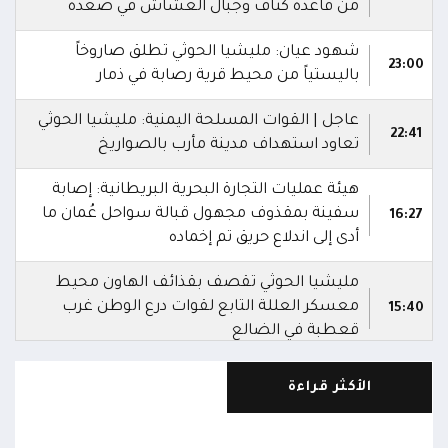
من قاعدة كتاف وجبال العشاش في صعدة
شهود عيان: مليشيا الحوثي تطلق صاروخاً
23:00
باليستياً من محيط قرية رصابة في ذمار
عاجل | القوات المسلحة اليمنية: مليشيا الحوثي
22:41
تعاود استهداف مدينة مأرب بالصواريخ
هيئة عمليات التجارة البحرية البريطانية: إصابة
سفينة بمقذوف مجهول قبالة سواحل عُمان ما
16:27
أدى إلى اندلاع حريق تم إخماده
مليشيا الحوثي تقصف بقذائف الهاون محيط
معسكر العللة التابع لقوات درع الوطن غرب
15:40
قعطبة في الضالع
مليشيا الحوثي تقصف أحياء سكنية غرب قعطبة
الأكثر قراءة
15:37
في الضالع
قصف حوثي عشوائي بالسلاح الثقيل يستهدف