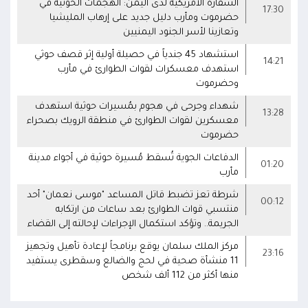
السفارة الأمريكية لدى اليمن: الهجمات الحوثية في
17:30
حضرموت ومأرب دليل جديد على إرهاب المليشيا
وتعازينا لأسر الجنود اليمنيين
استشهاد 45 جندياً في حصيلة أولية إثر قصف حوثي
14:21
استهدف معسكرات لقوات الطوارئ في مأرب
وحضرموت
شهداء وجرحى في هجوم بمُسيرات حوثية استهدف
13:28
معسكرين لقوات الطوارئ في منطقة الرويك بصحراء
حضرموت
الدفاعات الجوية تُسقط مُسيرة حوثية في أجواء مدينة
01:20
مأرب
شرطة تعز تضبط قاتل المساعد "موسى نعمان" أحد
00:12
منتسبي قوات الطوارئ بعد ساعات من ارتكابه
الجريمة.. وتؤكد استكمال الإجراءات لإحالته إلى القضاء
مركز الملك سلمان يوقع برنامجاً لإعادة تأهيل وتجهيز
23:16
11 منشأة صحية في لحج والضالع وسقطرى يستفيد
منها أكثر من 112 ألف شخص