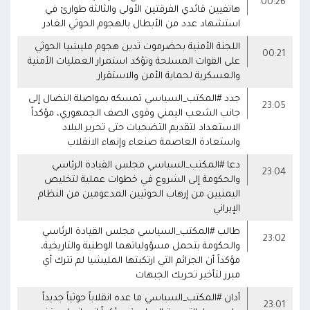
00:26
هاتفيين قائدي الفرقتين الأولى والثالثة طوارئ في
استشهاد عدد من الأبطال بالهجوم الحوثي الغادر
اللجنة الأمنية بحضرموت تدين هجوم مليشيا الحوثي
00:21
على القوات المسلحة وتؤكد استمرار العمليات الأمنية
والعسكرية لحماية الأمن والاستقرار
جدد #المكتب_السياسي تمسكه بمواصلة النضال إلى
23:05
جانب الشعب اليمني وقوى الصف الجمهوري، مؤكداً
الاستعداد لتقديم التضحيات حتى تحرير البلاد
واستعادة العاصمة صنعاء وإنهاء الانقلاب
دعا #المكتب_السياسي مجلس القيادة الرئاسي
23:04
والحكومة إلى الشروع في خطوات عملية لتخليص
اليمنيين من إرهاب الحوثيين المدعومين من النظام
الإيراني
طالب #المكتب_السياسي مجلس القيادة الرئاسي
23:02
والحكومة بتحمل مسؤولياتهما الوطنية والتاريخية،
مؤكداً أن الجرائم التي ارتكبتها المليشيا لم تترك أي
مبرر لتأخير تحريك الجبهات
أدان #المكتب_السياسي ما عده انقلاباً حوثياً جديداً
23:01