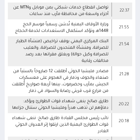
تواصل انقطاع خدمات شبكتي يمن موبايل وMTN عن
22:37
أجزاء واسعة من محافظة مأرب منذ ساعات
وزارة الأوقاف اليمنية تُدشن رسمياً موسم الحج
21:55
1448هـ وتؤكد استكمال الاستعدادات لخدمة الحجاج
البنك المركزي اليمني يوقف تراخيص (منشأة الطيار
21:54
للصرافة، ومنشأة المتحدون للصرافة، والعليب
للصرافة وكيل حوالة) ويغلق مقراتها بعد رصد
مخالفات رقابية
مصادر: مليشيا الحوثي أطلقت 12 صاروخاً بالستياً من
21:28
صنعاء والجوف وذمار في الهجوم على معسكرات
الجيش بمأرب وحضرموت، بينها أربعة صواريخ أُطلقت
من مزارع قرب قريتي رصابة والسواد في ذمار
طارق صالح ينعى شهداء قوات الطوارئ ويؤكد:
20:22
دماؤهم لن تذهب هدراً ومليشيا الحوثي ستنال جزاءها
نائب رئيس مجلس القيادة طارق صالح: ننعى شهداء
20:18
قوات الطوارئ اليمنية الذين ارتقوا إثر العدوان الحوثي
الغادر