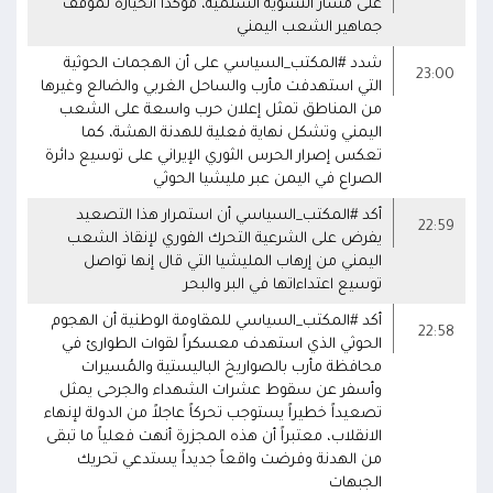
على مسار التسوية السلمية، مؤكداً انحيازه لموقف
جماهير الشعب اليمني
شدد #المكتب_السياسي على أن الهجمات الحوثية
23:00
التي استهدفت مأرب والساحل الغربي والضالع وغيرها
من المناطق تمثل إعلان حرب واسعة على الشعب
اليمني وتشكل نهاية فعلية للهدنة الهشة، كما
تعكس إصرار الحرس الثوري الإيراني على توسيع دائرة
الصراع في اليمن عبر مليشيا الحوثي
أكد #المكتب_السياسي أن استمرار هذا التصعيد
22:59
يفرض على الشرعية التحرك الفوري لإنقاذ الشعب
اليمني من إرهاب المليشيا التي قال إنها تواصل
توسيع اعتداءاتها في البر والبحر
أكد #المكتب_السياسي للمقاومة الوطنية أن الهجوم
22:58
الحوثي الذي استهدف معسكراً لقوات الطوارئ في
محافظة مأرب بالصواريخ الباليستية والمُسيرات
وأسفر عن سقوط عشرات الشهداء والجرحى يمثل
تصعيداً خطيراً يستوجب تحركاً عاجلاً من الدولة لإنهاء
الانقلاب، معتبراً أن هذه المجزرة أنهت فعلياً ما تبقى
من الهدنة وفرضت واقعاً جديداً يستدعي تحريك
الجبهات