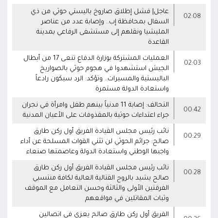
عاجل| فشل إطلاق صاروخ باليستي حوثي من ذي
02:08
السفال بمحافظة إب.. وإصابة عدد من عناصر
المليشيا ونقلهم إلى مستشفى الرفاعي بمدينة
القاعدة
العمليات المشتركة بوزارة الدفاع تنعى 17 من أبطال
02:03
الجيش استشهدوا في هجوم حوثي بالصواريخ
الباليستية والمسيرات.. وتؤكد: الرد سيكون رادعاً
واستعادة الدولة مستمرة
التحالف: إصابة 11 مدنياً بينهم طفل وامرأة في نجران
00:42
جراء اعتداءات حوثية بالمقذوفات على الأعيان المدنية
نائب رئيس مجلس القيادة الفريق أول ركن طارق
00:29
صالح: جرائم الحوثي لن تثني القوات المسلحة عن أداء
واجبها الوطني واستعادة الدولة وعاصمتها صنعاء
نائب رئيس مجلس القيادة الفريق أول ركن طارق
00:28
صالح يشيد بالروح القتالية العالية لكافة منتسبي
الفرقتين الأولى والثالثة وحسن التعامل مع الموقف
وثبات المقاتلين في مواقعهم
الفريق أول ركن طارق صالح يعزي في اتصالين