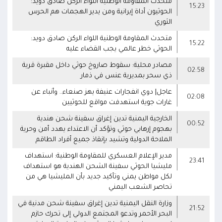
متحدث المقاومة الوطنية اللواء الركن صادق دويد:
15:23
الحوثيون أداة إيرانية ومن يدير الهجمات هم الحرس
الثوري
متحدث المقاومة الوطنية اللواء الركن صادق دويد:
15:22
الحوثي خطر عالمي يجب القضاء عليه
مصادر محلية: سقوط صاروخ حوثي داخل مقبرة قرية
02:58
ذي سحر بمديرية عنس في ذمار
عاجل| دوي انفجارات عنيفة يهز صنعاء.. وأنباء عن
02:08
غارات جوية استهدفت مواقع للحوثيين
الخارجية اليمنية تدين إغراق سفينة شحن هندية
00:52
بهجوم إرهابي حوثي وتؤكد أن الاعتداء يهدد أمن وحرية
الملاحة الدولية وتشيد بإنقاذ جميع أفراد الطاقم
مدير الإعلام العسكري للمقاومة الوطنية: استهداف
23:41
مليشيا الحوثي سفينة الشحن الهندية هو استهداف
لكل مواطن يمني وتأكيد جديد بأن المليشيا هي من
تحاصر الشعب اليمني
وزارة النقل اليمنية تدين إغراق سفينة شحن مدنية في
21:52
البحر الأحمر وتدعو المجتمع الدولي إلى تحرك حازم