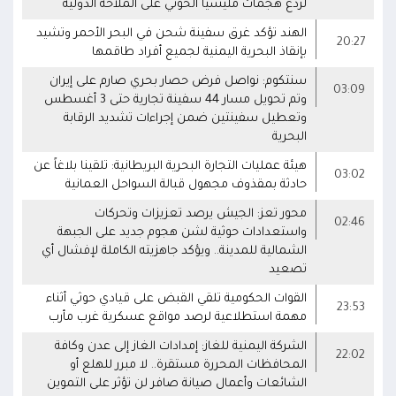
لردع هجمات مليشيا الحوثي على الملاحة الدولية
الهند تؤكد غرق سفينة شحن في البحر الأحمر وتشيد
20:27
بإنقاذ البحرية اليمنية لجميع أفراد طاقمها
سنتكوم: نواصل فرض حصار بحري صارم على إيران
03:09
وتم تحويل مسار 44 سفينة تجارية حتى 3 أغسطس
وتعطيل سفينتين ضمن إجراءات تشديد الرقابة
البحرية
هيئة عمليات التجارة البحرية البريطانية: تلقينا بلاغاً عن
03:02
حادثة بمقذوف مجهول قبالة السواحل العمانية
محور تعز: الجيش يرصد تعزيزات وتحركات
02:46
واستعدادات حوثية لشن هجوم جديد على الجبهة
الشمالية للمدينة.. ويؤكد جاهزيته الكاملة لإفشال أي
تصعيد
القوات الحكومية تلقي القبض على قيادي حوثي أثناء
23:53
مهمة استطلاعية لرصد مواقع عسكرية غرب مأرب
الشركة اليمنية للغاز: إمدادات الغاز إلى عدن وكافة
22:02
المحافظات المحررة مستقرة.. لا مبرر للهلع أو
الشائعات وأعمال صيانة صافر لن تؤثر على التموين