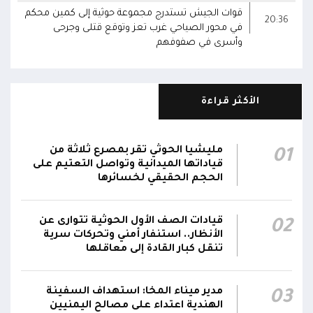
قوات الجيش تستدرج مجموعة حوثية إلى كمين محكم
20:36
في محور الصياحي غرب تعز وتوقع قتلى وجرحى
وأسرى في صفوفهم
الأكثر قراءة
مليشيا الحوثي تقر بمصرع ثلاثة من
01
قياداتها الميدانية وتواصل التعتيم على
الحجم الحقيقي لخسائرها
قيادات الصف الأول الحوثية تتوارى عن
02
الأنظار.. استنفار أمني وتحركات سرية
تنقل كبار القادة إلى معاقلها
مدير ميناء المخا: استهداف السفينة
03
الهندية اعتداء على مصالح اليمنيين