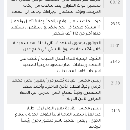
00:12
منتسبي قوات الطوارئ بعد ساعات من ارتكابه
الجريمة.. وتؤكد استكمال الإجراءات لإحالته إلى القضاء
مركز الملك سلمان يوقع برنامجاً لإعادة تأهيل وتجهيز
23:16
11 منشأة صحية في لحج والضالع وسقطرى يستفيد
منها أكثر من 112 ألف شخص
الحوثيون يزعمون استهداف ثاني ناقلة نفط سعودية
22:01
خلال 24 ساعة بصاروخ باليستي في خليج عدن
الشركة اليمنية للغاز: أعمال الصيانة أوشكت على
21:45
الانتهاء وإمدادات الغاز ستعود تدريجياً لتغطية
احتياجات كافة المحافظات
رئيس مجلس القيادة يُصدر قراراً بتعيين يحيى محمد
21:18
كزمان وكيلاً لقطاع الأمن الداخلي، وأحمد سعد
السقطري وكيلاً لقطاع الأمن الخارجي؛ في الجهاز
المركزي لأمن الدولة
رئيس مجلس القيادة يعين اللواء الركن طيار
21:13
عبدالعزيز سعيد المحيا قائداً للقوات الجوية والدفاع
الجوي.. ويُعين العميد ناشر منصور باجري رئيساً
لأركانها