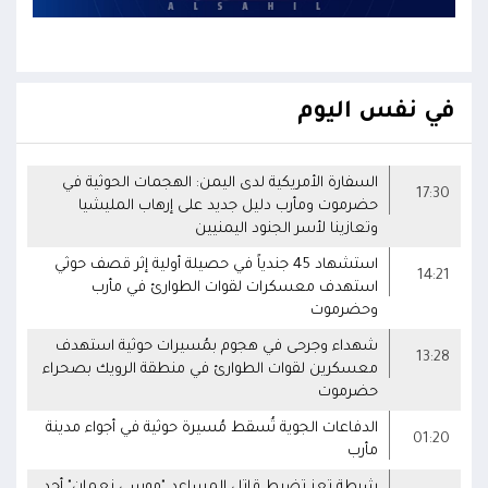
في نفس اليوم
السفارة الأمريكية لدى اليمن: الهجمات الحوثية في
17:30
حضرموت ومأرب دليل جديد على إرهاب المليشيا
وتعازينا لأسر الجنود اليمنيين
استشهاد 45 جندياً في حصيلة أولية إثر قصف حوثي
14:21
استهدف معسكرات لقوات الطوارئ في مأرب
وحضرموت
شهداء وجرحى في هجوم بمُسيرات حوثية استهدف
13:28
معسكرين لقوات الطوارئ في منطقة الرويك بصحراء
حضرموت
الدفاعات الجوية تُسقط مُسيرة حوثية في أجواء مدينة
01:20
مأرب
شرطة تعز تضبط قاتل المساعد "موسى نعمان" أحد