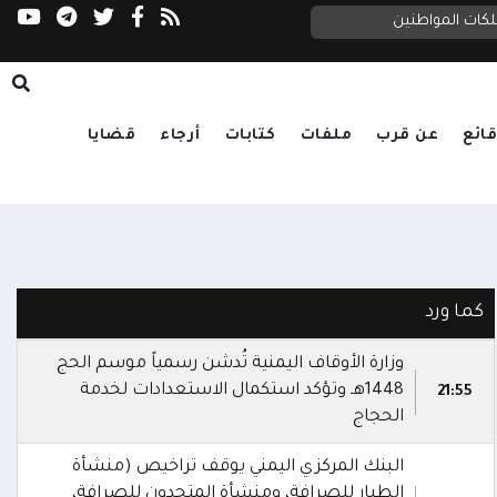
إب.. مليشيا الحوثي تقتحم عمارة سكنية وتنهب م
الدفاع تنعى شهداء الهجوم الحوثي على معسكرات الجيش: الرد آتٍ في الزمان والمكان المناسبين
لكات المواطنين
ائع
عن قرب
ملفات
كتابات
أرجاء
قضايا
كما ورد
وزارة الأوقاف اليمنية تُدشن رسمياً موسم الحج
1448هـ وتؤكد استكمال الاستعدادات لخدمة
21:55
الحجاج
البنك المركزي اليمني يوقف تراخيص (منشأة
الطيار للصرافة، ومنشأة المتحدون للصرافة،