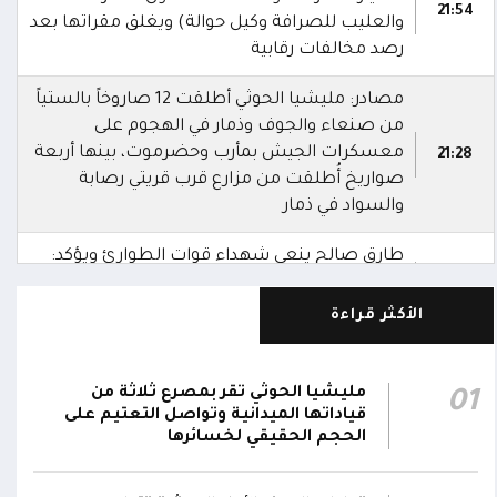
21:54
والعليب للصرافة وكيل حوالة) ويغلق مقراتها بعد
رصد مخالفات رقابية
مصادر: مليشيا الحوثي أطلقت 12 صاروخاً بالستياً
من صنعاء والجوف وذمار في الهجوم على
معسكرات الجيش بمأرب وحضرموت، بينها أربعة
21:28
صواريخ أُطلقت من مزارع قرب قريتي رصابة
والسواد في ذمار
طارق صالح ينعى شهداء قوات الطوارئ ويؤكد:
دماؤهم لن تذهب هدراً ومليشيا الحوثي ستنال
20:22
جزاءها
الأكثر قراءة
نائب رئيس مجلس القيادة طارق صالح: ننعى
شهداء قوات الطوارئ اليمنية الذين ارتقوا إثر
20:18
مليشيا الحوثي تقر بمصرع ثلاثة من
01
العدوان الحوثي الغادر
قياداتها الميدانية وتواصل التعتيم على
الحجم الحقيقي لخسائرها
السفارة الأمريكية لدى اليمن: الهجمات الحوثية في
حضرموت ومأرب دليل جديد على إرهاب المليشيا
17:30