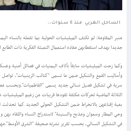
الساحل الغربي
منذ 6 سنوات
منبر المقاومة: لم تكتف الميليشيات الحوثية بما تفعله بالنساء ا
جديدا بهدف استقطابهن مفاده استعمال التعبئة الفكرية ذات الطابع الط
وكما زجت الميليشيات سابقاً بآلاف اليمنيات في فصائل أمنية وعسكر
وأساليب القمع والتنكيل ضمن ما تسمى "كتائب الزينبيات"، تواصل ال
سرية في تشكيل فصيل نسائي جديد يسمى "الفاطميات".وبحسب مصادر
الثلاثة الماضية تحركات مكثفة تقودها قريبات من زعيم الميليشيات ع
بغية إقناعهن بالانخراط ضمن التشكيل الحوثي الجديد.كما تحدثت ا
وحي المطار وسعوان ومذبح والسنينة" لاستدراج النساء واللقاء بهن و
في التشكيل النسائي، بحسب تقرير نشرته صحيفة "الشرق الأوسط".مها