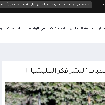
 2026
قصف حوثي يستهدف قرية مأهولة في الوازعية ويخلف أضراراً بممت
خبار
جبهة الساحل
انتهاكات
في الواجهة
الجبهات
وق
طميات" لنشر فكر المليشيا..!