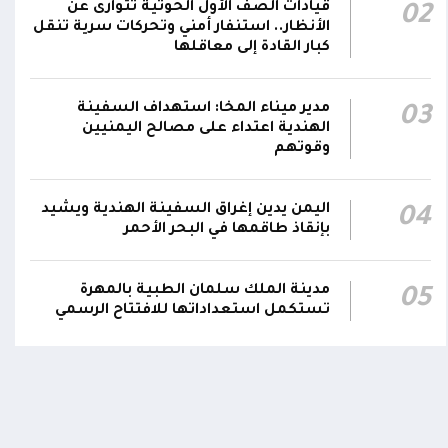
قيادات الصف الأول الحوثية تتوارى عن
02
وتعازينا لأسر الجنود اليمنيين
الأنظار.. استنفار أمني وتحركات سرية تنقل
كبار القادة إلى معاقلها
استشهاد 45 جندياً في حصيلة أولية إثر قصف
حوثي استهدف معسكرات لقوات الطوارئ في
14:21
مدير ميناء المخا: استهداف السفينة
مأرب وحضرموت
03
الهندية اعتداء على مصالح اليمنيين
وقوتهم
شهداء وجرحى في هجوم بمُسيرات حوثية
استهدف معسكرين لقوات الطوارئ في منطقة
13:28
الرويك بصحراء حضرموت
اليمن يدين إغراق السفينة الهندية ويشيد
04
بإنقاذ طاقمها في البحر الأحمر
مدينة الملك سلمان الطبية بالمهرة
05
تستكمل استعداداتها للافتتاح الرسمي