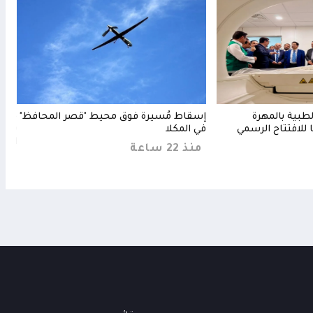
طبية بالمهرة
إسقاط مُسيرة فوق محيط "قصر المحافظ"
قصف
للافتتاح الرسمي
في المكلا
بعد 
الته
منذ 22 ساعة
منذ 7 س