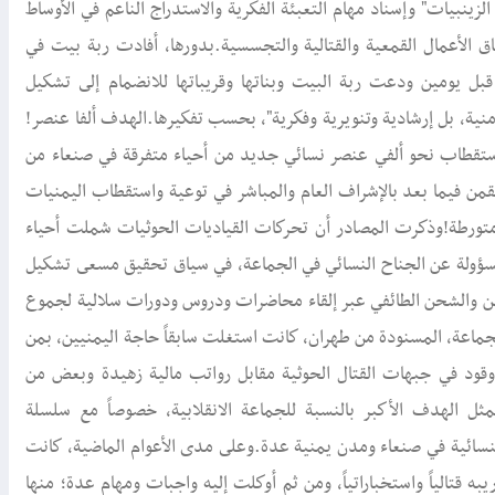
ينبيات" وإسناد مهام التعبئة الفكرية والاستدراج الناعم في الأوساط
طاق الأعمال القمعية والقتالية والتجسسية.بدورها، أفادت ربة بيت في
بل يومين ودعت ربة البيت وبناتها وقريباتها للانضمام إلى تشكيل
منية، بل إرشادية وتنويرية وفكرية"، بحسب تفكيرها.الهدف ألفا عنصر!
ستقطاب نحو ألفي عنصر نسائي جديد من أحياء متفرقة في صنعاء من
ن فيما بعد بالإشراف العام والمباشر في توعية واستقطاب اليمنيات
ي متورطة!وذكرت المصادر أن تحركات القياديات الحوثيات شملت أحياء
سؤولة عن الجناح النسائي في الجماعة، في سياق تحقيق مسعى تشكيل
ين والشحن الطائفي عبر إلقاء محاضرات ودروس ودورات سلالية لجموع
لجماعة، المسنودة من طهران، كانت استغلت سابقاً حاجة اليمنيين، بمن
إلى وقود في جبهات القتال الحوثية مقابل رواتب مالية زهيدة وبعض من
ل الهدف الأكبر بالنسبة للجماعة الانقلابية، خصوصاً مع سلسلة
لنسائية في صنعاء ومدن يمنية عدة.وعلى مدى الأعوام الماضية، كانت
 قتالياً واستخباراتياً، ومن ثم أوكلت إليه واجبات ومهام عدة؛ منها