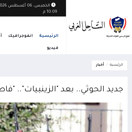
الخميس، 06 أغسطس
10:09 م
الرئيسية
انفوجرافيك
أ
فيديو
الرئيسية
أخبار
جديد الحوثي.. بعد "الزينبيات".. "فا