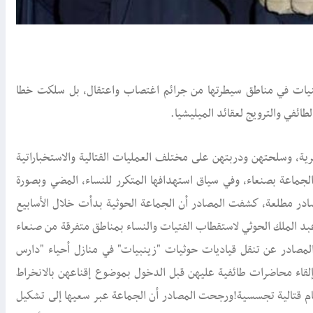
ليمنيات في مناطق سيطرتها من جرائم اغتصاب واعتقال، بل سلكت خطا
ائفي والترويج لعقائد الميليشيا.
ية، وسلحتهن ودربتهن على مختلف العمليات القتالية والاستخباراتية
جماعة بصنعاء، وفي سياق استهدافها المتكرر للنساء، المضي وبصورة
 مطلعة، كشفت المصادر أن الجماعة الحوثية بدأت خلال الأسابيع
بد الملك الحوثي لاستقطاب الفتيات والنساء بمناطق متفرقة من صنعاء
لمصادر عن تنقل قياديات حوثيات "زينبيات" في منازل أحياء "دارس
إلقاء محاضرات طائفية عليهن قبل الدخول بموضوع إقناعهن بالانخراط
م قتالية تجسسية!ورجحت المصادر أن الجماعة عبر سعيها إلى تشكيل