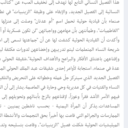
هذا الفصيل النسائي التابع لها تهدف إلى تخفيف العبء عن "كتائب الز
النسائية إلى الفصيل الجديد، والإبقاء على وظيفة "الزينبيات" في ن
صنعاء بأن قيادية حوثية تحمل اسم "أم عدنان" وصلت إلى منزلها ق
"الفاطميات"، وطمأنتهن بأن مهامهن وواجباتهن "لن تكون عسكرية أو أ
وأكدت أن القيادية الحوثية كشفت لها عن أن "جماعتها تسعى إلى ا
شريحة النساء المتعلمات ليتم تدريبهن وإخضاعهن لدورات مكثفة ليقم
وإقناعهن باعتناق الأفكار والبرامج والأهداف الحوثية".شقيقة الحوث
عدة في صنعاء، استجابة لأوامر إحدى شقيقات عبد الملك الحوثي الم
الفصيل الجديد الذي سيتركز جلّ عمله وخطواته على التحريض والتلق
النساء والفتيات في كل مديرية وحي وحارة في العاصمة.يشار إلى أن ا
فيهم الأسر الأشد فقراً وعوزاً، لإقناعهم بالزج بأبنائهم وتحويلهم 
المساعدات.يذكر أن المرأة اليمنية - بحسب ناشطين يمنيين - تمث
الممارسات والجرائم التي قامت بها أخيراً بحق التجمعات والأنشطة ا
الميليشيات الحوثية شكلت فصيل "الزينبيات"، وقامت بتسليحه وتدريبه