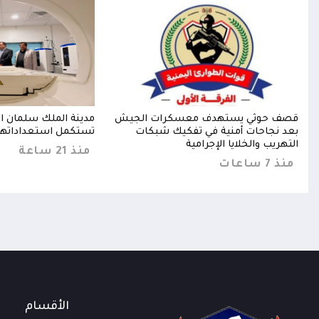
فظ"
قصف حوثي يستهدف معسكرات الجيش
مدينة الملك سلمان ال
بعد نجاحات أمنية في تفكيك شبكات
تستكمل استعداداتها 
التهريب والخلايا الإجرامية
منذ 21 ساعة
منذ 7 ساعات
الأقسام