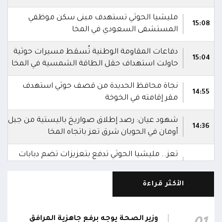
مليشيا الحوثي تستهدف مبنى سكن موظفي
15:08
المستشفى السعودي في المخا
دفاعات المقاومة الوطنية تُسقط مسيرات حوثية
15:04
حاولت استهداف حقل الطاقة الشمسية في المخا
نجاة محافظ الحديدة من قصف حوثي استهدف
14:55
مقر إقامته في الخوخة
شهود عيان: رصد إطلاق صواريخ باليستية من جبل
14:36
أومان في الحوبان شرق تعز باتجاه المخا
تعز.. مليشيا الحوثي تدفع بتعزيزات تضم دبابات
وعربات عسكرية إلى شعب مضان في باهر بماوية
14:17
المحاذية لجبهة تورصة في الضالع
الأكثر قراءة
زورق مفخخ حاول استهداف ميناء المخا
14:10
وزير الصحة يوجه برفع جاهزية المرافق