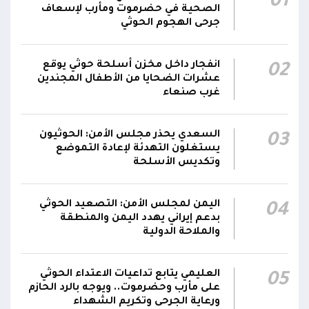
01
مدير ميناء المخا: إصابة عدد من العاملين في
الصحية في حضرموت ومأرب لإسعاف
13:38
الميناء جراء القصف الحوثي
جرحى الهجوم الحوثي
انفجار داخل مخزن أسلحة حوثي يوقع
02
عشرات الضحايا من الأطفال المجندين
غرب صنعاء
السعدي يحذر مجلس الأمن: الحوثيون
03
يستغلون التهدئة لإعادة التموضع
وتكديس الأسلحة
اليمن لمجلس الأمن: التصعيد الحوثي
04
بدعم إيراني يهدد اليمن والمنطقة
والملاحة الدولية
العليمي يتابع تداعيات الاعتداء الحوثي
05
على مأرب وحضرموت.. ويوجه بالرد الحازم
ورعاية الجرحى وتكريم الشهداء