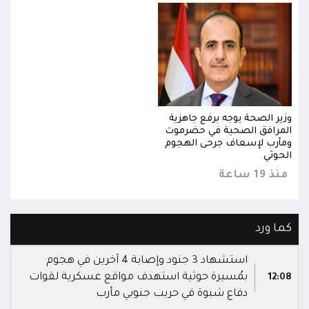
وزير الصحة يوجه برفع جاهزية
وزير
المرافق الصحية في حضرموت
المر
ومأرب لإسعاف جرحى الهجوم
ومأر
الحوثي
الحو
منذ 19 ساعة
منذ 19 
كما ورد
استشهاد 3 جنود وإصابة 4 آخرين في هجوم
بمُسيرة حوثية استهدف مواقع عسكرية لقوات
12:08
دفاع شبوة في حريب جنوبي مأرب