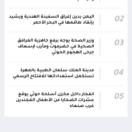
التحالف: إصابة 11 مدنياً بينهم طفل وامرأة في
اليمن يدين إغراق السفينة الهندية ويشيد
02
نجران جراء اعتداءات حوثية بالمقذوفات على الأعيان
00:42
بإنقاذ طاقمها في البحر الأحمر
المدنية
نائب رئيس مجلس القيادة الفريق أول ركن طارق
وزير الصحة يوجه برفع جاهزية المرافق
03
صالح: جرائم الحوثي لن تثني القوات المسلحة عن
الصحية في حضرموت ومأرب لإسعاف
00:29
جرحى الهجوم الحوثي
أداء واجبها الوطني واستعادة الدولة وعاصمتها
صنعاء
مدينة الملك سلمان الطبية بالمهرة
04
تستكمل استعداداتها للافتتاح الرسمي
انفجار داخل مخزن أسلحة حوثي يوقع
05
عشرات الضحايا من الأطفال المجندين
غرب صنعاء