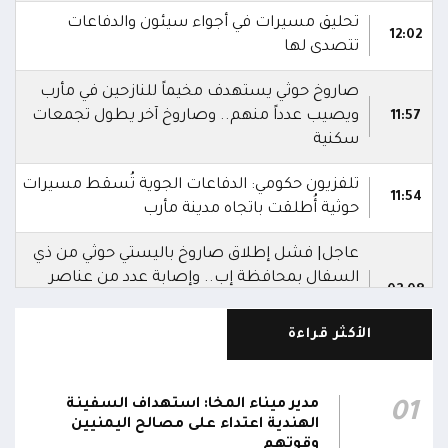
تحليق مسيرات في أجواء سيئون والدفاعات
12:02
تتصدى لها
صاروخ حوثي يستهدف مخيماً للنازحين في مأرب
ويصيب عدداً منهم.. وصاروخ آخر يطول تجمعات
11:57
سكنية
تلفزيون حكومي: الدفاعات الجوية تُسقط مسيرات
11:54
حوثية أُطلقت باتجاه مدينة مأرب
عاجل| فشل إطلاق صاروخ باليستي حوثي من ذي
السفال بمحافظة إب.. وإصابة عدد من عناصر
02:08
المليشيا ونقلهم إلى مستشفى الرفاعي بمدينة
القاعدة
الأكثر قراءة
العمليات المشتركة بوزارة الدفاع تنعى 17 من
أبطال الجيش استشهدوا في هجوم حوثي
مدير ميناء المخا: استهداف السفينة
01
02:03
بالصواريخ الباليستية والمسيرات.. وتؤكد: الرد
الهندية اعتداء على مصالح اليمنيين
سيكون رادعاً واستعادة الدولة مستمرة
وقوتهم