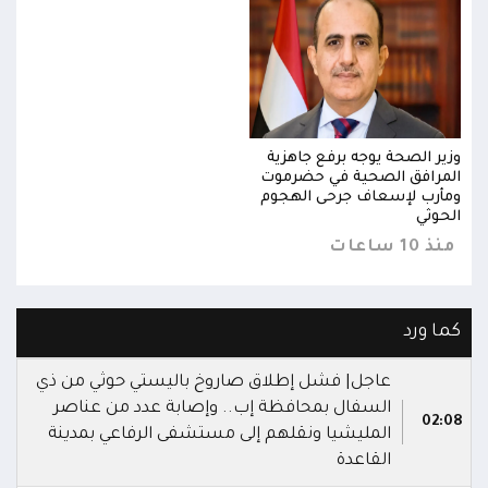
وزير الصحة يوجه برفع جاهزية
وزير
المرافق الصحية في حضرموت
المر
ومأرب لإسعاف جرحى الهجوم
ومأر
الحوثي
الحو
منذ 10 ساعات
منذ 10 س
كما ورد
عاجل| فشل إطلاق صاروخ باليستي حوثي من ذي
السفال بمحافظة إب.. وإصابة عدد من عناصر
02:08
المليشيا ونقلهم إلى مستشفى الرفاعي بمدينة
القاعدة