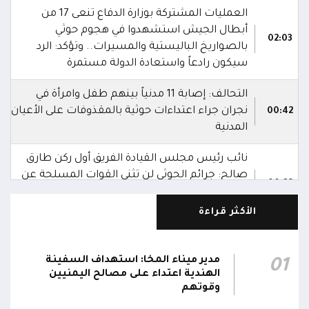
العمليات المشتركة بوزارة الدفاع تنعى 17 من
أبطال الجيش استشهدوا في هجوم حوثي
02:03
بالصواريخ الباليستية والمسيرات.. وتؤكد: الرد
سيكون رادعاً واستعادة الدولة مستمرة
التحالف: إصابة 11 مدنياً بينهم طفل وامرأة في
نجران جراء اعتداءات حوثية بالمقذوفات على الأعيان
00:42
المدنية
نائب رئيس مجلس القيادة الفريق أول ركن طارق
صالح: جرائم الحوثي لن تثني القوات المسلحة عن
00:29
أداء واجبها الوطني واستعادة الدولة وعاصمتها
صنعاء
الأكثر قراءة
نائب رئيس مجلس القيادة الفريق أول ركن طارق
صالح يشيد بالروح القتالية العالية لكافة منتسبي
مدير ميناء المخا: استهداف السفينة
01
00:28
الفرقتين الأولى والثالثة وحسن التعامل مع الموقف
الهندية اعتداء على مصالح اليمنيين
وقوتهم
وثبات المقاتلين في مواقعهم