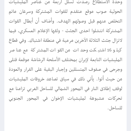
وحدة الاستطلاع رصدت تسلل أربعة من عناصر المليشيات
الحوثية صوب موقع متقدم للقوات المشتركة وسرعان ماتم
التخلص منهم قبل وصولهم الهدف. وأضاف أن أبطال القوات
المشتركة انتشلوا احدى الجثث - وثقها الإعلام العسكري، فيما
لاتزال جثث الثلاثة الآخرين مرمية في منطقة اشتباك. وفي قطاع
كيلو 16 اشتبكت وحدات من القوات المشتركة مع عناصر
المليشيات التابعة لإيران بمختلف الأسلحة الرشاشة موقعة قتلى
وجرحى في صفوف المتسللين وإجبار البقية على الفرار والعودة
من حيث أتوا. يأتي ذلك في سياق تصاعد خروقات المليشيات
لوقف إطلاق النار في المحور الشمالي للساحل الغربي تزامنا مع
تحركات مشبوهة لمليشيات الإخوان في المحور الجنوبي
للساحل.