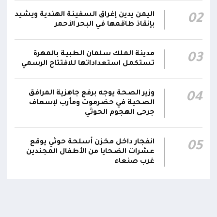
الفريق أول ركن طارق صالح يعزي في اتصالين
اليمن يدين إغراق السفينة الهندية ويشيد
02
هاتفيين قائدي الفرقتين الأولى والثالثة طوارئ في
00:26
بإنقاذ طاقمها في البحر الأحمر
استشهاد عدد من الأبطال بالهجوم الحوثي الغادر
اللجنة الأمنية بحضرموت تدين هجوم مليشيا
مدينة الملك سلمان الطبية بالمهرة
03
تستكمل استعداداتها للافتتاح الرسمي
الحوثي على القوات المسلحة وتؤكد استمرار
00:21
العمليات الأمنية والعسكرية لحماية الأمن
والاستقرار
وزير الصحة يوجه برفع جاهزية المرافق
04
الصحية في حضرموت ومأرب لإسعاف
جدد #المكتب_السياسي تمسكه بمواصلة النضال
جرحى الهجوم الحوثي
إلى جانب الشعب اليمني وقوى الصف الجمهوري،
23:05
مؤكداً الاستعداد لتقديم التضحيات حتى تحرير البلاد
انفجار داخل مخزن أسلحة حوثي يوقع
05
واستعادة العاصمة صنعاء وإنهاء الانقلاب
عشرات الضحايا من الأطفال المجندين
غرب صنعاء