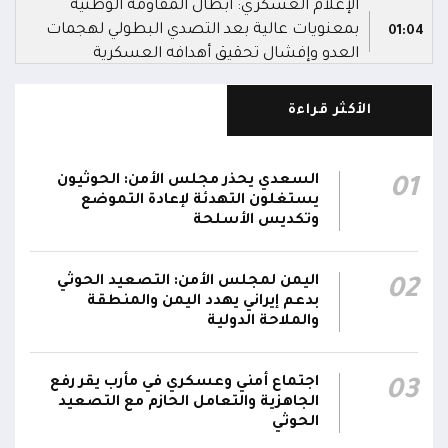
الإعلام العسكري: أبطال المقاومة الوطنية
بمعنويات عالية بعد التصدي البطولي لهجمات
01:04
العدو وإفشال تحقيق أهدافه العسكرية
الإعلام العسكري للمقاومة الوطنية: هجمات
الأكثر قراءة
الحوثي فشلت في تحقيق أهدافها العسكرية، ولا
01:01
محاولات عدائية أخرى هذه الليلة
السعدي يحذر مجلس الأمن: الحوثيون
01
مصدر عسكري: المقاومة الوطنية تحبط هجوماً
يستغلون التهدئة لإعادة التموضع
حوثياً جديداً على المخا وتدمر 6 مُسيرات.. وسقوط
00:05
وتكديس الأسلحة
صاروخين باليستيين في البحر دون إصابة أي هدف
اليمن لمجلس الأمن: التصعيد الحوثي
02
السلطة المحلية بالمخا تدين هجمات الحوثيين على
بدعم إيراني يهدد اليمن والمنطقة
الميناء وتؤكد أنها لن تثني المدينة عن مواصلة
23:47
والملاحة الدولية
جهود البناء والتنمية
اجتماع أمني وعسكري في مأرب يقر رفع
03
الجاهزية والتعامل الحازم مع التصعيد
الحوثي