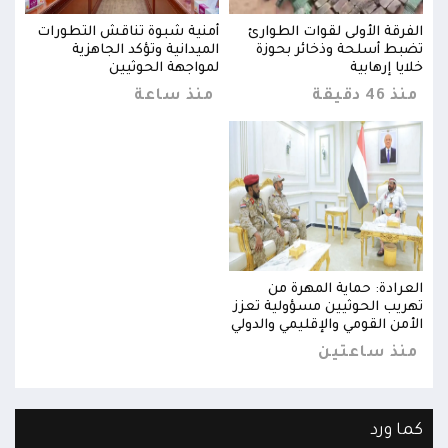
ت
الفرقة الأولى لقوات الطوارئ
أمنية شبوة تناقش التطورات
الفر
تضبط أسلحة وذخائر بحوزة
الميدانية وتؤكد الجاهزية
تضبط
خلايا إرهابية
لمواجهة الحوثيين
خلايا
منذ 46 دقيقة
منذ ساعة
منذ 46 د
العرادة: حماية المهرة من
العر
تهريب الحوثيين مسؤولية تعزز
تهري
الأمن القومي والإقليمي والدولي
الأم
منذ ساعتين
من
كما ورد