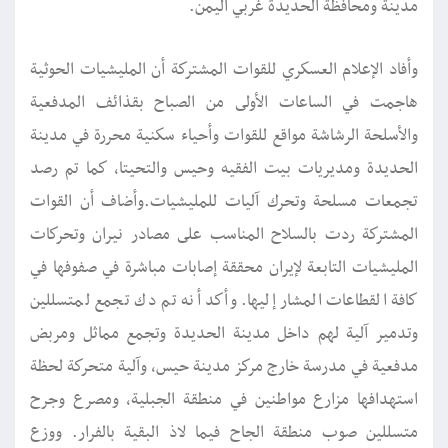
مدينة ومحافظة الحديدة غربي اليمن.
وأفاد الإعلام العسكري للقوات المشتركة أن المليشيات الحوثية
هاجمت في الساعات الأولى من الصباح بقذائف المدفعية
والأسلحة الرشاشة مواقع للقوات وأحياء سكنية محررة في مدينة
الحديدة ومديريات بيت الفقيه وحيس والتحيتا، كما تم رصد
تجمعات مسلحة وتحرك آليات للمليشيات.وأضاف أن القوات
المشتركة ردت بالسلاح المناسب على مصادر نيران وتحركات
المليشيات التابعة لإيران محققة إصابات مباشرة في صفوفها في
كافة القطاعات المشار إليها. وأكد أنه تم دك تجمع لمتسللين
وتدمير آلية لهم داخل مدينة الحديدة وتجمع مماثل ومربض
مدفعية في مدرسة خارج مركز مدينة حيس، وآلية متحركة لحظة
استهدافها مزارع مواطنين في منطقة الجبلية، ومصرع وجرح
متسللين صوب منطقة الجاح فيما لاذ البقية بالفرار. ووزع