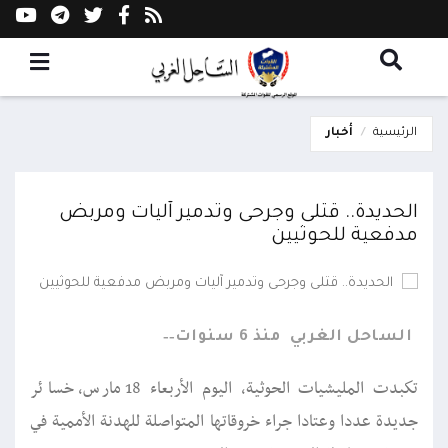
الرئيسية
أخبار
الحديدة.. قتلى وجرحى وتدمير آليات ومربض
مدفعية للحوثيين
الساحل الغربي
منذ 6 سنوات
تكبدت المليشيات الحوثية، اليوم الأربعاء 18 مارس، خسائر
جديدة عددا وعتادا جراء خروقاتها المتواصلة للهدنة الأممية في