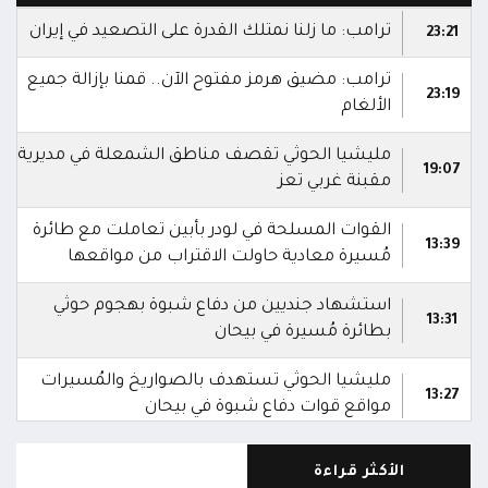
ترامب: ما زلنا نمتلك القدرة على التصعيد في إيران
23:21
ترامب: مضيق هرمز مفتوح الآن.. قمنا بإزالة جميع
23:19
الألغام
مليشيا الحوثي تقصف مناطق الشمعلة في مديرية
19:07
مقبنة غربي تعز
القوات المسلحة في لودر بأبين تعاملت مع طائرة
13:39
مُسيرة معادية حاولت الاقتراب من مواقعها
استشهاد جنديين من دفاع شبوة بهجوم حوثي
13:31
بطائرة مُسيرة في بيحان
مليشيا الحوثي تستهدف بالصواريخ والمُسيرات
13:27
مواقع قوات دفاع شبوة في بيحان
القوات الحكومية تستهدف مواقع ومنصات
13:24
الأكثر قراءة
صواريخ ومراكز قيادة تابعة للحوثيين في مأرب