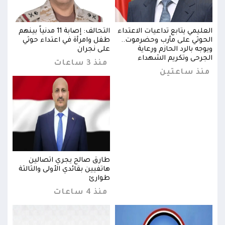
بينهم
العليمي يتابع تداعيات الاعتداء
التحالف: إصابة 11 مدنياً بينهم
العل
الحوثي على مأرب وحضرموت..
طفل وامرأة في اعتداء حوثي
الحو
ويوجه بالرد الحازم ورعاية
على نجران
ويوجه
الجرحى وتكريم الشهداء
الجر
منذ 3 ساعات
منذ ساعتين
من
طارق صالح يجري اتصالين
ثة
هاتفيين بقائدي الأولى والثالثة
طوارئ
منذ 4 ساعات