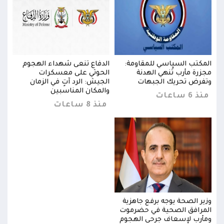
المكتب السياسي للمقاومة:
الدفاع تنعى شهداء الهجوم
المك
مجزرة مأرب تُنهي الهدنة
الحوثي على معسكرات
مجزر
وتفرض تحريك الجبهات
الجيش: الرد آتٍ في الزمان
وتفر
والمكان المناسبين
منذ 6 ساعات
منذ 6 س
منذ 8 ساعات
وزير الصحة يوجه برفع جاهزية
وزير
المرافق الصحية في حضرموت
المر
ومأرب لإسعاف جرحى الهجوم
ومأر