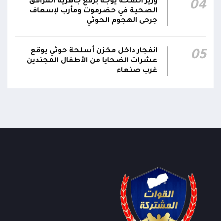
وزير الصحة يوجه برفع جاهزية المرافق
04
الصحية في حضرموت ومأرب لإسعاف
جدد #المكتب_السياسي تمسكه بمواصلة النضال
جرحى الهجوم الحوثي
إلى جانب الشعب اليمني وقوى الصف الجمهوري،
23:05
مؤكداً الاستعداد لتقديم التضحيات حتى تحرير البلاد
انفجار داخل مخزن أسلحة حوثي يوقع
05
واستعادة العاصمة صنعاء وإنهاء الانقلاب
عشرات الضحايا من الأطفال المجندين
غرب صنعاء