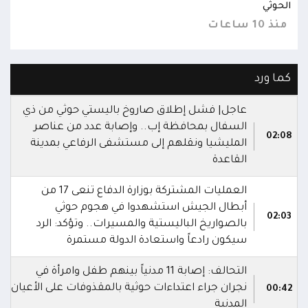
الحوثي
الحو
منذ 10 ساعات
منذ 10 س
كما ورد
عاجل| فشل إطلاق صاروخ باليستي حوثي من ذي
السفال بمحافظة إب.. وإصابة عدد من عناصر
02:08
المليشيا ونقلهم إلى مستشفى الرفاعي بمدينة
القاعدة
العمليات المشتركة بوزارة الدفاع تنعى 17 من
أبطال الجيش استشهدوا في هجوم حوثي
02:03
بالصواريخ الباليستية والمسيرات.. وتؤكد: الرد
سيكون رادعاً واستعادة الدولة مستمرة
التحالف: إصابة 11 مدنياً بينهم طفل وامرأة في
نجران جراء اعتداءات حوثية بالمقذوفات على الأعيان
00:42
المدنية