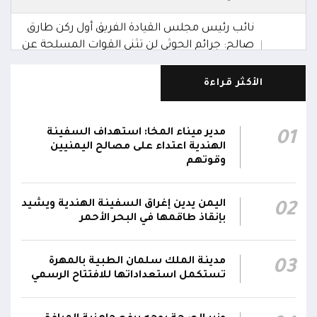
نائب رئيس مجلس القيادة الفريق أول ركن طارق
صالح: جرائم الحوثي لن تثني القوات المسلحة عن
00:29
أداء واجبها الوطني واستعادة الدولة وعاصمتها
صنعاء
الأكثر قراءة
نائب رئيس مجلس القيادة الفريق أول ركن طارق
صالح يشيد بالروح القتالية العالية لكافة منتسبي
مدير ميناء المخا: استهداف السفينة
01
00:28
الفرقتين الأولى والثالثة وحسن التعامل مع الموقف
الهندية اعتداء على مصالح اليمنيين
وقوتهم
وثبات المقاتلين في مواقعهم
الفريق أول ركن طارق صالح يعزي في اتصالين
اليمن يدين إغراق السفينة الهندية ويشيد
02
هاتفيين قائدي الفرقتين الأولى والثالثة طوارئ في
00:26
بإنقاذ طاقمها في البحر الأحمر
استشهاد عدد من الأبطال بالهجوم الحوثي الغادر
اللجنة الأمنية بحضرموت تدين هجوم مليشيا
مدينة الملك سلمان الطبية بالمهرة
03
تستكمل استعداداتها للافتتاح الرسمي
الحوثي على القوات المسلحة وتؤكد استمرار
00:21
العمليات الأمنية والعسكرية لحماية الأمن
والاستقرار