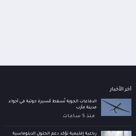
ذعر بين 1500 طالبة.. مسلح حوثي يطلق
الجوف.. قتلى وجرحى في تجدد 
ر داخل مدرسة للبنات في عمران ويصيب
القبلية ببرط المراشي
اً وطالبتين
منذ 3 أيام
أيام
آخر الأخبار
الدفاعات الجوية تُسقط مُسيرة حوثية في أجواء
مدينة مأرب
منذ 5 ساعات
رباعية إقليمية تؤكد دعم الحلول الدبلوماسية