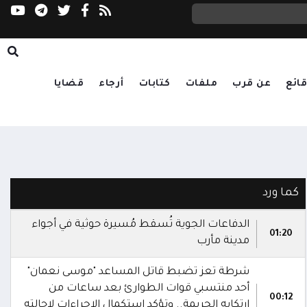
مدينة الملك سلمان الطبية بالمهرة تستكمل است
ب المندب وهرمز
ائع
عن قرب
ملفات
كتابات
أرجاء
قضايا
كما ورد
الدفاعات الجوية تُسقط مُسيرة حوثية في أجواء
01:20
مدينة مأرب
شرطة تعز تضبط قاتل المساعد "موسى نعمان"
أحد منتسبي قوات الطوارئ بعد ساعات من
00:12
ارتكابه الجريمة.. وتؤكد استكمال الإجراءات لإحالته