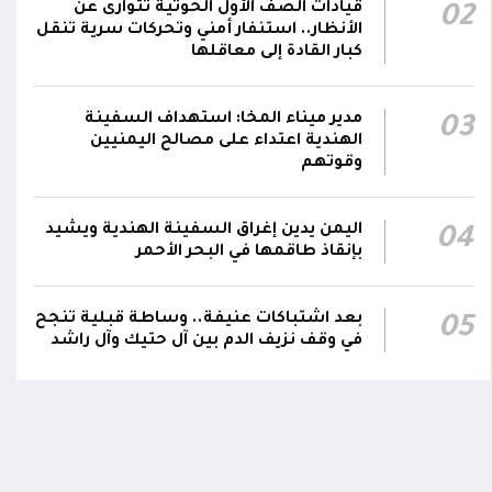
قيادات الصف الأول الحوثية تتوارى عن
02
رئيس مجلس القيادة يعين اللواء الركن طيار
الأنظار.. استنفار أمني وتحركات سرية تنقل
عبدالعزيز سعيد المحيا قائداً للقوات الجوية
كبار القادة إلى معاقلها
21:13
والدفاع الجوي.. ويُعين العميد ناشر منصور باجري
رئيساً لأركانها
مدير ميناء المخا: استهداف السفينة
03
الهندية اعتداء على مصالح اليمنيين
قرارات رئاسية بتعيين أحمد سعيد بن بريك وراشد
وقوتهم
ناصر الجند مستشارين لرئيس مجلس القيادة
21:10
الرئاسي وترقيتهما إلى رتبة فريق
اليمن يدين إغراق السفينة الهندية ويشيد
04
بإنقاذ طاقمها في البحر الأحمر
بعد اشتباكات عنيفة.. وساطة قبلية تنجح
05
في وقف نزيف الدم بين آل حتيك وآل راشد