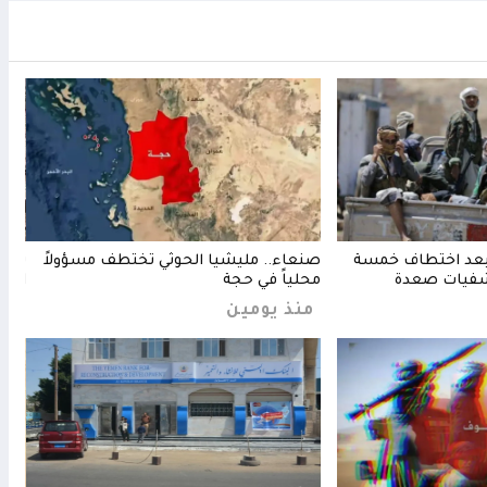
 بعد اختطاف خمسة
صنعاء.. مليشيا الحوثي تختطف مسؤولاً
تحذي
شفيات صعدة
محلياً في حجة
الكب
منذ يومين
منذ