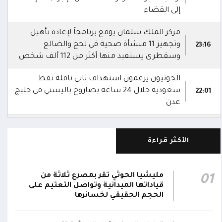
إلى القضاء
مركز الملك سلمان يوقع برنامجاً لإعادة تأهيل
وتجهيز 11 منشأة صحية في لحج والضالع
23:16
وسقطرى يستفيد منها أكثر من 112 ألف شخص
الحوثيون يزعمون استهداف ثاني ناقلة نفط
سعودية خلال 24 ساعة بصاروخ باليستي في خليج
22:01
عدن
الشركة اليمنية للغاز: أعمال الصيانة أوشكت على
الانتهاء وإمدادات الغاز ستعود تدريجياً لتغطية
21:45
الأكثر قراءة
احتياجات كافة المحافظات
رئيس مجلس القيادة يُصدر قراراً بتعيين يحيى
مليشيا الحوثي تقر بمصرع ثلاثة من
01
محمد كزمان وكيلاً لقطاع الأمن الداخلي، وأحمد
قياداتها الميدانية وتواصل التعتيم على
21:18
سعد السقطري وكيلاً لقطاع الأمن الخارجي؛ في
الحجم الحقيقي لخسائرها
الجهاز المركزي لأمن الدولة