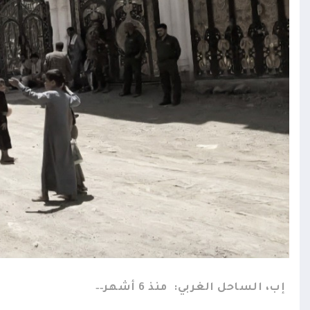
إب، الساحل الغربي:
منذ 6 أشهر