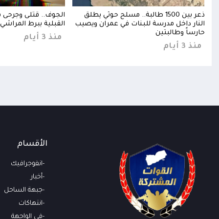
ني
ذعر بين 1500 طالبة.. مسلح حوثي يطلق
الجوف.. قتلى وجرحى ف
النار داخل مدرسة للبنات في عمران ويصيب
القبلية ببرط المراشي
حارساً وطالبتين
منذ 3 أيام
منذ 3 أيام
الأقسام
انفوجرافيك
أخبار
جبهة الساحل
انتهاكات
في الواجهة