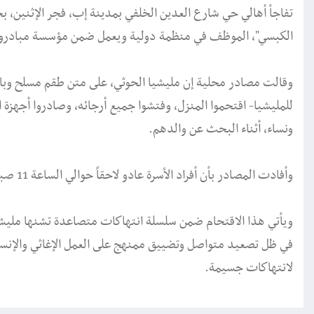
تفاجأ أهالي حي شارع العدين الخلفي بمدينة إب، فجر الإثنين، 
الكبسي"، الموظف في منظمة دولية ويعمل ضمن مؤسسة مبادرون 
وقالت مصادر محلية إن مليشيا الحوثي، على متن طقم مسلح وباص
للمليشيا- اقتحموا المنزل، وفتشوا جميع أرجائه، وصادروا أجهزة
ونساء، أثناء البحث عن والدهم.
وأفادت المصادر بأن أفراد الأسرة عادو لاحقاً حوالي الساعة 11 صباحاً، لكن الأجهزة والمصادرات لم تُسترجع.
ويأتي هذا الاقتحام ضمن سلسلة انتهاكات متصاعدة تشنها مليشيا
في ظل تصعيد متواصل وتضييق ممنهج على العمل الإغاثي والإ
لانتهاكات جسيمة.