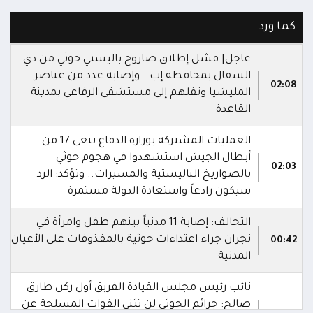
كما ورد
عاجل| فشل إطلاق صاروخ باليستي حوثي من ذي
السفال بمحافظة إب.. وإصابة عدد من عناصر
02:08
المليشيا ونقلهم إلى مستشفى الرفاعي بمدينة
القاعدة
العمليات المشتركة بوزارة الدفاع تنعى 17 من
أبطال الجيش استشهدوا في هجوم حوثي
02:03
بالصواريخ الباليستية والمسيرات.. وتؤكد: الرد
سيكون رادعاً واستعادة الدولة مستمرة
التحالف: إصابة 11 مدنياً بينهم طفل وامرأة في
نجران جراء اعتداءات حوثية بالمقذوفات على الأعيان
00:42
المدنية
نائب رئيس مجلس القيادة الفريق أول ركن طارق
صالح: جرائم الحوثي لن تثني القوات المسلحة عن