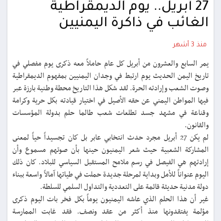
27 أبريل.. يوم الديمقراطية
الغائب في ذاكرة اليمنيين
منذ 3 أشهر
يمر السابع والعشرون من أبريل كل عام حاملاً معه ذكرى يوم مفصلي في
تاريخ اليمن الحديث يوم ارتبط في وجدان اليمنيين بمفهوم الديمقراطية
وصوت الشعب وإرادته الحرة. لقد شكل هذا التاريخ محطة وطنية بارزة عبر
فيها المواطن اليمني عن حقه الأصيل في اختيار قيادته بكل حرية وكرامة
وقناعة في مشهد جسد تطلعات شعب طالما حلم بدولة المؤسسات
والقانون.
لم يكن 27 أبريل مجرد حدث انتخابي عابر بل كان تجسيداً حياً لمعنى
المشاركة الشعبية حيث شعر اليمنيون حينها بأن صوتهم مسموع وأن
إرادتهم هي الفيصل في رسم ملامح المستقبل السياسي للبلاد. كان ذلك
اليوم عنواناً للأمل وبداية لمرحلة جديدة حملت في طياتها آمالاً واسعة ببناء
دولة مدنية حديثة قائمة على التعددية والتداول السلمي للسلطة.
غير أن هذا الحلم الذي عاشه اليمنيون يوماً بكل فخر بات اليوم ذكرى
مؤلمة يفتقدونها منذ أكثر من عقد ونصف. فقد غابت الممارسة