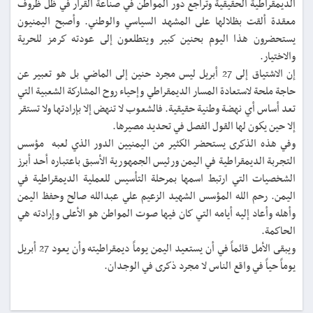
الديمقراطية الحقيقية وتراجع دور المواطن في صناعة القرار في ظل ظروف
معقدة ألقت بظلالها على المشهد السياسي والوطني. وأصبح اليمنيون
يستحضرون هذا اليوم بحنين كبير ويتطلعون إلى عودته كرمز للحرية
والاختيار.
إن الاشتياق إلى 27 أبريل ليس مجرد حنين إلى الماضي بل هو تعبير عن
حاجة ملحة لاستعادة المسار الديمقراطي وإحياء روح المشاركة الشعبية التي
تعد أساس أي نهضة وطنية حقيقية. فالشعوب لا تنهض إلا بإرادتها ولا تستقر
إلا حين يكون لها القول الفصل في تحديد مصيرها.
وفي هذه الذكرى يستحضر الكثير من اليمنيين الدور الذي لعبه مؤسس
التجربة الديمقراطية في اليمن ورئيس الجمهورية الأسبق باعتباره أحد أبرز
الشخصيات التي ارتبط اسمها بمرحلة التأسيس للعملية الديمقراطية في
اليمن. رحم الله المؤسس الشهيد الزعيم علي عبدالله صالح وحفظ اليمن
وأهله وأعاد إليه أيامه التي كان فيها صوت المواطن هو الأعلى وإرادته هي
الحاكمة.
ويبقى الأمل قائماً في أن يستعيد اليمن يوماً ديمقراطيته وأن يعود 27 أبريل
يوماً حياً في واقع الناس لا مجرد ذكرى في الوجدان.