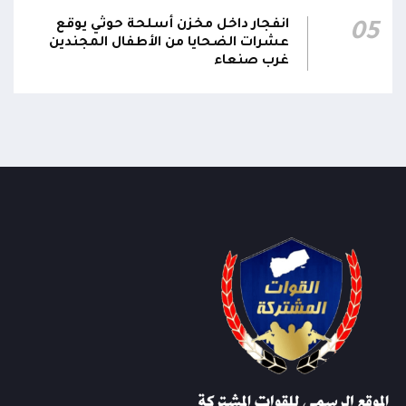
مؤكداً الاستعداد لتقديم التضحيات حتى تحرير البلاد
انفجار داخل مخزن أسلحة حوثي يوقع
05
واستعادة العاصمة صنعاء وإنهاء الانقلاب
عشرات الضحايا من الأطفال المجندين
غرب صنعاء