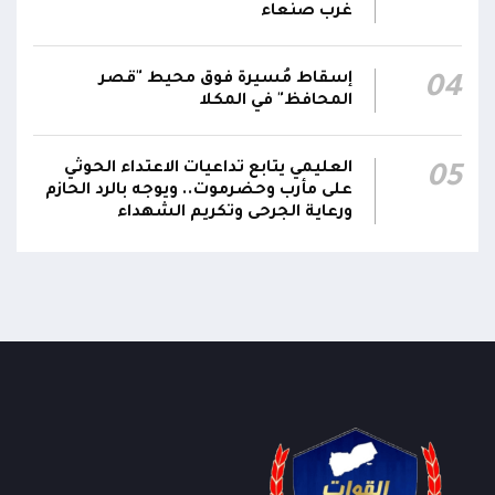
غرب صنعاء
الناطق باسم القوات المسلحة: العملية جسدت
05:46
وحدة المحاور والقيادة والسيطرة للقوات المسلحة
إسقاط مُسيرة فوق محيط "قصر
04
المحافظ" في المكلا
العليمي يتابع تداعيات الاعتداء الحوثي
05
على مأرب وحضرموت.. ويوجه بالرد الحازم
ورعاية الجرحى وتكريم الشهداء