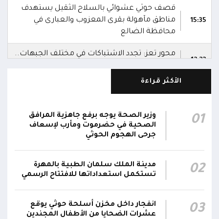
قصف حوثي عشوائي بالسلاح الثقيل يستهدف
مناطق مآهولة بقرى المعزوب والعبارى في
15:35
محافظة الضالع
محور تعز: تجدد الاشتباكات في مختلف الجبهات..
12:22
والجيش يقصف مواقع حوثية ويتصدى للمسيرات
الأكثر قراءة
الناطق باسم القوات المسلحة: نؤكد أن الاعتداء
على أي جبهة أو محور يُعد اعتداءً على جميع
06:06
الجبهات والمحاور التابعة للقوات المسلحة،
وزير الصحة يوجه برفع جاهزية المرافق
01
بمختلف تشكيلاتها ووحداتها ومنتسبيها
الصحية في حضرموت ومأرب لإسعاف
جرحى الهجوم الحوثي
الناطق باسم القوات المسلحة: نؤكد أننا لن نتهاون
في حماية المواطنين وقواتنا ومواقعنا ولن يمر
مدينة الملك سلمان الطبية بالمهرة
02
استهداف وحداتنا دون رد وسنتعامل مع أي اعتداء
06:00
تستكمل استعداداتها للافتتاح الرسمي
جديد بالإجراءات العسكرية اللازمة والحازمة، وفقاً
لتوجيهات القيادة السياسية والعسكرية
ومقتضيات الموقف العملياتي
انفجار داخل مخزن أسلحة حوثي يوقع
03
عشرات الضحايا من الأطفال المجندين