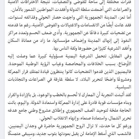
فترات مختلفة إلى ساحة للفوضى والتصفيات، نتيجة الاختراقات الأمنية
والصراعات التي أضعفت سلطة الدولة وأفقدت المواطنين الشعور بالأمان.
أما تعز، المدينة الجمهورية التي واجهت حصار الحوثي وقذائفه لسنوات،
فقد عانت أيضًا من الانقسامات والاغتيالات والفوضى الأمنية، رغم ما قدمته
من تضحيات كبيرة دفاعًا عن الجمهورية. وأدى ضعف الحسم وتعدد مراكز
النفوذ إلى إنهاك المدينة وإضعاف مؤسساتها، ما زاد من معاناة السكان
وأفقد الشرعية كثيرًا من حضورها وثقة الناس بها.
وفي المقابل، تتحمل الشرعية اليمنية مسؤولية كبيرة عما وصلت إليه
الأوضاع، بسبب الخلافات والمحاصصة وغياب الرؤية الوطنية الموحدة.
فاليمنيون الذين قدموا التضحيات كانوا ينتظرون قيادة تمتلك قرار المعركة
ومشروعًا واضحًا لتحرير البلاد، لا سلطة غارقة في الصراعات والتجاذبات
السياسية.
لقد أثبتت التجربة أن المعارك لا تُحسم بالخطب والوعود، بل بالإرادة والقرار
وبناء مؤسسات قوية قادرة على إدارة المعركة واستعادة الدولة. واليوم، باتت
الحاجة ملحّة لتوحيد الصف الجمهوري وإطلاق مشروع وطني جامع هدفه
تحرير الشمال، واستعادة صنعاء، وإنهاء الانقلاب الحوثي.
ورغم كل ما حدث، لا تزال الروح الجمهورية حاضرة في وجدان اليمنيين.
فالشعب الذي أسقط الإمامة لن يقبل بعودتها بثوب جديد، وسيبقى متمسكًا