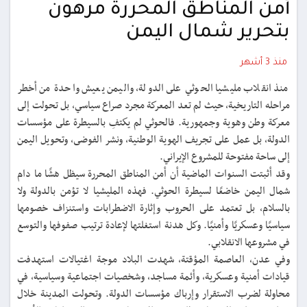
أمن المناطق المحررة مرهون
بتحرير شمال اليمن
منذ 3 أشهر
منذ انقلاب مليشيا الحوثي على الدولة، واليمن يعيش واحدة من أخطر
مراحله التاريخية، حيث لم تعد المعركة مجرد صراع سياسي، بل تحولت إلى
معركة وطن وهوية وجمهورية. فالحوثي لم يكتفِ بالسيطرة على مؤسسات
الدولة، بل عمل على تجريف الهوية الوطنية، ونشر الفوضى، وتحويل اليمن
إلى ساحة مفتوحة للمشروع الإيراني.
وقد أثبتت السنوات الماضية أن أمن المناطق المحررة سيظل هشًا ما دام
شمال اليمن خاضعًا لسيطرة الحوثي. فهذه المليشيا لا تؤمن بالدولة ولا
بالسلام، بل تعتمد على الحروب وإثارة الاضطرابات واستنزاف خصومها
سياسيًا وعسكريًا وأمنيًا. وكل هدنة استغلتها لإعادة ترتيب صفوفها والتوسع
في مشروعها الانقلابي.
وفي عدن، العاصمة المؤقتة، شهدت البلاد موجة اغتيالات استهدفت
قيادات أمنية وعسكرية، وأئمة مساجد، وشخصيات اجتماعية وسياسية، في
محاولة لضرب الاستقرار وإرباك مؤسسات الدولة. وتحولت المدينة خلال