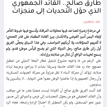
طارق صالح.. القائد الجمهوري
الذي حوّل التحديات إلى منجزات
منذ شهرين
في مرحلةٍ زمنيةٍ تتصاعد فيها محاولات العرقلة، وتُنسج فيها خيوط التآمر
لإبقاء اليمن أسيرَ الفوضى والانكسار، يبرز القادة العظماء على قدر التحدي؛
لا تُثنيهم المعوّقات، ولا تُربكهم العواصف. وفي هذا السياق يتجلّى الفريق
أول ركن طارق صالح، رجل الدولة الذي لم يفسح لليأس موطئ قدم، ولم
يسمح لخيبات الواقع أن تنال من صلابته وإرادته.
على الرغم من ما واجهه مشروع تشغيل مطار المخا الدولي من تعطيلٍ
ممنهج، جاء رد هذا القائد حاسمًا وسريعًا؛ بثبات لا يتراجع، وعزيمة تزداد
صلابة، ليؤكد أن معركة البناء لا تقل ضراوةً عن معركة الجبهات العسكرية،
وأن رجال الجمهورية إذا عاهدوا الوطن مضوا حتى النهاية… لا ينكسرون ولا
يساومون.
لقد أثبت الفريق طارق صالح أن القيادة ليست منصبًا بقدر ما هي موقف،
وأن القائد الحقيقي هو من يحوّل التحديات إلى فرص، والعوائق إلى جسور
عبور نحو المستقبل. ولم يكن التعطيل إلا اختبارًا لإرادةٍ راسخة، فجاء الرد