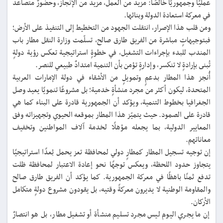
عمليًا وجمهوريًا خالصًا: مزيدٌ من العمل، مزيدٌ من الإنجاز، وحضورٌ متصاعد
في معركة استعادة الدولة وبنائها.
ومن قلب هذا الإصرار، انتقلت الجهود من التخطيط إلى التنفيذ على الأرض؛
فبتوجيهاتٍ مباشرة من الفريق طارق صالح، تسلّمت وزارة النقل مطار باب
المندب للبدء بإجراءات التشغيل، في خطوةٍ استراتيجية تعكس رؤية دولةٍ
تُبنى بإرادةٍ لا تنكسر، وإدارةٍ تؤمن بأن التنمية امتدادٌ طبيعي للنصر.
أُنجز هذا المطار بدعمٍ وتمويلٍ من الأشقاء في دولة الإمارات العربية
المتحدة، ليكون أكثر من مجرد منشأةٍ خدمية؛ بل مشروعًا تنمويًا يعيد وصل
الجغرافيا بخطوط التنمية، ويؤكد أن الجمهورية قادرة على البناء كما هي
قادرة على الصمود. حيث يتميّز هذا المطار بموقعه الحيوي وتجهيزاته وفق
المعايير الدولية، بما يجعله مؤهلًا لخدمة آلاف المواطنين وتخفيف
معاناتهم.
إن توجيه تسجيل المطار كمطارٍ دولي لمحافظة تعز يحمل بُعدًا استراتيجيًا
يتجاوز حدود اللحظة، ويعكس توجهًا نحو إعادة الاعتبار لمحافظة ظلت
تدفع ثمنًا باهظًا في معركة الجمهورية. كما يؤكد أن الفريق طارق صالح
والمقاومة الوطنية لا يديرون معركةً وقتيه، بل يقودون مشروع دولةٍ متكامل
الأركان.
إن ما يجري اليوم ليس مجرد تسليم منشأة أو تشغيل مطار، بل هو انتصارٌ