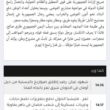
صريح لإرادة الجمهورية على قوى التعطيل والظلام الحوثية، وانتصارٌ راسخ
لفكرة الدولة في مواجهة مشاريع الفوضى. وبينما يحاول أعداء الوطن دفع
البلاد نحو أتون الفوضى والخراب، يمضي رجال الجمهورية في إشعال
مصابيح الأمل؛ طريقًا يتلوه طريق، ومطار يتلوه مطار ومنجزًا يعقبه منجز.
وفي طليعة هذا المشهد المتقدّم، يبرز سيفُ اليمن الجمهوري طارق صالح،
قائدًا لا يعرف الانكسار، ورجلَ دولةٍ يسبق فعله قوله، ويترجم المواقف إلى
منجزات. حضورُه ليس عابرًا في معركة، بل ثابتٌ في مشروع وطن، يؤكد أن
الجمهورية ليست خيارًا مؤقتًا… بل قدرٌ راسخ لا يُهزم.
كما ورد
شهود عيان: رصد إطلاق صواريخ باليستية من جبل
14:36
أومان في الحوبان شرق تعز باتجاه المخا
تعز.. مليشيا الحوثي تدفع بتعزيزات تضم دبابات
وعربات عسكرية إلى شعب مضان في باهر بماوية
14:17