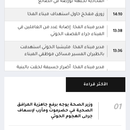
المحاذية لجبهة تورصة في الضالع
زورق مفخخ حاول استهداف ميناء المخا
14:10
مدير ميناء المخا: إصابة عدد من العاملين في
13:38
الميناء جراء القصف الحوثي
مدير ميناء المخا: مليشيا الحوثي استهدفت
13:36
بالطيران المسير مساكن موظفي الميناء
مدير ميناء المخا: أضرار جسيمة لحقت بالبنية
التحتية للميناء جراء الاستهداف الحوثي لمختلف
13:30
قطاعاته
الأكثر قراءة
موجة ثالثة من القصف الحوثي تستهدف ميناء
13:27
المخا
وزير الصحة يوجه برفع جاهزية المرافق
01
الصحية في حضرموت ومأرب لإسعاف
مليشيا الحوثي تواصل استهداف ميناء المخا حتى
جرحى الهجوم الحوثي
13:25
اللحظة