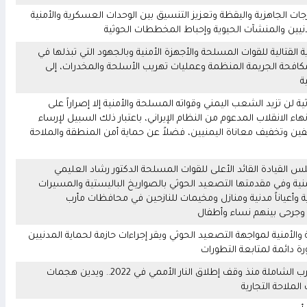
 الجاهزية واليقظة وتعزيز التنسيق بين الوحدات العسكرية والأمنية
المدنيين والمنشآت الحيوية وإحباط المخططات الحوثية
قتالية للقوات المسلحة والأجهزة الأمنية وبالجهود التي تبذلها في
ومكافحة الجريمة المنظمة وعمليات تهريب الأسلحة والمخدرات، إلى
ة
ة لن تزيد الشعب اليمني وقواته المسلحة والأمنية إلا إصراراً على
الانقلاب المدعوم من النظام الإيراني، باعتبار ذلك السبيل لإرساء
ين وتخفيف معاناة اليمنيين، فضلاً عن حماية أمن المنطقة والملاحة
لقيادة القائد الأعلى للقوات المسلحة الدكتور رشاد العليمي
لأمنية وفي مقدمتها التصعيد الحوثي بالصواريخ الباليستية والمسيرات
عياناً مدنية ومنازل ومخيمات للنازحين في محافظات مأرب
رحى بينهم نساء وأطفال
الأمنية لمواجهة التصعيد الحوثي ويقر إجراءات حازمة لحماية المدنيين
رة دائمة لمتابعة التطورات
غروندبرغ يحذر: اليمن أمام أعلى خطر لتجدد الحرب الشاملة منذ وقف إطلاق النار الأممي في 2022.. ويدين هجمات
ملاحة التجارية