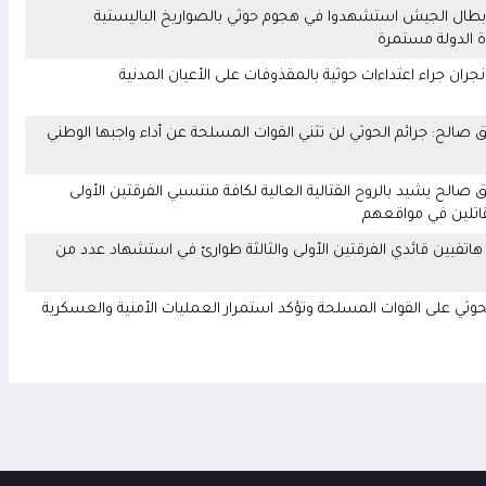
 المشتركة بوزارة الدفاع تنعى 17 من أبطال الجيش استشهدوا في هجوم حوثي بالصواريخ الباليستية
دة الدولة مستمرة
صالح: جرائم الحوثي لن تثني القوات المسلحة عن أداء واجبها الوطني
الح يشيد بالروح القتالية العالية لكافة منتسبي الفرقتين الأولى
قاتلين في مواقعهم
اتفيين قائدي الفرقتين الأولى والثالثة طوارئ في استشهاد عدد من
حوثي على القوات المسلحة وتؤكد استمرار العمليات الأمنية والعسكرية