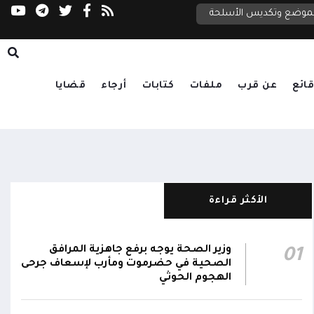
مجلس الأمن: لا رحلات إلى مطارات اليمن دون مو
لتموضع وتكديس الأسلحة
نطقة والملاحة الدولية
ائع
عن قرب
ملفات
كتابات
أرجاء
قضايا
الأكثر قراءة
وزير الصحة يوجه برفع جاهزية المرافق
01
الصحية في حضرموت ومأرب لإسعاف جرحى
الهجوم الحوثي