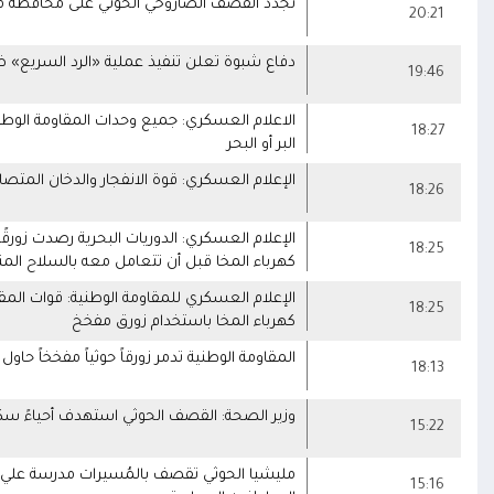
تجدد القصف الصاروخي الحوثي على محافظة م
20:21
دفاع شبوة تعلن تنفيذ عملية «الرد السريع» ض
19:46
الاعلام العسكري: جميع وحدات المقاومة الوطني
18:27
البر أو البحر
الإعلام العسكري: قوة الانفجار والدخان المتصا
18:26
الإعلام العسكري: الدوريات البحرية رصدت زورق
18:25
كهرباء المخا قبل أن تتعامل معه بالسلاح الم
الإعلام العسكري للمقاومة الوطنية: قوات ال
18:25
كهرباء المخا باستخدام زورق مفخخ
المقاومة الوطنية تدمر زورقاً حوثياً مفخخاً ح
18:13
وزير الصحة: القصف الحوثي استهدف أحياءً سكنية 
15:22
مليشيا الحوثي تقصف بالمُسيرات مدرسة علي عنت
15:16