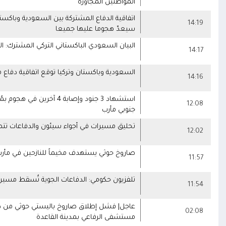
المواطنين المجاورة
اتفاقية الدفاع المشتركة بين السعودية وباكس
14:19
سيعدّ هجوما عليها جميعا
البيان السعودي الباكستاني التركي المشترك: ال
14:17
السعودية وباكستان وتركيا توقع اتفاقية دفاع
14:16
استشهاد 3 جنود وإصابة 
12:08
جنوبي مأرب
تحليق مسيرات في أجواء سيئون والدفاعات تت
12:02
صاروخ حوثي يستهدف مخيماً للنازحين في مأر
11:57
تلفزيون حكومي: الدفاعات الجوية تُسقط مسيرات
11:54
عاجل| فشل إطلاق صاروخ باليستي حوثي من ذي
02:08
مستشفى الرفاعي بمدينة القاعدة