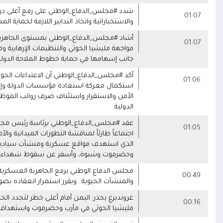
شدد #مجلس_الدفاع_الوطني على رفع أعلى درجات
01:07
والاستخباراتية واتخاذ التدابير اللازمة لحماية 
أشاد #مجلس_الدفاع_الوطني بمستوى الجاهزية ال
01:07
مواجهة مليشيا الحوثي والتنظيمات الإرهابية 
جانب إسهامها في حماية خطوط الملاحة الدولي
أكد #مجلس_الدفاع_الوطني أن الاعتداءات الحوثي
01:06
استكمال معركة استعادة مؤسسات الدولة وإنهاء 
الأمن والاستقرار واستئناف صرف رواتب الموظف
الدولية
عقد #مجلس_الدفاع_الوطني برئاسة رئيس مجلس ا
01:05
اجتماعاً طارئاً لمناقشة التطورات الميدانية وا
الذي استهدف مواقع عسكرية ومنشآت سيادية وأ
وحضرموت وشبوة، وأسفر عن سقوط شهداء وج
مجلس الدفاع الوطني يرفع الجاهزية العسكرية و
00:49
والمنشآت الحيوية.. ويقرر استمرار انعقاده بصو
00:16
مليشيا الحوثي في مأرب وحضرموت واستهداف ال