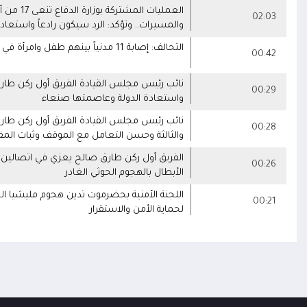
العمليات
02:03
والمسيرات.. وتؤكد: الرد سيكون رادعاً واستعا
التحالف: إصابة 11 مدنياً بينهم طفل وامرأة في نجران جراء اعتداءات حوثية بالمقذوفات على الأعيان المدنية
00:42
نائب رئيس مجلس القيادة الفريق أول ركن طارق 
00:29
واستعادة الدولة وعاصمتها صنعاء
نائب رئيس مجلس القيادة الفريق أول ركن طارق ص
00:28
والثالثة وحسن التعامل مع الموقف وثبات الم
الفريق أول ركن طارق صالح يعزي في اتصالين ه
00:26
الأبطال بالهجوم الحوثي الغادر
اللجنة الأمنية بحضرموت تدين هجوم مليشيا ال
00:21
لحماية الأمن والاستقرار