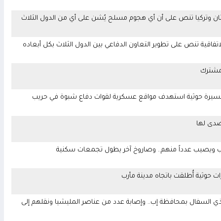
تان وتركيا تنص على أن أي هجوم مسلح يُشن على أي من الدول الثلاث
اتفاقية تنص على تطوير التعاون الدفاعي بين الدول الثلاث بكل أبعاده
 مشترك
4 آخرين في هجوم بمُسيرة حوثية استهدف مواقع عسكرية لقوات دفاع شبوة في حريب
صدى لها
ب ويصيب عدداً منهم.. وصاروخ آخر يطول تجمعات سكنية
 حوثية أُطلقت باتجاه مدينة مأرب
 السفال بمحافظة إب.. وإصابة عدد من عناصر المليشيا ونقلهم إلى