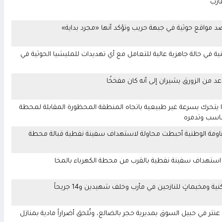
أرب
د مواقع حوثية في جبهة حريب وتؤكد أنها «مجرد بداية»
ة في حالة جاهزية عالية للتعامل مع أي تهديدات للمليشيا الحوثية في
عد من الزورق يشيران إلى أنه كان مفخخًا
ًا يتحرك بسرعة غير طبيعية باتجاه المنطقة المحظورة المقابلة لمحطة
ناسب وتدمره
مقاومة الوطنية أحبطت محاولة لاستهداف سفينة نفطية قبالة محطة
اول استهداف سفينة نفطية بالقرب من محطة الكهرباء بالمخا
ومخيماتٍ للنازحين في مأرب وخلف شهيدين و14 جريحاً
ر في حبيل السوق بمديرية حجر بالضالع، وتُلحق أضراراً مادية بمنازل