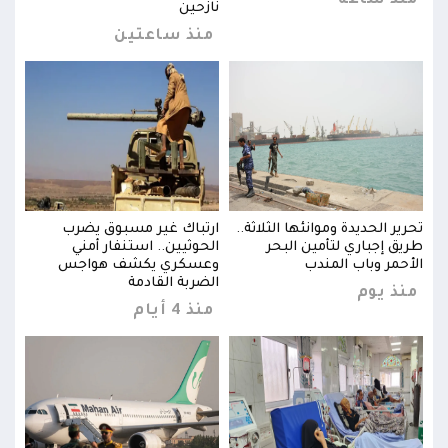
منذ ساعة
من
نازحين
منذ ساعتين
تحرير الحديدة وموانئها الثلاثة..
ارتباك غير مسبوق يضرب
تحرير
طريق إجباري لتأمين البحر
الحوثيين.. استنفار أمني
طريق
الأحمر وباب المندب
وعسكري يكشف هواجس
الأح
الضربة القادمة
منذ يوم
منذ
منذ 4 أيام