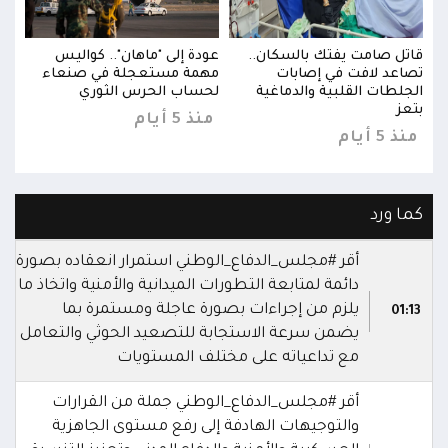
قاتل صامت يفتك بالسكان..
عودة إلى "ماهان".. كواليس
قاتل
تصاعد لافت في إصابات
مهمة مستعجلة في صنعاء
تصاع
الجلطات القلبية والدماغية
لحساب الحرس الثوري
الجل
بتعز
بتعز
منذ 5 أيام
منذ 5 أيام
منذ 5 
كما ورد
أقر #مجلس_الدفاع_الوطني استمرار انعقاده بصورة
دائمة لمتابعة التطورات الميدانية والأمنية واتخاذ ما
يلزم من إجراءات بصورة عاجلة ومستمرة بما
01:13
يضمن سرعة الاستجابة للتصعيد الحوثي والتعامل
مع تداعياته على مختلف المستويات
أقر #مجلس_الدفاع_الوطني جملة من القرارات
والتوجيهات الهادفة إلى رفع مستوى الجاهزية