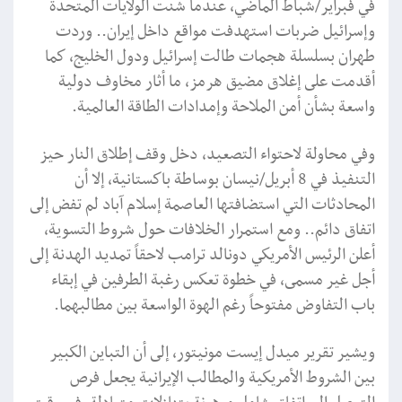
في فبراير/شباط الماضي، عندما شنت الولايات المتحدة
وإسرائيل ضربات استهدفت مواقع داخل إيران.. وردت
طهران بسلسلة هجمات طالت إسرائيل ودول الخليج، كما
أقدمت على إغلاق مضيق هرمز، ما أثار مخاوف دولية
واسعة بشأن أمن الملاحة وإمدادات الطاقة العالمية.
وفي محاولة لاحتواء التصعيد، دخل وقف إطلاق النار حيز
التنفيذ في 8 أبريل/نيسان بوساطة باكستانية، إلا أن
المحادثات التي استضافتها العاصمة إسلام آباد لم تفض إلى
اتفاق دائم.. ومع استمرار الخلافات حول شروط التسوية،
أعلن الرئيس الأمريكي دونالد ترامب لاحقاً تمديد الهدنة إلى
أجل غير مسمى، في خطوة تعكس رغبة الطرفين في إبقاء
باب التفاوض مفتوحاً رغم الهوة الواسعة بين مطالبهما.
ويشير تقرير ميدل إيست مونيتور، إلى أن التباين الكبير
بين الشروط الأمريكية والمطالب الإيرانية يجعل فرص