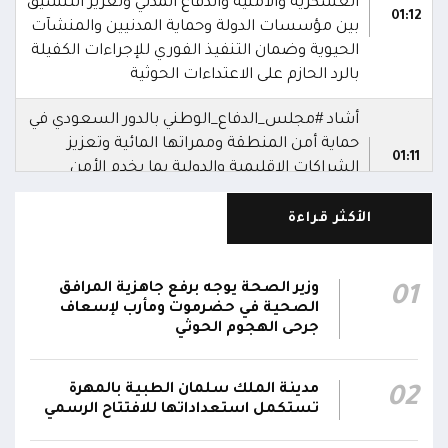
العسكرية والأمنية والدفاع المدني وتعزيز التنسيق
01:12
بين مؤسسات الدولة وحماية المدنيين والمنشآت
الحيوية وضمان التنفيذ الفوري للإجراءات الكفيلة
بالرد الحازم على الاعتداءات الحوثية
أشاد #مجلس_الدفاع_الوطني بالدور السعودي في
حماية أمن المنطقة وممراتها المائية وتعزيز
01:11
الشراكات الإقليمية والدولية بما يخدم الأمن
والاستقرار في المنطقة
الأكثر قراءة
رحب #مجلس_الدفاع_الوطني باتفاقية مكة للدفاع
المشترك بين المملكة العربية السعودية وتركيا
وباكستان، مؤكدا انها خطوة استراتيجية لتعزيز
01:10
وزير الصحة يوجه برفع جاهزية المرافق
01
الأمن الجماعي والاستقرار الإقليمي والتعاون
الصحية في حضرموت ومأرب لإسعاف
جرحى الهجوم الحوثي
الدفاعي
دعا #مجلس_الدفاع_الوطني القوى السياسية
مدينة الملك سلمان الطبية بالمهرة
02
والمكونات الوطنية ووسائل الإعلام إلى تعزيز
تستكمل استعداداتها للافتتاح الرسمي
الاصطفاف الوطني وتوحيد الخطاب خلف
01:09