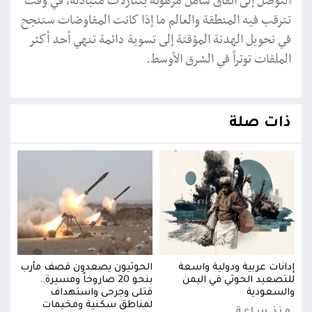
التوصل إلى اتفاق شامل مرهونة بتنازلات متبادلة، في وقت
تترقب فيه المنطقة والعالم ما إذا كانت المفاوضات ستنجح
في تحويل الهدنة المؤقتة إلى تسوية دائمة تنهي أحد أكثر
الملفات توتراً في الشرق الأوسط.
ذات صلة
رب
إدانات عربية ودولية واسعة
الحوثيون يصعدون قصف مأرب
إدان
للتصعيد الحوثي في اليمن
بنحو 20 صاروخاً ومسيرة..
للتص
والسعودية
قتلى وجرحى واستهداف
والس
لمناطق سكنية ومخيمات