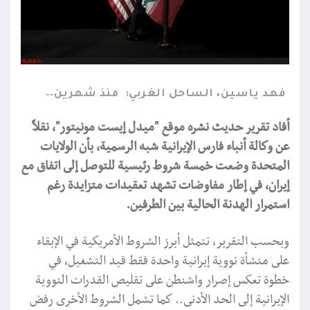
فهد ياسين، الساحل الغربي:
منذ شهرين
أفاد تقرير حديث نشره موقع "ميدل إيست مونيتور"، نقلاً
عن وكالة أنباء فارس الإيرانية شبه الرسمية، بأن الولايات
المتحدة وضعت خمسة شروط رئيسية للتوصل إلى اتفاق مع
إيران، في إطار مفاوضات تشهد تعقيدات متزايدة رغم
استمرار الهدنة الحالية بين الطرفين.
وبحسب التقرير، تتمثل أبرز الشروط الأمريكية في الإبقاء
على منشأة نووية إيرانية واحدة فقط قيد التشغيل، في
خطوة تعكس إصرار واشنطن على تقليص القدرات النووية
الإيرانية إلى الحد الأدنى.. كما تشمل الشروط الأخرى رفض