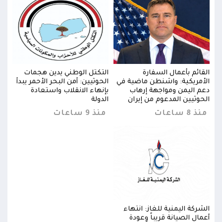
القائم بأعمال السفارة
التكتل الوطني يدين هجمات
القا
دأ
الأمريكية: واشنطن ماضية في
الحوثيين: أمن البحر الأحمر يبدأ
الأم
دعم اليمن ومواجهة إرهاب
بإنهاء الانقلاب واستعادة
دعم 
الحوثيين المدعوم من إيران
الدولة
الحو
منذ 8 ساعات
منذ 9 ساعات
منذ 8 س
الشركة اليمنية للغاز: انتهاء
الشرك
أعمال الصيانة قريباً وعودة
أعمال