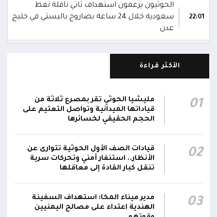
الحوثيون يزعمون استهداف ثاني ناقلة نفط
سعودية خلال 24 ساعة بصاروخ باليستي في خليج
22:01
عدن
الشركة اليمنية للغاز: أعمال الصيانة أوشكت على
الانتهاء وإمدادات الغاز ستعود تدريجياً لتغطية
21:45
الأكثر قراءة
احتياجات كافة المحافظات
رئيس مجلس القيادة يُصدر قراراً بتعيين يحيى
مليشيا الحوثي تقر بمصرع ثلاثة من
01
محمد كزمان وكيلاً لقطاع الأمن الداخلي، وأحمد
قياداتها الميدانية وتواصل التعتيم على
21:18
سعد السقطري وكيلاً لقطاع الأمن الخارجي؛ في
الحجم الحقيقي لخسائرها
الجهاز المركزي لأمن الدولة
قيادات الصف الأول الحوثية تتوارى عن
02
رئيس مجلس القيادة يعين اللواء الركن طيار
الأنظار.. استنفار أمني وتحركات سرية
عبدالعزيز سعيد المحيا قائداً للقوات الجوية والدفاع
تنقل كبار القادة إلى معاقلها
21:13
الجوي.. ويُعين العميد ناشر منصور باجري رئيساً
لأركانها
مدير ميناء المخا: استهداف السفينة
03
الهندية اعتداء على مصالح اليمنيين
قرارات رئاسية بتعيين أحمد سعيد بن بريك وراشد