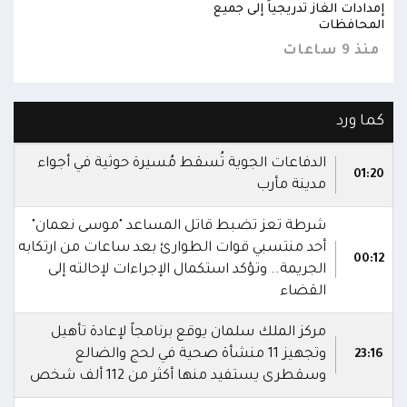
إمدادات الغاز تدريجياً إلى جميع
إمداد
المحافظات
المح
منذ 9 ساعات
منذ 9 س
كما ورد
الدفاعات الجوية تُسقط مُسيرة حوثية في أجواء
01:20
مدينة مأرب
شرطة تعز تضبط قاتل المساعد "موسى نعمان"
أحد منتسبي قوات الطوارئ بعد ساعات من ارتكابه
00:12
الجريمة.. وتؤكد استكمال الإجراءات لإحالته إلى
القضاء
مركز الملك سلمان يوقع برنامجاً لإعادة تأهيل
وتجهيز 11 منشأة صحية في لحج والضالع
23:16
وسقطرى يستفيد منها أكثر من 112 ألف شخص