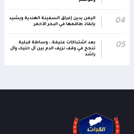
وقوتهم
ناصر الجند مستشارين لرئيس مجلس القيادة
21:10
الرئاسي وترقيتهما إلى رتبة فريق
اليمن يدين إغراق السفينة الهندية ويشيد
04
بإنقاذ طاقمها في البحر الأحمر
بعد اشتباكات عنيفة.. وساطة قبلية
05
تنجح في وقف نزيف الدم بين آل حتيك وآل
راشد