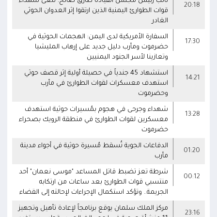
نائب رئيس مجلس القيادة طارق صالح: ننعى شهداء
20:18
قوات الطوارئ اليمنية الذين ارتقوا إثر العدوان الحوثي
الغادر
السفارة الأمريكية لدى اليمن: الهجمات الحوثية في
17:30
حضرموت ومأرب دليل جديد على إرهاب المليشيا
وتعازينا لأسر الجنود اليمنيين
استشهاد 45 جندياً في حصيلة أولية إثر قصف حوثي
14:21
استهدف معسكرات لقوات الطوارئ في مأرب
وحضرموت
شهداء وجرحى في هجوم بمُسيرات حوثية استهدف
13:28
معسكرين لقوات الطوارئ في منطقة الرويك بصحراء
حضرموت
الدفاعات الجوية تُسقط مُسيرة حوثية في أجواء مدينة
01:20
مأرب
شرطة تعز تضبط قاتل المساعد "موسى نعمان" أحد
00:12
منتسبي قوات الطوارئ بعد ساعات من ارتكابه
الجريمة.. وتؤكد استكمال الإجراءات لإحالته إلى القضاء
مركز الملك سلمان يوقع برنامجاً لإعادة تأهيل وتجهيز
23:16