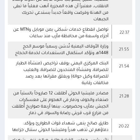
الانقلاب، معتبراً أن هذه المجزرة أنهت فعلياً ما تبقى
من الهدنة وفرضت واقعاً جديداً يستدعي تحريك
الجبهات
تواصل انقطاع خدمات شبكتي يمن موبايل وMTN عن
22:37
أجزاء واسعة من محافظة مأرب منذ ساعات
وزارة الأوقاف اليمنية تُدشن رسمياً موسم الحج
21:55
1448هـ وتؤكد استكمال الاستعدادات لخدمة الحجاج
البنك المركزي اليمني يوقف تراخيص (منشأة الطيار
21:54
للصرافة، ومنشأة المتحدون للصرافة، والعليب
للصرافة وكيل حوالة) ويغلق مقراتها بعد رصد
مخالفات رقابية
مصادر: مليشيا الحوثي أطلقت 12 صاروخاً بالستياً من
21:28
صنعاء والجوف وذمار في الهجوم على معسكرات
الجيش بمأرب وحضرموت، بينها أربعة صواريخ أُطلقت
من مزارع قرب قريتي رصابة والسواد في ذمار
طارق صالح ينعى شهداء قوات الطوارئ ويؤكد:
20:22
دماؤهم لن تذهب هدراً ومليشيا الحوثي ستنال جزاءها