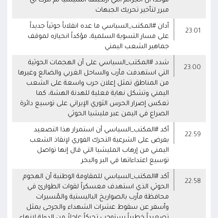
مؤكداً أن الجرائم التي ارتكبتها المليشيا لم تترك أي
مبرر لتأخير تحريك الجبهات
أدان #المكتب_السياسي ما عده انقلاباً حوثياً جديداً
23:01
على مسار التسوية السلمية، مؤكداً انحيازه لموقف
جماهير الشعب اليمني
شدد #المكتب_السياسي على أن الهجمات الحوثية
23:00
التي استهدفت مأرب والساحل الغربي والضالع وغيرها
من المناطق تمثل إعلان حرب واسعة على الشعب
اليمني وتشكل نهاية فعلية للهدنة الهشة، كما
تعكس إصرار الحرس الثوري الإيراني على توسيع دائرة
الصراع في اليمن عبر مليشيا الحوثي
أكد #المكتب_السياسي أن استمرار هذا التصعيد
22:59
يفرض على الشرعية التحرك الفوري لإنقاذ الشعب
اليمني من إرهاب المليشيا التي قال إنها تواصل
توسيع اعتداءاتها في البر والبحر
أكد #المكتب_السياسي للمقاومة الوطنية أن الهجوم
22:58
الحوثي الذي استهدف معسكراً لقوات الطوارئ في
محافظة مأرب بالصواريخ الباليستية والمُسيرات
وأسفر عن سقوط عشرات الشهداء والجرحى يمثل
تصعيداً خطيراً يستوجب تحركاً عاجلاً من الدولة لإنهاء