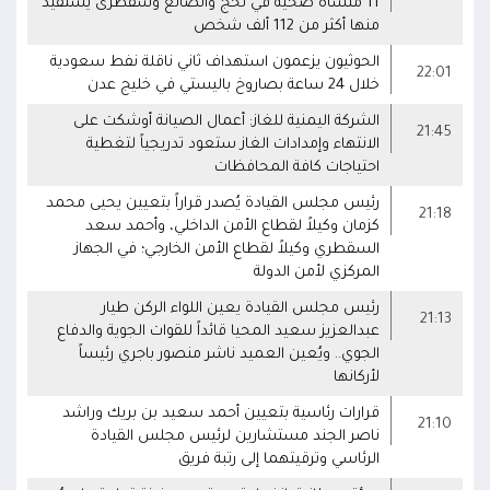
11 منشأة صحية في لحج والضالع وسقطرى يستفيد
منها أكثر من 112 ألف شخص
الحوثيون يزعمون استهداف ثاني ناقلة نفط سعودية
22:01
خلال 24 ساعة بصاروخ باليستي في خليج عدن
الشركة اليمنية للغاز: أعمال الصيانة أوشكت على
21:45
الانتهاء وإمدادات الغاز ستعود تدريجياً لتغطية
احتياجات كافة المحافظات
رئيس مجلس القيادة يُصدر قراراً بتعيين يحيى محمد
21:18
كزمان وكيلاً لقطاع الأمن الداخلي، وأحمد سعد
السقطري وكيلاً لقطاع الأمن الخارجي؛ في الجهاز
المركزي لأمن الدولة
رئيس مجلس القيادة يعين اللواء الركن طيار
21:13
عبدالعزيز سعيد المحيا قائداً للقوات الجوية والدفاع
الجوي.. ويُعين العميد ناشر منصور باجري رئيساً
لأركانها
قرارات رئاسية بتعيين أحمد سعيد بن بريك وراشد
21:10
ناصر الجند مستشارين لرئيس مجلس القيادة
الرئاسي وترقيتهما إلى رتبة فريق