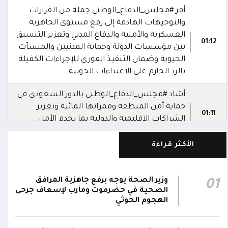
أقر #مجلس_الدفاع_الوطني جملة من القرارات
والتوجيهات الهادفة إلى رفع مستوى الجاهزية
العسكرية والأمنية والدفاع المدني وتعزيز التنسيق
01:12
بين مؤسسات الدولة وحماية المدنيين والمنشآت
الحيوية وضمان التنفيذ الفوري للإجراءات الكفيلة
بالرد الحازم على الاعتداءات الحوثية
أشاد #مجلس_الدفاع_الوطني بالدور السعودي في
حماية أمن المنطقة وممراتها المائية وتعزيز
01:11
الشراكات الإقليمية والدولية بما يخدم الأمن
والاستقرار في المنطقة
الأكثر قراءة
رحب #مجلس_الدفاع_الوطني باتفاقية مكة للدفاع
المشترك بين المملكة العربية السعودية وتركيا
وباكستان، مؤكدا انها خطوة استراتيجية لتعزيز
01:10
وزير الصحة يوجه برفع جاهزية المرافق
01
الأمن الجماعي والاستقرار الإقليمي والتعاون
الصحية في حضرموت ومأرب لإسعاف جرحى
الهجوم الحوثي
الدفاعي
دعا #مجلس_الدفاع_الوطني القوى السياسية