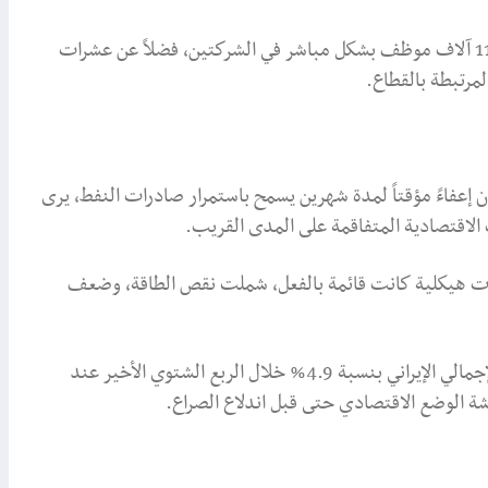
وتتجاوز تداعيات هذا التراجع حدود الإنتاج، إذ يعمل أكثر من 110 آلاف موظف بشكل مباشر في الشركتين، فضلاً عن عشرات
مرتبطة بالقطاع.
لايات المتحدة في 22 يونيو/حزيران 2026 منح إيران إعفاءً مؤقتاً لمدة شهرين يسمح باستمرار صادرات النفط، يرى
 الاقتصادية المتفاقمة على المدى القريب.
الات هيكلية كانت قائمة بالفعل، شملت نقص الطاقة، وضعف
وتشير أحدث التقديرات الاقتصادية إلى انكماش الناتج المحلي الإجمالي الإيراني بنسبة 4.9% خلال الربع الشتوي الأخير عند