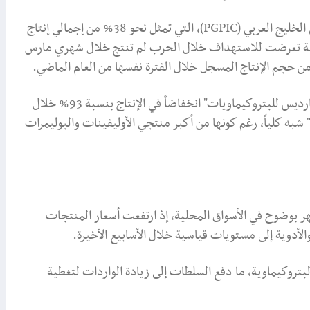
ووفقاً لتقرير رسمي صادر عن شركة صناعات البتروكيماويات في الخليج العربي (PGPIC)، التي تمثل نحو 38% من إجمالي إنتاج
سية تعرضت للاستهداف خلال الحرب لم تنتج خلال شهري مارس
وامتدت الأزمة إلى شركات عملاقة أخرى، حيث سجلت شركة "بارديس للبتروكيماويات" انخفاضاً في الإنتاج بنسبة 93% خلال
به كلياً، رغم كونها من أكبر منتجي الأوليفينات والبوليمرات
 بوضوح في الأسواق المحلية، إذ ارتفعت أسعار المنتجات
الأدوية إلى مستويات قياسية خلال الأسابيع الأخيرة.
تروكيماوية، ما دفع السلطات إلى زيادة الواردات لتغطية