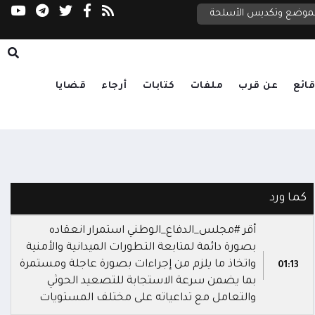
مجلس الأمن: لا رحلات إلى مطارات اليمن دون مو
نطقة والملاحة الدولية
لتموضع وتكديس الأسلحة
ائع
عن قرب
ملفات
كتابات
أرجاء
قضايا
كما ورد
أقر #مجلس_الدفاع_الوطني استمرار انعقاده
بصورة دائمة لمتابعة التطورات الميدانية والأمنية
واتخاذ ما يلزم من إجراءات بصورة عاجلة ومستمرة
01:13
بما يضمن سرعة الاستجابة للتصعيد الحوثي
والتعامل مع تداعياته على مختلف المستويات