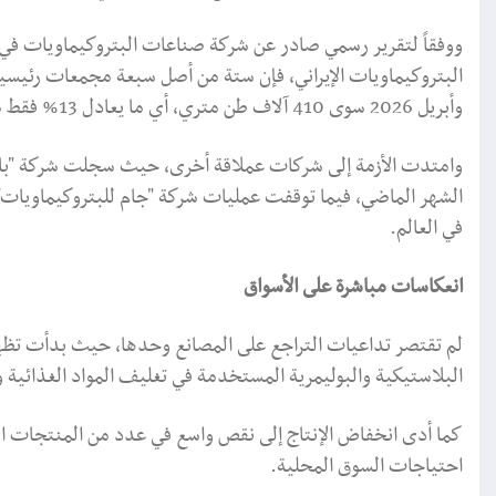
البتروكيماويات الإيراني، فإن ستة من أصل سبعة مجمعات رئي
وأبريل 2026 سوى 410 آلاف طن متري، أي ما يعادل 13% فقط من حجم الإنتاج المسجل خلال الفترة نفسها من العام الماضي.
الشهر الماضي، فيما توقفت عمليات شركة "جام للبتروكيماويات" ش
في العالم.
انعكاسات مباشرة على الأسواق
لم تقتصر تداعيات التراجع على المصانع وحدها، حيث بدأت تظهر
البلاستيكية والبوليمرية المستخدمة في تغليف المواد الغذائية و
كما أدى انخفاض الإنتاج إلى نقص واسع في عدد من المنتجات الب
احتياجات السوق المحلية.