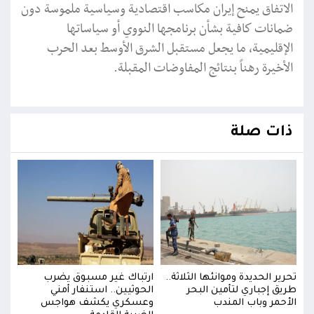
الاتفاق يمنح إيران مكاسب اقتصادية وسياسية ملموسة دون
ضمانات كافية بشأن برنامجها النووي أو سياساتها
الإقليمية، ما يجعل مستقبل الشرق الأوسط بعد الحرب
الأخيرة رهناً بنتائج المفاوضات المقبلة.
ذات صلة
تحرير الحديدة وموانئها الثلاثة..
ارتباك غير مسبوق يضرب
تحرير
طريق إجباري لتأمين البحر
الحوثيين.. استنفار أمني
طريق
الأحمر وباب المندب
وعسكري يكشف هواجس
الأح