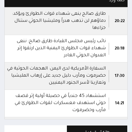
كما ورد
طارق صالح ينعى شهداء قوات الطوارئ ويؤكد:
دماؤهم لن تذهب هدراً ومليشيا الحوثي ستنال
20:22
جزاءها
نائب رئيس مجلس القيادة طارق صالح: ننعى
شهداء قوات الطوارئ اليمنية الذين ارتقوا إثر
20:18
العدوان الحوثي الغادر
السفارة الأمريكية لدى اليمن: الهجمات الحوثية في
حضرموت ومأرب دليل جديد على إرهاب المليشيا
17:30
وتعازينا لأسر الجنود اليمنيين
استشهاد 45 جندياً في حصيلة أولية إثر قصف
حوثي استهدف معسكرات لقوات الطوارئ في
14:21
مأرب وحضرموت
شهداء وجرحى في هجوم بمُسيرات حوثية استهدف
معسكرين لقوات الطوارئ في منطقة الرويك
13:28