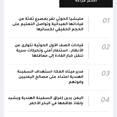
الأكثر قراءة
بصحراء حضرموت
الدفاعات الجوية تُسقط مُسيرة حوثية في أجواء
مليشيا الحوثي تقر بمصرع ثلاثة من
01
01:20
مدينة مأرب
قياداتها الميدانية وتواصل التعتيم على
الحجم الحقيقي لخسائرها
شرطة تعز تضبط قاتل المساعد "موسى نعمان"
أحد منتسبي قوات الطوارئ بعد ساعات من ارتكابه
00:12
قيادات الصف الأول الحوثية تتوارى عن
02
الجريمة.. وتؤكد استكمال الإجراءات لإحالته إلى
الأنظار.. استنفار أمني وتحركات سرية
القضاء
تنقل كبار القادة إلى معاقلها
مركز الملك سلمان يوقع برنامجاً لإعادة تأهيل
وتجهيز 11 منشأة صحية في لحج والضالع
23:16
مدير ميناء المخا: استهداف السفينة
03
الهندية اعتداء على مصالح اليمنيين
وسقطرى يستفيد منها أكثر من 112 ألف شخص
وقوتهم
اليمن يدين إغراق السفينة الهندية ويشيد
04
بإنقاذ طاقمها في البحر الأحمر