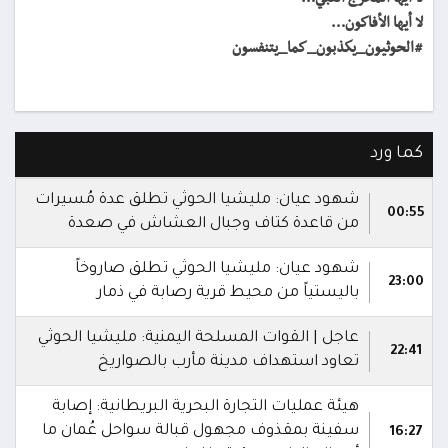
لا أيها الأفاكون…
#الحوثيون_يكذبون_كما_يتنفسون
كما ورد
شهود عيان: مليشيا الحوثي تطلق عدة مُسيرات
00:55
من قاعدة كتاف وجبال العشاش في صعدة
شهود عيان: مليشيا الحوثي تطلق صاروخاً
23:00
باليستياً من محيط قرية رصابة في ذمار
عاجل | القوات المسلحة اليمنية: مليشيا الحوثي
22:41
تعاود استهداف مدينة مأرب بالصواريخ
هيئة عمليات التجارة البحرية البريطانية: إصابة
سفينة بمقذوف مجهول قبالة سواحل عُمان ما
16:27