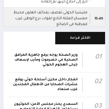
أدى إلى اندلاع حريق تم إخماده
مليشيا الحوثي تقصف بقذائف الهاون محيط
معسكر العللة التابع لقوات درع الوطن غرب
15:40
قعطبة في الضالع
مليشيا الحوثي تقصف أحياء سكنية غرب قعطبة
الأكثر قراءة
15:37
في الضالع
قصف حوثي عشوائي بالسلاح الثقيل يستهدف
وزير الصحة يوجه برفع جاهزية المرافق
01
مناطق مآهولة بقرى المعزوب والعبارى في
15:35
الصحية في حضرموت ومأرب لإسعاف
محافظة الضالع
جرحى الهجوم الحوثي
محور تعز: تجدد الاشتباكات في مختلف الجبهات..
12:22
انفجار داخل مخزن أسلحة حوثي يوقع
02
والجيش يقصف مواقع حوثية ويتصدى للمسيرات
عشرات الضحايا من الأطفال المجندين
غرب صنعاء
السعدي يحذر مجلس الأمن: الحوثيون
03