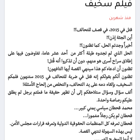
فيلم سخيف
منذ شهرين
قتل في 2015، في قصف للتحالف؟!
أين الجثة إذن؟!
أخيراً وجدتم الحل، كما تظنون؟!
الحل الذي لم تجدوه طيلة أكثر من أحد عشر عاما، تفاوضون فيها على
إطلاق سراح أسرى هو منهم، دون أن تذكروا أنه قُتل!
تظنون أن ادعاءكم هذا سينهي القصة أيها التافهون!
تظنون أنكم بقولكم إنه قتل في ضربة للتحالف في 2015 ستنهون فلمكم
السخيف، بإلقاء دمه على يد التحالف، والتخلص من إلحاح الأسئلة!
ألف سؤال وسؤال ستلاحقكم إلى أن تظهر حقيقة ما فعلتم برجل لم يطلق
عليكم رصاصة واحدة.
محمد قحطان سياسي يمني كبير…
قحطان لم يكن رجلاً مغمورا…
قحطان تعرفه كل المنظمات الحقوقية الدولية وتعرفه قرارات مجلس الأمن.
ليس بهذه السهولة تنتهي القصة.
لا أيها المخرج الغبي…