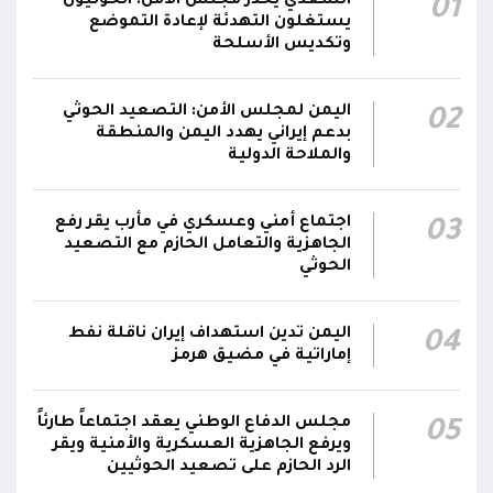
السعدي يحذر مجلس الأمن: الحوثيون
01
العدو وإفشال تحقيق أهدافه العسكرية
يستغلون التهدئة لإعادة التموضع
وتكديس الأسلحة
الإعلام العسكري للمقاومة الوطنية: هجمات
الحوثي فشلت في تحقيق أهدافها العسكرية، ولا
01:01
اليمن لمجلس الأمن: التصعيد الحوثي
02
محاولات عدائية أخرى هذه الليلة
بدعم إيراني يهدد اليمن والمنطقة
والملاحة الدولية
اجتماع أمني وعسكري في مأرب يقر رفع
03
الجاهزية والتعامل الحازم مع التصعيد
الحوثي
اليمن تدين استهداف إيران ناقلة نفط
04
إماراتية في مضيق هرمز
مجلس الدفاع الوطني يعقد اجتماعاً طارئاً
05
ويرفع الجاهزية العسكرية والأمنية ويقر
الرد الحازم على تصعيد الحوثيين