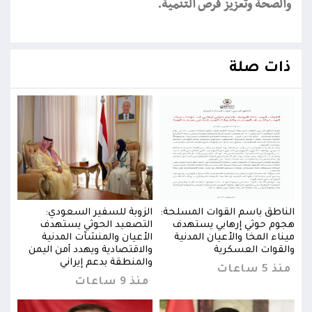
والصحة وتعزيز فرص التنمية.
ذات صلة
الناطق باسم القوات المسلحة:
الزوبة للسفير السعودي:
النا
هجوم حوثي إرهابي يستهدف
التصعيد الحوثي يستهدف
هجوم
ميناء المخا والأعيان المدنية
الأعيان والمنشآت المدنية
ميناء
ن
والقوات العسكرية
والاقتصادية ويهدد أمن اليمن
والق
والمنطقة بدعم إيراني
منذ 5 ساعات
منذ 5 س
منذ 9 ساعات