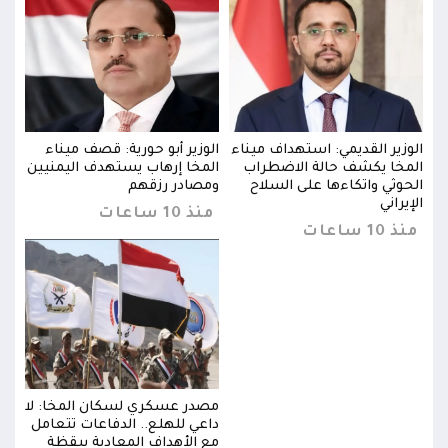
الوزير القديمي: استهداف ميناء
الوزير أبو حورية: قصف ميناء
الوز
يين
المخا يكشف حالة الاضطراب
المخا إرهاب يستهدف اليمنيين
المخ
الحوثي واتكاءها على السلاح
ومصادر رزقهم
الحو
الإيراني
الإير
منذ 10 ساعات
منذ 10 ساعات
منذ 10 س
 لا
مصدر عسكري لسكان المخا: لا
مل
داعي للهلع.. الدفاعات تتعامل
مع الأهداف المعادية بيقظة