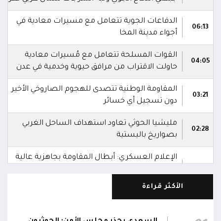
الدفاعات الجوية تتعامل مع مسيرات معادية في
06:13
أجواء مدينة المخا
القوات المسلحة تتعامل مع مُسيرات معادية
04:05
حاولت الاقتراب من مرافق حيوية وخدمية في عدن
المقاومة الوطنية تتصدى للهجوم الصاروخي الأخير
03:21
دون تسجيل أي خسائر
مليشيا الحوثي تعاود استهداف الساحل الغربي
02:28
بصواريخ باليستية
الإعلام العسكري: أبطال المقاومة بجاهزية عالية
للتعامل مع أي أعمال عدائية أو حماقات جديدة
01:08
يقترفها العدو الحوثي الإيراني
الأكثر قراءة
الإعلام العسكري: أبطال المقاومة الوطنية
بمعنويات عالية بعد التصدي البطولي لهجمات
01:04