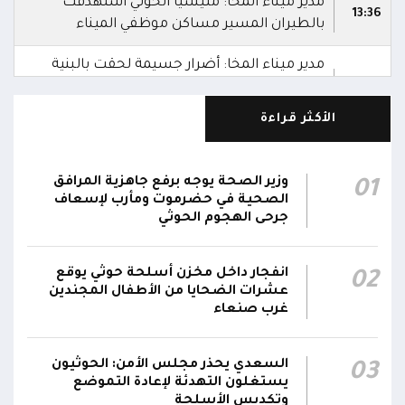
مدير ميناء المخا: مليشيا الحوثي استهدفت
13:36
بالطيران المسير مساكن موظفي الميناء
مدير ميناء المخا: أضرار جسيمة لحقت بالبنية
التحتية للميناء جراء الاستهداف الحوثي لمختلف
13:30
قطاعاته
الأكثر قراءة
موجة ثالثة من القصف الحوثي تستهدف ميناء
13:27
المخا
وزير الصحة يوجه برفع جاهزية المرافق
01
الصحية في حضرموت ومأرب لإسعاف
مليشيا الحوثي تواصل استهداف ميناء المخا حتى
جرحى الهجوم الحوثي
13:25
اللحظة
انفجار داخل مخزن أسلحة حوثي يوقع
02
عشرات الضحايا من الأطفال المجندين
غرب صنعاء
السعدي يحذر مجلس الأمن: الحوثيون
03
يستغلون التهدئة لإعادة التموضع
وتكديس الأسلحة