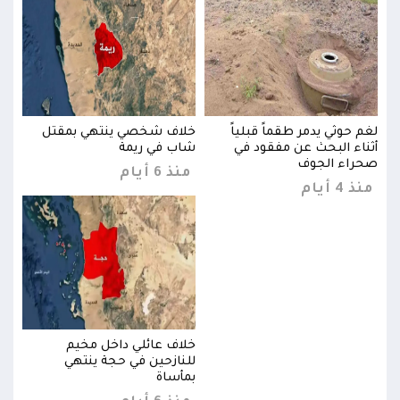
لغم حوثي يدمر طقماً قبلياً
خلاف شخصي ينتهي بمقتل
لغم 
أثناء البحث عن مفقود في
شاب في ريمة
أثنا
صحراء الجوف
صحرا
منذ 6 أيام
منذ 4 أيام
منذ 4 
خلاف عائلي داخل مخيم
للنازحين في حجة ينتهي
بمأساة