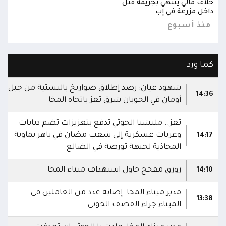
خلاف مالي ينتهي بجريمة قتل
خلاف
داخل مزرعة في إب
داخل
منذ أسبوع
من
كما ورد
شهود عيان: رصد إطلاق صواريخ باليستية من جبل
14:36
أومان في الحوبان شرق تعز باتجاه المخا
تعز.. مليشيا الحوثي تدفع بتعزيزات تضم دبابات
وعربات عسكرية إلى شعب مضان في باهر بماوية
14:17
المحاذية لجبهة تورصة في الضالع
زورق مفخخ حاول استهداف ميناء المخا
14:10
مدير ميناء المخا: إصابة عدد من العاملين في
13:38
الميناء جراء القصف الحوثي