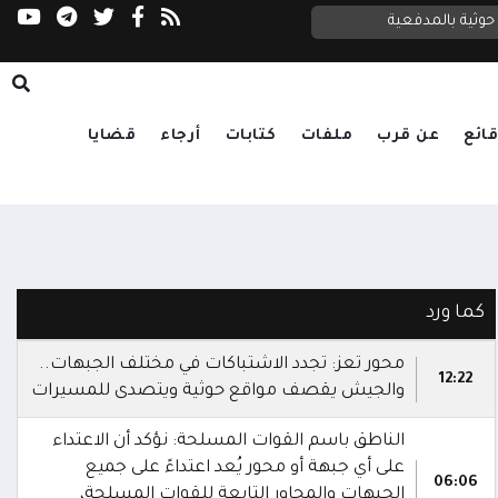
وثية بالمدفعية
ائع
عن قرب
ملفات
كتابات
أرجاء
قضايا
كما ورد
محور تعز: تجدد الاشتباكات في مختلف الجبهات..
12:22
والجيش يقصف مواقع حوثية ويتصدى للمسيرات
الناطق باسم القوات المسلحة: نؤكد أن الاعتداء
على أي جبهة أو محور يُعد اعتداءً على جميع
06:06
الجبهات والمحاور التابعة للقوات المسلحة،