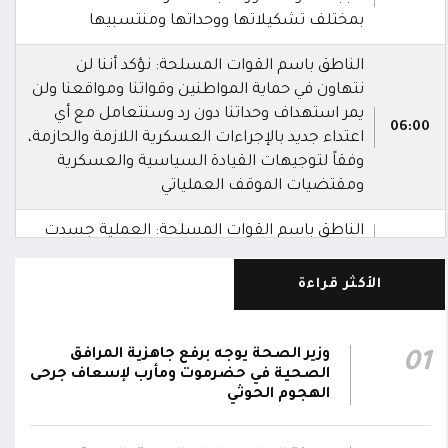
بمختلف تشكيلاتها ووحداتها ومنتسبيها
الناطق باسم القوات المسلحة: نؤكد أننا لن
نتهاون في حماية المواطنين وقواتنا ومواقعنا ولن
يمر استهداف وحداتنا دون رد وسنتعامل مع أي
06:00
اعتداء جديد بالإجراءات العسكرية اللازمة والحازمة،
وفقاً لتوجيهات القيادة السياسية والعسكرية
ومقتضيات الموقف العملياتي
الناطق باسم القوات المسلحة: العملية جسدت
05:46
وحدة المحاور والقيادة والسيطرة للقوات المسلحة
الأكثر قراءة
الناطق باسم القوات المسلحة: سنرد دون تهاون
05:35
حال استمرت اعتداءات الحوثيين الغادرة
وزير الصحة يوجه برفع جاهزية المرافق
01
الناطق باسم القوات المسلحة: نفذنا عملاً
الصحية في حضرموت ومأرب لإسعاف جرحى
05:34
عسكرياً ضد العناصر الحوثية الإرهابية وعتادها
الهجوم الحوثي
المقاومة الوطنية تصد هجوماً حوثياً في جبهتي