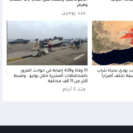
وهرمز
الرد
منذ يومين
منذ 15 
عب يودي بحياة شاب
51 وفاة و428 إصابة في حوادث المرور
إردو
فة تخلف أضراراً
بالمحافظات المحررة خلال يوليو.. وضبط
الحو
أكثر من 11 ألف مخالفة
لحما
منذ 5 أيام
منذ 4 