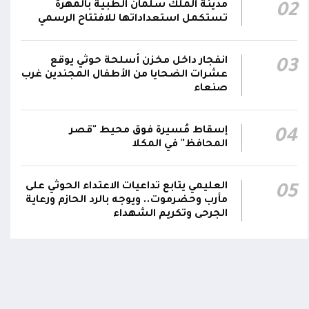
04:17
مدينة الملك سلمان الطبية بالمهرة
02
الحيمة بالتحيتا وحيس جنوب الحديدة
تستكمل استعداداتها للافتتاح الرسمي
أقر #مجلس_الدفاع_الوطني استمرار انعقاده
بصورة دائمة لمتابعة التطورات الميدانية والأمنية
انفجار داخل مخزن أسلحة حوثي يوقع
03
واتخاذ ما يلزم من إجراءات بصورة عاجلة ومستمرة
01:13
عشرات الضحايا من الأطفال المجندين غرب
صنعاء
بما يضمن سرعة الاستجابة للتصعيد الحوثي
والتعامل مع تداعياته على مختلف المستويات
إسقاط مُسيرة فوق محيط "قصر
04
المحافظ" في المكلا
العليمي يتابع تداعيات الاعتداء الحوثي على
05
مأرب وحضرموت.. ويوجه بالرد الحازم ورعاية
الجرحى وتكريم الشهداء
قية مكة للدفاع المشترك.. السعودية
الشهري: التحالف البحري خطو
يا وباكستان تؤسس شراكة لتعزيز
استراتيجية لحماية الملاحة الدو