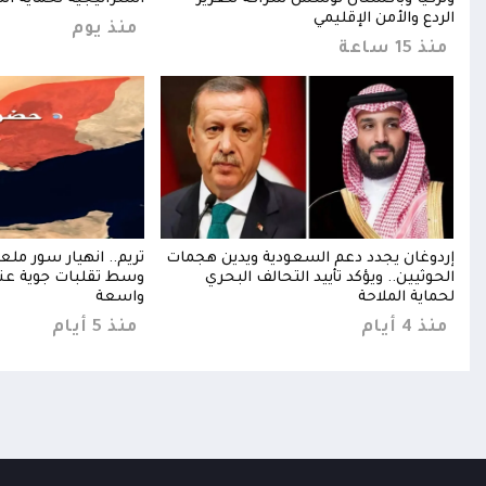
الردع والأمن الإقليمي
منذ يوم
منذ 15 ساعة
إردوغان يجدد دعم السعودية ويدين هجمات
تريم.. انهيار سور مل
ط
الحوثيين.. ويؤكد تأييد التحالف البحري
وسط تقلبات جوية عني
لحماية الملاحة
واسعة
منذ 4 أيام
منذ 5 أيام