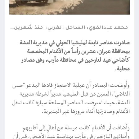
محمد عبدالقوي، الساحل الغربي:
منذ شهرين
صادرت عناصر تابعة لمليشيا الحوثي في مديرية العشة
بمحافظة عمران، عشرين رأساً من الأغنام المخصصة
كأضاحي عيد لنازحين في محافظة مأرب، وفق مصادر
محلية.
وأوضحت المصادر أن عملية الاحتجاز قادها المدعو "حسن
القاضي"، المعين من قبل المليشيا مديراً لشرطة مديرية
العشة، حيث اعترضت العناصر المسلحة سيارة كانت تنقل
الأغنام وصادرتها أثناء مرورها عبر المديرية.
وأضافت أن الأغنام كانت مرسلة من أهالٍ إلى أقاربهم
وأبنائهم النازحين في مأرب بمناسبة عيد الأضحى، قبل أن