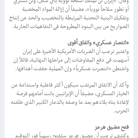
وقال: «إيران لن تمتلك أسلحة نووية بأي شكل، ولن تشتري
أو تطور سلاحاً نووياً»، مضيفاً أن إزالة المواد المخصبة
وتفكيك البنية التحتية المرتبطة بالتخصيب والحد من إنتاج
الصواريخ من بين البنود المطروحة في التفاهمات الجارية.
«انتصار عسكري» واتفاق أقوى
واعتبر ترمب أن الضربات الأمريكية الأخيرة على إيران
أسهمت في دفع المفاوضات إلى مراحلها النهائية، قائلاً إن
واشنطن «انتصرت عسكرياً» وإن العملية حققت أهدافها.
وأكد أن الاتفاق المرتقب سيكون أكثر فاعلية واستدامة من
الخيار العسكري، مضيفاً أن الإيرانيين باتت أمامهم فرصة
لإعادة بناء بلادهم بعد ما وصفه بالدمار الكبير الذي خلفته
الحرب.
فتح مضيق هرمز
وكشف ترمب أن مضيق هرمز سيُفتح رسمياً فور التوقيع