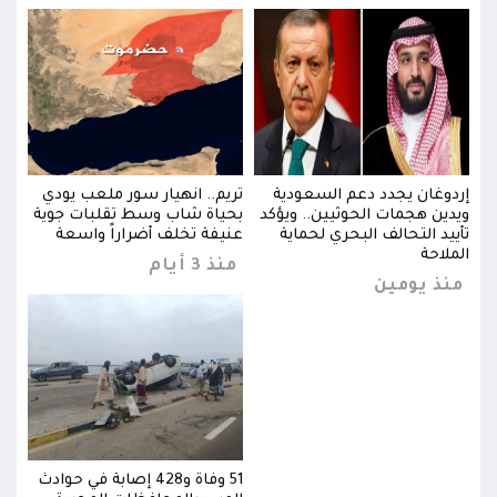
ي
إردوغان يجدد دعم السعودية
تريم.. انهيار سور ملعب يودي
إردو
ية
ويدين هجمات الحوثيين.. ويؤكد
بحياة شاب وسط تقلبات جوية
ويدي
تأييد التحالف البحري لحماية
عنيفة تخلف أضراراً واسعة
تأيي
الملاحة
المل
منذ 3 أيام
منذ يومين
منذ
وادث
51 وفاة و428 إصابة في حوادث