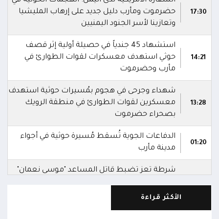
السفارة الأمريكية لدى اليمن: الهجمات الحوثية في
حضرموت ومأرب دليل جديد على إرهاب المليشيا
17:30
وتعازينا لأسر الجنود اليمنيين
استشهاد 45 جندياً في حصيلة أولية إثر قصف
حوثي استهدف معسكرات لقوات الطوارئ في
14:21
مأرب وحضرموت
شهداء وجرحى في هجوم بمُسيرات حوثية استهدف
معسكرين لقوات الطوارئ في منطقة الرويك
13:28
بصحراء حضرموت
الدفاعات الجوية تُسقط مُسيرة حوثية في أجواء
01:20
مدينة مأرب
شرطة تعز تضبط قاتل المساعد "موسى نعمان"
أحد منتسبي قوات الطوارئ بعد ساعات من ارتكابه
00:12
الجريمة.. وتؤكد استكمال الإجراءات لإحالته إلى
الأكثر قراءة
القضاء