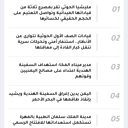
مركز الملك سلمان يوقع برنامجاً لإعادة تأهيل
مليشيا الحوثي تقر بمصرع ثلاثة من
01
وتجهيز 11 منشأة صحية في لحج والضالع
23:16
قياداتها الميدانية وتواصل التعتيم على
وسقطرى يستفيد منها أكثر من 112 ألف شخص
الحجم الحقيقي لخسائرها
الحوثيون يزعمون استهداف ثاني ناقلة نفط
قيادات الصف الأول الحوثية تتوارى عن
02
سعودية خلال 24 ساعة بصاروخ باليستي في خليج
22:01
الأنظار.. استنفار أمني وتحركات سرية
عدن
تنقل كبار القادة إلى معاقلها
الشركة اليمنية للغاز: أعمال الصيانة أوشكت على
الانتهاء وإمدادات الغاز ستعود تدريجياً لتغطية
21:45
مدير ميناء المخا: استهداف السفينة
03
الهندية اعتداء على مصالح اليمنيين
احتياجات كافة المحافظات
وقوتهم
اليمن يدين إغراق السفينة الهندية ويشيد
04
بإنقاذ طاقمها في البحر الأحمر
مدينة الملك سلمان الطبية بالمهرة
05
تستكمل استعداداتها للافتتاح الرسمي