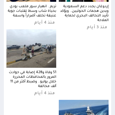
ي
إردوغان يجدد دعم السعودية
تريم.. انهيار سور ملعب يودي
إردو
ية
ويدين هجمات الحوثيين.. ويؤكد
بحياة شاب وسط تقلبات جوية
ويدي
تأييد التحالف البحري لحماية
عنيفة تخلف أضراراً واسعة
تأيي
الملاحة
المل
منذ 4 أيام
منذ 3 أيام
منذ 3 
وادث
51 وفاة و428 إصابة في حوادث
المرور بالمحافظات المحررة
خلال يوليو.. وضبط أكثر من 11
خلال يوليو.. وضبط أكثر من 11
ألف مخالفة
منذ 4 أيام