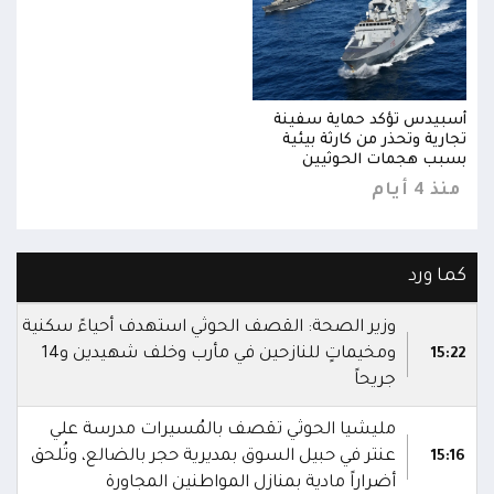
أسبيدس تؤكد حماية سفينة
أسبي
تجارية وتحذر من كارثة بيئية
تجاري
بسبب هجمات الحوثيين
بسبب
منذ 4 أيام
منذ 4 
كما ورد
وزير الصحة: القصف الحوثي استهدف أحياءً سكنية
ومخيماتٍ للنازحين في مأرب وخلف شهيدين و14
15:22
جريحاً
مليشيا الحوثي تقصف بالمُسيرات مدرسة علي
عنتر في حبيل السوق بمديرية حجر بالضالع، وتُلحق
15:16
أضراراً مادية بمنازل المواطنين المجاورة