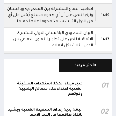
اتفاقية الدفاع المشتركة بين السعودية وباكستان
وتركيا تنص على أن أي هجوم مسلح يُشن على أي
14:19
من الدول الثلاث سيعدّ هجوما عليها جميعا
البيان السعودي الباكستاني التركي المشترك:
الاتفاقية تنص على تطوير التعاون الدفاعي بين
14:17
الدول الثلاث بكل أبعاده
السعودية وباكستان وتركيا توقع اتفاقية دفاع
14:16
مشترك
الأكثر قراءة
استشهاد 3 جنود وإصابة 4 آخرين في هجوم
بمُسيرة حوثية استهدف مواقع عسكرية لقوات
12:08
مدير ميناء المخا: استهداف السفينة
01
دفاع شبوة في حريب جنوبي مأرب
الهندية اعتداء على مصالح اليمنيين
وقوتهم
تحليق مسيرات في أجواء سيئون والدفاعات
12:02
تتصدى لها
اليمن يدين إغراق السفينة الهندية ويشيد
02
بإنقاذ طاقمها في البحر الأحمر