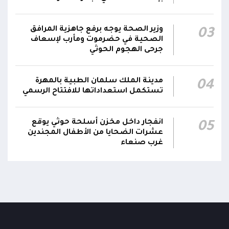
صاروخ حوثي يستهدف مخيماً للنازحين في مأرب
ويصيب عدداً منهم.. وصاروخ آخر يطول تجمعات
11:57
سكنية
وزير الصحة يوجه برفع جاهزية المرافق
03
الصحية في حضرموت ومأرب لإسعاف
جرحى الهجوم الحوثي
مدينة الملك سلمان الطبية بالمهرة
04
تستكمل استعداداتها للافتتاح الرسمي
انفجار داخل مخزن أسلحة حوثي يوقع
05
عشرات الضحايا من الأطفال المجندين
غرب صنعاء