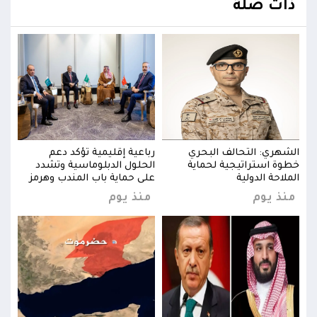
ذات صلة
الشهري: التحالف البحري
رباعية إقليمية تؤكد دعم
الشه
خطوة استراتيجية لحماية
الحلول الدبلوماسية وتشدد
خطوة
ز
الملاحة الدولية
على حماية باب المندب وهرمز
الملا
منذ يوم
منذ يوم
منذ