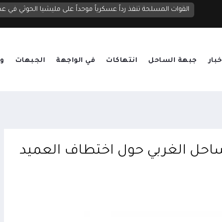
السعدي يحذر مجلس الأمن: الحوثيون يستغلون التهدئة لإعادة 
القوات المسلحة تنفذ رداً عسكرياً موحداً على مليشيا الحوثي في عد
خبار
جبهة الساحل
انتهاكات
في الواجهة
الجبهات
وق
لساحل الغربي حول اختطاف العميد