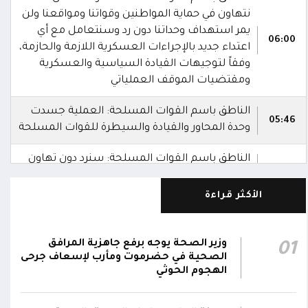
نتهاون في حماية المواطنين وقواتنا ومواقعنا ولن
يمر استهداف وحداتنا دون رد وسنتعامل مع أي
06:00
اعتداء جديد بالإجراءات العسكرية اللازمة والحازمة،
وفقاً لتوجيهات القيادة السياسية والعسكرية
ومقتضيات الموقف العملياتي
الناطق باسم القوات المسلحة: العملية جسدت
05:46
وحدة المحاور والقيادة والسيطرة للقوات المسلحة
الناطق باسم القوات المسلحة: سنرد دون تهاون
05:35
حال استمرت اعتداءات الحوثيين الغادرة
الأكثر قراءة
الناطق باسم القوات المسلحة: نفذنا عملاً
05:34
عسكرياً ضد العناصر الحوثية الإرهابية وعتادها
وزير الصحة يوجه برفع جاهزية المرافق
01
المقاومة الوطنية تصد هجوماً حوثياً في جبهتي
الصحية في حضرموت ومأرب لإسعاف جرحى
04:17
الحيمة بالتحيتا وحيس جنوب الحديدة
الهجوم الحوثي
أقر #مجلس_الدفاع_الوطني استمرار انعقاده