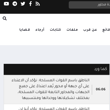
اليمن لمجلس الأمن: التصعيد الحوثي بدعم إيراني
التموضع وتكديس الأسلحة
ة محاور
ائع
عن قرب
ملفات
كتابات
أرجاء
قضايا
كما ورد
الناطق باسم القوات المسلحة: نؤكد أن الاعتداء
على أي جبهة أو محور يُعد اعتداءً على جميع
06:06
الجبهات والمحاور التابعة للقوات المسلحة،
بمختلف تشكيلاتها ووحداتها ومنتسبيها
الناطق باسم القوات المسلحة: نؤكد أننا لن