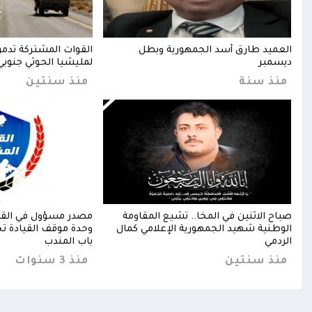
ضور
العميد طارق أسد الجمهورية وبطل
القوات المشتركة تدمر 
ديسمبر
لمليشيا الحوثي جنوبي
منذ سنة
منذ سنتين
د
صباح الاثنين في المخا.. تشيع المقاومة
مصدر مسؤول في القو
الوطنية شهيد الجمهورية الإعلامي كمال
وحدة موقف القيادة تجا
الردمي
باب المندب
منذ سنتين
منذ 3 سنوات