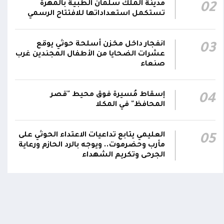
مدينة الملك سلمان الطبية بالمهرة
02
بصورة دائمة لمتابعة التطورات الميدانية والأمنية
تستكمل استعداداتها للافتتاح الرسمي
واتخاذ ما يلزم من إجراءات بصورة عاجلة ومستمرة
01:13
بما يضمن سرعة الاستجابة للتصعيد الحوثي
والتعامل مع تداعياته على مختلف المستويات
انفجار داخل مخزن أسلحة حوثي يوقع
03
عشرات الضحايا من الأطفال المجندين غرب
صنعاء
أقر #مجلس_الدفاع_الوطني جملة من القرارات
والتوجيهات الهادفة إلى رفع مستوى الجاهزية
العسكرية والأمنية والدفاع المدني وتعزيز التنسيق
إسقاط مُسيرة فوق محيط "قصر
01:12
04
بين مؤسسات الدولة وحماية المدنيين والمنشآت
المحافظ" في المكلا
الحيوية وضمان التنفيذ الفوري للإجراءات الكفيلة
بالرد الحازم على الاعتداءات الحوثية
العليمي يتابع تداعيات الاعتداء الحوثي على
05
مأرب وحضرموت.. ويوجه بالرد الحازم ورعاية
الجرحى وتكريم الشهداء