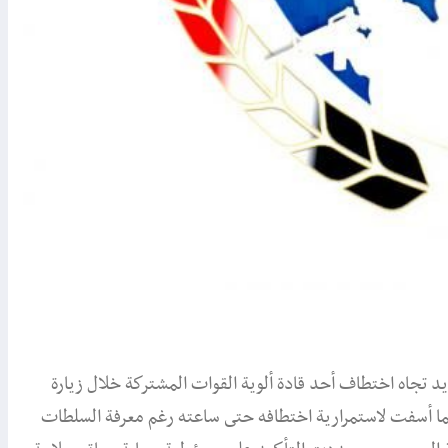
يد تجاه اختطاف أحد قادة ألوية القوات المشتركة خلال زيارة
نة التربة يوم 27 نوفمبر الماضي، كما أسفت لاستمرارية اختطافه حتى ساعته رغم معرفة السلطات