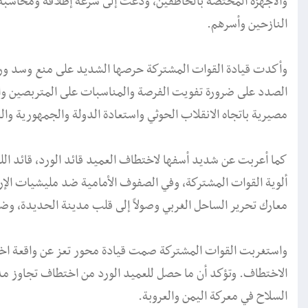
والأجهزة المختصة بالخاطفين، ودعت إلى سرعة إطلاقه ومحاسبة
النازحين وأسرهم.
وأكدت قيادة القوات المشتركة حرصها الشديد على منع وسد ورف
الصدد على ضرورة تفويت الفرصة والمناسبات على المتربصين وال
مصيرية باتجاه الانقلاب الحوثي واستعادة الدولة والجمهورية وال
كما أعربت عن شديد أسفها لاختطاف العميد قائد الورد، قائد الل
ألوية القوات المشتركة، وفي الصفوف الأمامية ضد مليشيات الإرها
معارك تحرير الساحل الغربي وصولاً إلى قلب مدينة الحديدة، وضم
واستغربت القوات المشتركة صمت قيادة محور تعز عن واقعة اخت
الاختطاف. وتؤكد أن ما حصل للعميد الورد من اختطاف تجاوز مدة 
السلاح في معركة اليمن والعروبة.