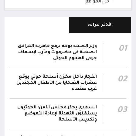
من المواقع
إصابة 15 مدنياً جراء هجمات حوثية استهدفت
15:39
ميناء المخا ومواقع ومنشآت مدنية آخرى
الأكثر قراءة
دفاعات المقاومة الوطنية تواصل التصدي
لمُسيرات حوثية تستهدف حقل الطاقة الشمسية
15:36
وزير الصحة يوجه برفع جاهزية المرافق
01
في المخا
الصحية في حضرموت ومأرب لإسعاف
جرحى الهجوم الحوثي
المقاومة الوطنية تنعى 4 عسكريين و3 مدنيين
استشهدوا جراء هجمات حوثية استهدفت ميناء
15:31
انفجار داخل مخزن أسلحة حوثي يوقع
02
المخا ومواقع ومنشآت مدنية وعسكرية
عشرات الضحايا من الأطفال المجندين
غرب صنعاء
مليشيا الحوثي تحجب الإنترنت وشبكات الاتصالات
15:11
عن محافظة الحديدة
السعدي يحذر مجلس الأمن: الحوثيون
03
يستغلون التهدئة لإعادة التموضع
وتكديس الأسلحة