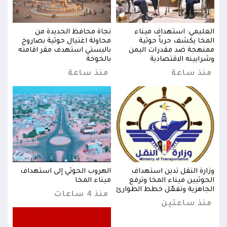
العليمي: استهداف ميناء
نجاة محافظ الحديدة من
العل
خ
المخا يكشف حرباً حوثية
محاولة اغتيال حوثية بصاروخ
المخ
ه
ممنهجة ضد مقدرات اليمن
باليستي استهدف مقر اقامته
ممنه
وشرايينه الاقتصادية
بالخوخة
وشرا
منذ ساعة
منذ ساعة
من
ف
وزارة النقل تدين استهداف
الهروب الحوثي إلى استهداف
وزار
الحوثيين ميناء المخا وترفع
ميناء المخا
الحو
الجاهزية وتفعّل خطط الطوارئ
الجا
منذ 4 ساعات
منذ ساعتين
من