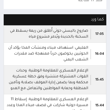
منذ 17 ساعة
منذ 17 
كما ورد
صاروخ باليستي حوثي أُطلق من ريمة يسقط في
17:05
السخنة بالحديدة ويُدمر مشروع مياه
العليمي: استهداف ميناء ومنشآت المخا يؤكد أن
الحوثيين يخوضون حرباً ممنهجة ضد مقدرات
16:04
الشعب اليمني
الإعلام العسكري للمقاومة الوطنية: وحدات
القوات المشتركة منتشرة وفق خطة عسكرية
15:45
محكمة وبما يضمن إدارة الموقف بصلابة وتأمين
المنطقة وحماية المواطنين والتعامل مع العدو
الإعلام العسكري للمقاومة الوطنية: إسقاط 11
مسيرة حوثية شاركت في قصف ميناء المخا وعدد
15:44