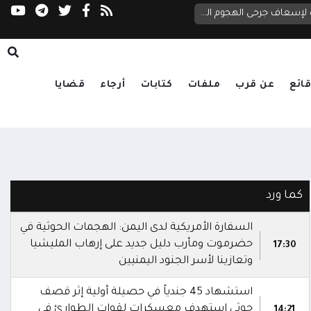
وزير الصحة يوجه برفع جاهزية المرافق الصحية في حضرموت ومأرب لإسعاف جرحى الهجوم الحوثي
انفجار داخل مخزن أسلحة حوثي يوقع عشرات الض
ائع
عن قرب
ملفات
كتابات
أرجاء
قضايا
كما ورد
السفارة الأمريكية لدى اليمن: الهجمات الحوثية في
حضرموت ومأرب دليل جديد على إرهاب المليشيا
17:30
وتعازينا لأسر الجنود اليمنيين
استشهاد 45 جندياً في حصيلة أولية إثر قصف
حوثي استهدف معسكرات لقوات الطوارئ في
14:21