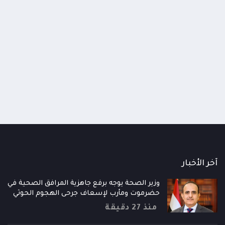
اومة الوطنية تودع اثنين من أبطال
قائد محور الحديدة : خسارتنا 
رية إلى فردوس الشهداء في المخا
وحيش لن تزيدنا إلا إصرارا لاست
ذ شهر
منذ شهر
آخر الأخبار
وزير الصحة يوجه برفع جاهزية المرافق الصحية في
حضرموت ومأرب لإسعاف جرحى الهجوم الحوثي
منذ 27 دقيقة