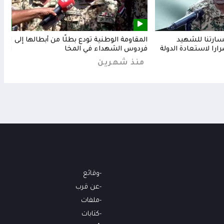
خسارتنا للشهيد
المقاومة الوطنية تودع بطلًا من أبطالها إلى
المق
رارا لاستعادة الدولة
فردوس الشهداء في المخا
البح
منذ شهرين
من
وقائع
عن قرب
ملفات
كتابات