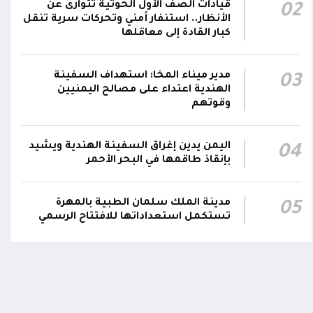
قيادات الصف الأول الحوثية تتوارى عن
02
سعودية خلال 24 ساعة بصاروخ باليستي في خليج
22:01
الأنظار.. استنفار أمني وتحركات سرية تنقل
عدن
كبار القادة إلى معاقلها
الشركة اليمنية للغاز: أعمال الصيانة أوشكت على
الانتهاء وإمدادات الغاز ستعود تدريجياً لتغطية
21:45
مدير ميناء المخا: استهداف السفينة
03
الهندية اعتداء على مصالح اليمنيين
احتياجات كافة المحافظات
وقوتهم
اليمن يدين إغراق السفينة الهندية ويشيد
04
بإنقاذ طاقمها في البحر الأحمر
اومة الوطنية تودع بتشييع رسمي
تشييع مهيب لجثمان الشهيد ا
ي الشهيد الظاهري
العميد يحيى وحيش قائد الفرقة
مدينة الملك سلمان الطبية بالمهرة
05
مقاومة وطنية إلى مثواه الأخير
تستكمل استعداداتها للافتتاح الرسمي
ذ شهر
منذ شهر