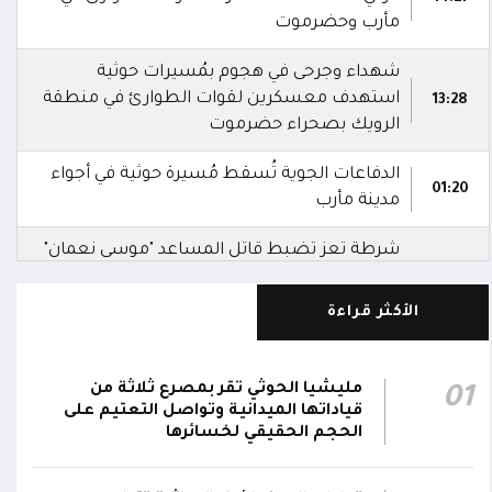
مأرب وحضرموت
شهداء وجرحى في هجوم بمُسيرات حوثية
استهدف معسكرين لقوات الطوارئ في منطقة
13:28
الرويك بصحراء حضرموت
الدفاعات الجوية تُسقط مُسيرة حوثية في أجواء
01:20
مدينة مأرب
شرطة تعز تضبط قاتل المساعد "موسى نعمان"
أحد منتسبي قوات الطوارئ بعد ساعات من
00:12
ارتكابه الجريمة.. وتؤكد استكمال الإجراءات لإحالته
الأكثر قراءة
إلى القضاء
مركز الملك سلمان يوقع برنامجاً لإعادة تأهيل
مليشيا الحوثي تقر بمصرع ثلاثة من
01
وتجهيز 11 منشأة صحية في لحج والضالع
23:16
قياداتها الميدانية وتواصل التعتيم على
وسقطرى يستفيد منها أكثر من 112 ألف شخص
الحجم الحقيقي لخسائرها
الحوثيون يزعمون استهداف ثاني ناقلة نفط