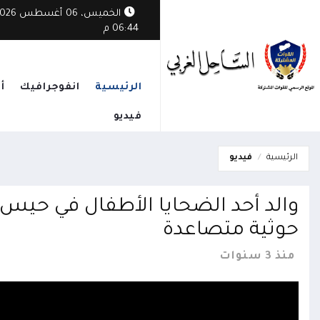
لحديدة وموانئها الثلاثة.. طريق إجباري لتأمين البحر الأحمر وباب المندب
الخميس، 06 أغسطس
06:44 م
الرئيسية
انفوجرافيك
أ
فيديو
الرئيسية
فيديو
والد أحد الضحايا الأطفال في حيس 
حوثية متصاعدة
منذ 3 سنوات