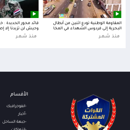
إلى
المقاومة الوطنية تودع اثنين من أبطال
قائد محور الحديدة : 
البحرية إلى فردوس الشهداء في المخا
وحيش لن تزيدنا إلا إص
منذ شهر
منذ شهر
الأقسام
انفوجرافيك
أخبار
جبهة الساحل
انتهاكات