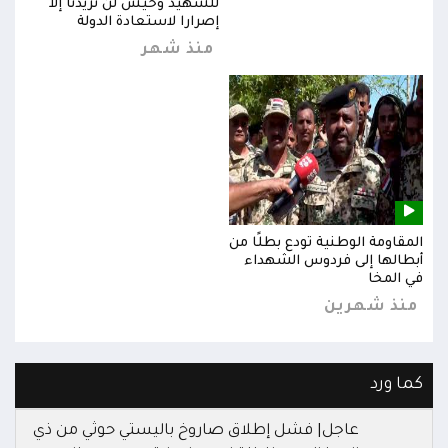
للشهيد وحيش لن تزيدنا إلا
إصرارا لاستعادة الدولة
منذ شهر
المقاومة الوطنية تودع بطلًا من
المق
أبطالها إلى فردوس الشهداء
أبطا
في المخا
في ا
منذ شهرين
من
كما ورد
عاجل| فشل إطلاق صاروخ باليستي حوثي من ذي