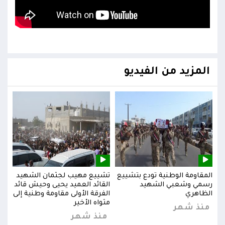
المزيد من الفيديو
يد
المقاومة الوطنية تودع بتشييع
تشييع مهيب لجثمان الشهيد
المق
ائد
رسمي وشعبي الشهيد
القائد العميد يحيى وحيش قائد
رسم
إلى
الظاهري
الفرقة الأولى مقاومة وطنية إلى
الظا
مثواه الأخير
منذ شهر
من
منذ شهر