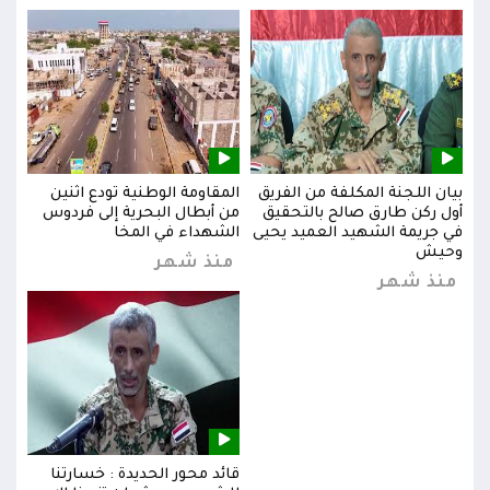
بيان اللجنة المكلفة من الفريق
المقاومة الوطنية تودع اثنين
بيان
س
أول ركن طارق صالح بالتحقيق
من أبطال البحرية إلى فردوس
أول 
في جريمة الشهيد العميد يحيى
الشهداء في المخا
في ج
وحيش
وحي
منذ شهر
منذ شهر
من
قائد محور الحديدة : خسارتنا