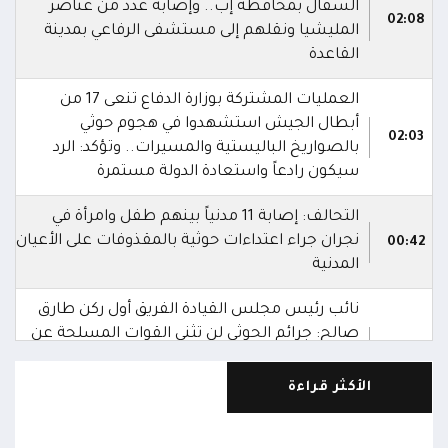
السفال بمحافظة إب.. وإصابة عدد من عناصر
02:08
المليشيا ونقلهم إلى مستشفى الرفاعي بمدينة
القاعدة
العمليات المشتركة بوزارة الدفاع تنعى 17 من
أبطال الجيش استشهدوا في هجوم حوثي
02:03
بالصواريخ الباليستية والمسيرات.. وتؤكد: الرد
سيكون رادعاً واستعادة الدولة مستمرة
التحالف: إصابة 11 مدنياً بينهم طفل وامرأة في
نجران جراء اعتداءات حوثية بالمقذوفات على الأعيان
00:42
المدنية
نائب رئيس مجلس القيادة الفريق أول ركن طارق
صالح: جرائم الحوثي لن تثني القوات المسلحة عن
00:29
أداء واجبها الوطني واستعادة الدولة وعاصمتها
صنعاء
الأكثر قراءة
نائب رئيس مجلس القيادة الفريق أول ركن طارق