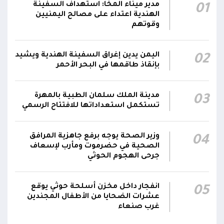
صالح يشيد بالروح القتالية العالية لكافة منتسبي
مدير ميناء المخا: استهداف السفينة
01
00:28
الفرقتين الأولى والثالثة وحسن التعامل مع الموقف
الهندية اعتداء على مصالح اليمنيين
وقوتهم
وثبات المقاتلين في مواقعهم
الفريق أول ركن طارق صالح يعزي في اتصالين
اليمن يدين إغراق السفينة الهندية ويشيد
02
هاتفيين قائدي الفرقتين الأولى والثالثة طوارئ في
00:26
بإنقاذ طاقمها في البحر الأحمر
استشهاد عدد من الأبطال بالهجوم الحوثي الغادر
اللجنة الأمنية بحضرموت تدين هجوم مليشيا
مدينة الملك سلمان الطبية بالمهرة
03
تستكمل استعداداتها للافتتاح الرسمي
الحوثي على القوات المسلحة وتؤكد استمرار
00:21
العمليات الأمنية والعسكرية لحماية الأمن
والاستقرار
وزير الصحة يوجه برفع جاهزية المرافق
04
الصحية في حضرموت ومأرب لإسعاف
جدد #المكتب_السياسي تمسكه بمواصلة النضال
جرحى الهجوم الحوثي
إلى جانب الشعب اليمني وقوى الصف الجمهوري،
23:05
مؤكداً الاستعداد لتقديم التضحيات حتى تحرير البلاد
انفجار داخل مخزن أسلحة حوثي يوقع
05
واستعادة العاصمة صنعاء وإنهاء الانقلاب
عشرات الضحايا من الأطفال المجندين
غرب صنعاء