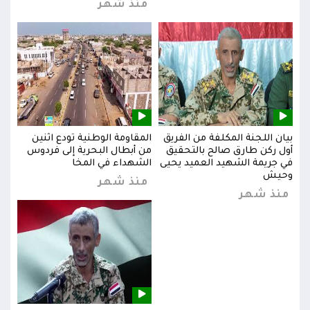
منذ شهر
بيان اللجنة المكلفة من الفريق
المقاومة الوطنية تودع اثنين
بيان
س
أول ركن طارق صالح بالتحقيق
من أبطال البحرية إلى فردوس
أول 
في جريمة الشهيد العميد يحيى
الشهداء في المخا
في ج
وحيش
وحي
منذ شهر
منذ شهر
من