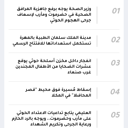
06:06
الجبهات والمحاور التابعة للقوات المسلحة،
وزير الصحة يوجه برفع جاهزية المرافق
01
بمختلف تشكيلاتها ووحداتها ومنتسبيها
الصحية في حضرموت ومأرب لإسعاف
جرحى الهجوم الحوثي
الناطق باسم القوات المسلحة: نؤكد أننا لن نتهاون
في حماية المواطنين وقواتنا ومواقعنا ولن يمر
مدينة الملك سلمان الطبية بالمهرة
02
استهداف وحداتنا دون رد وسنتعامل مع أي اعتداء
06:00
تستكمل استعداداتها للافتتاح الرسمي
جديد بالإجراءات العسكرية اللازمة والحازمة، وفقاً
لتوجيهات القيادة السياسية والعسكرية
ومقتضيات الموقف العملياتي
انفجار داخل مخزن أسلحة حوثي يوقع
03
عشرات الضحايا من الأطفال المجندين
غرب صنعاء
الناطق باسم القوات المسلحة: العملية جسدت
05:46
وحدة المحاور والقيادة والسيطرة للقوات المسلحة
إسقاط مُسيرة فوق محيط "قصر
04
المحافظ" في المكلا
العليمي يتابع تداعيات الاعتداء الحوثي
05
على مأرب وحضرموت.. ويوجه بالرد الحازم
ورعاية الجرحى وتكريم الشهداء