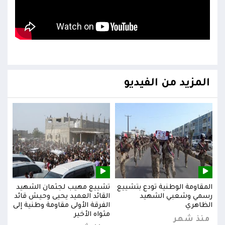
المزيد من الفيديو
يد
المقاومة الوطنية تودع بتشييع
تشييع مهيب لجثمان الشهيد
المق
ائد
رسمي وشعبي الشهيد
القائد العميد يحيى وحيش قائد
رسم
إلى
الظاهري
الفرقة الأولى مقاومة وطنية إلى
الظا
مثواه الأخير
منذ شهر
من