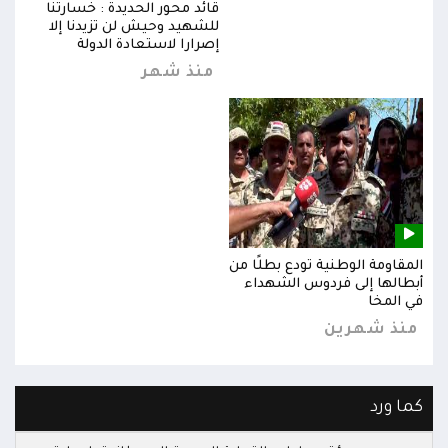
قائد محور الحديدة : خسارتنا
للشهيد وحيش لن تزيدنا إلا
إصرارا لاستعادة الدولة
منذ شهر
المقاومة الوطنية تودع بطلًا من
المق
أبطالها إلى فردوس الشهداء
أبطا
في المخا
في ا
منذ شهرين
من
كما ورد