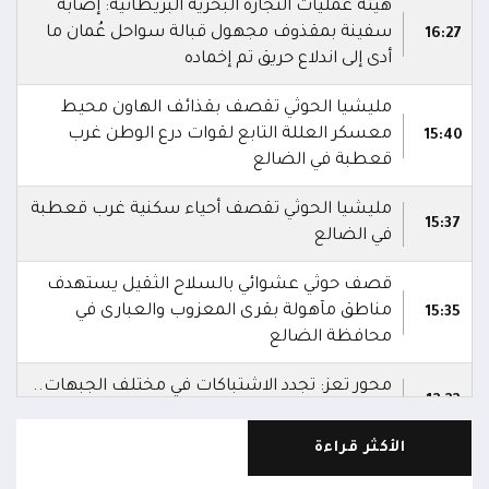
هيئة عمليات التجارة البحرية البريطانية: إصابة
سفينة بمقذوف مجهول قبالة سواحل عُمان ما
16:27
أدى إلى اندلاع حريق تم إخماده
مليشيا الحوثي تقصف بقذائف الهاون محيط
معسكر العللة التابع لقوات درع الوطن غرب
15:40
قعطبة في الضالع
مليشيا الحوثي تقصف أحياء سكنية غرب قعطبة
15:37
في الضالع
قصف حوثي عشوائي بالسلاح الثقيل يستهدف
مناطق مآهولة بقرى المعزوب والعبارى في
15:35
محافظة الضالع
محور تعز: تجدد الاشتباكات في مختلف الجبهات..
12:22
والجيش يقصف مواقع حوثية ويتصدى للمسيرات
الأكثر قراءة
الناطق باسم القوات المسلحة: نؤكد أن الاعتداء
على أي جبهة أو محور يُعد اعتداءً على جميع