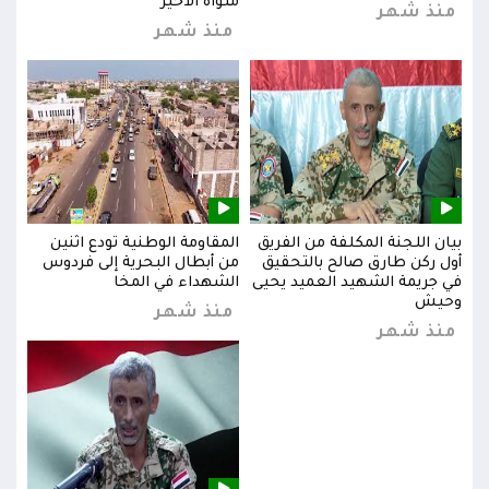
مثواه الأخير
منذ شهر
من
منذ شهر
بيان اللجنة المكلفة من الفريق
المقاومة الوطنية تودع اثنين
بيان
س
أول ركن طارق صالح بالتحقيق
من أبطال البحرية إلى فردوس
أول 
في جريمة الشهيد العميد يحيى
الشهداء في المخا
في ج
وحيش
وحي
منذ شهر
منذ شهر
من