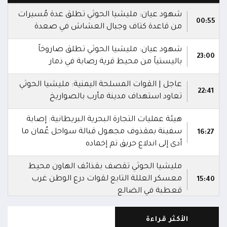
شهود عيان: مليشيا الحوثي تطلق عدة مُسيرات
00:55
من قاعدة كتاف وجبال العشاش في صعدة
شهود عيان: مليشيا الحوثي تطلق صاروخاً
23:00
باليستياً من محيط قرية رصابة في ذمار
عاجل | القوات المسلحة اليمنية: مليشيا الحوثي
22:41
تعاود استهداف مدينة مأرب بالصواريخ
هيئة عمليات التجارة البحرية البريطانية: إصابة
سفينة بمقذوف مجهول قبالة سواحل عُمان ما
16:27
أدى إلى اندلاع حريق تم إخماده
مليشيا الحوثي تقصف بقذائف الهاون محيط
معسكر العللة التابع لقوات درع الوطن غرب
15:40
قعطبة في الضالع
مليشيا الحوثي تقصف أحياء سكنية غرب قعطبة
الأكثر قراءة
15:37
في الضالع