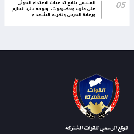
العليمي يتابع تداعيات الاعتداء الحوثي
05
على مأرب وحضرموت.. ويوجه بالرد الحازم
ورعاية الجرحى وتكريم الشهداء