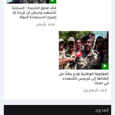
قائد محور الحديدة : خسارتنا
للشهيد وحيش لن تزيدنا إلا
إصرارا لاستعادة الدولة
منذ شهر
المقاومة الوطنية تودع بطلًا من
المق
أبطالها إلى فردوس الشهداء
أبطا
في المخا
في ا
منذ شهرين
من
كما ورد