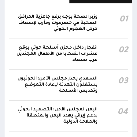
قصف حوثي عشوائي بالسلاح الثقيل يستهدف
وزير الصحة يوجه برفع جاهزية المرافق
01
مناطق مآهولة بقرى المعزوب والعبارى في
15:35
الصحية في حضرموت ومأرب لإسعاف
محافظة الضالع
جرحى الهجوم الحوثي
محور تعز: تجدد الاشتباكات في مختلف الجبهات..
12:22
انفجار داخل مخزن أسلحة حوثي يوقع
02
والجيش يقصف مواقع حوثية ويتصدى للمسيرات
عشرات الضحايا من الأطفال المجندين
غرب صنعاء
السعدي يحذر مجلس الأمن: الحوثيون
03
يستغلون التهدئة لإعادة التموضع
وتكديس الأسلحة
اليمن لمجلس الأمن: التصعيد الحوثي
04
بدعم إيراني يهدد اليمن والمنطقة
والملاحة الدولية