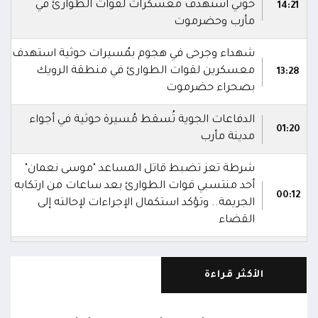
حوثي استهدف معسكرات لقوات الطوارئ في
14:21
مأرب وحضرموت
شهداء وجرحى في هجوم بمُسيرات حوثية استهدف
معسكرين لقوات الطوارئ في منطقة الرويك
13:28
بصحراء حضرموت
الدفاعات الجوية تُسقط مُسيرة حوثية في أجواء
01:20
مدينة مأرب
شرطة تعز تضبط قاتل المساعد "موسى نعمان"
أحد منتسبي قوات الطوارئ بعد ساعات من ارتكابه
00:12
الجريمة.. وتؤكد استكمال الإجراءات لإحالته إلى
القضاء
مركز الملك سلمان يوقع برنامجاً لإعادة تأهيل
وتجهيز 11 منشأة صحية في لحج والضالع
23:16
الأكثر قراءة
وسقطرى يستفيد منها أكثر من 112 ألف شخص