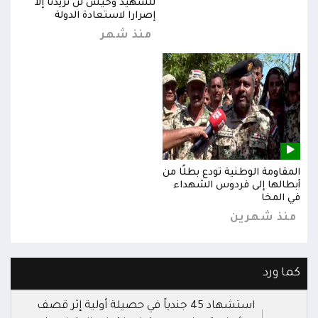
للشهيد وحيش لن تزيدنا إلا
إصرارا لاستعادة الدولة
منذ شهر
المقاومة الوطنية تودع بطلًا من
المق
أبطالها إلى فردوس الشهداء
أبطا
في المخا
في ا
منذ شهرين
من
كما ورد
استشهاد 45 جندياً في حصيلة أولية إثر قصف