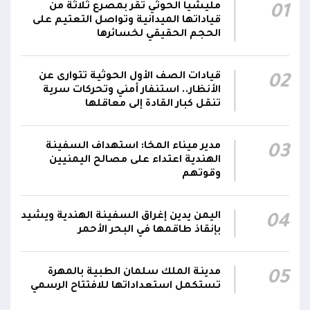
الحوثيون يزعمون استهداف ثاني ناقلة نفط
مليشيا الحوثي تقر بمصرع ثلاثة من
01
سعودية خلال 24 ساعة بصاروخ باليستي في خليج
22:01
قياداتها الميدانية وتواصل التعتيم على
عدن
الحجم الحقيقي لخسائرها
الشركة اليمنية للغاز: أعمال الصيانة أوشكت على
قيادات الصف الأول الحوثية تتوارى عن
02
الانتهاء وإمدادات الغاز ستعود تدريجياً لتغطية
21:45
الأنظار.. استنفار أمني وتحركات سرية
احتياجات كافة المحافظات
تنقل كبار القادة إلى معاقلها
رئيس مجلس القيادة يُصدر قراراً بتعيين يحيى
محمد كزمان وكيلاً لقطاع الأمن الداخلي، وأحمد
مدير ميناء المخا: استهداف السفينة
03
21:18
الهندية اعتداء على مصالح اليمنيين
سعد السقطري وكيلاً لقطاع الأمن الخارجي؛ في
وقوتهم
الجهاز المركزي لأمن الدولة
اليمن يدين إغراق السفينة الهندية ويشيد
04
بإنقاذ طاقمها في البحر الأحمر
مدينة الملك سلمان الطبية بالمهرة
05
تستكمل استعداداتها للافتتاح الرسمي