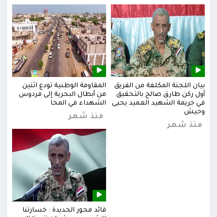
بيان اللجنة المكلفة من الفريق
المقاومة الوطنية تودع اثنين
بيان
س
أول ركن طارق صالح بالتحقيق
من أبطال البحرية إلى فردوس
أول 
في جريمة الشهيد العميد يحيى
الشهداء في المخا
في ج
وحيش
وحي
منذ شهر
منذ شهر
من
قائد محور الحديدة : خسارتنا