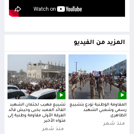
المزيد من الفيديو
يد
المقاومة الوطنية تودع بتشييع
تشييع مهيب لجثمان الشهيد
المق
ائد
رسمي وشعبي الشهيد
القائد العميد يحيى وحيش قائد
رسم
إلى
الظاهري
الفرقة الأولى مقاومة وطنية إلى
الظا
مثواه الأخير
منذ شهر
من
منذ شهر