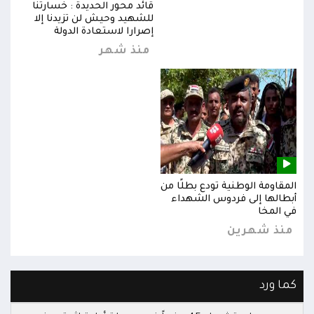
قائد محور الحديدة : خسارتنا
للشهيد وحيش لن تزيدنا إلا
إصرارا لاستعادة الدولة
منذ شهر
المقاومة الوطنية تودع بطلًا من
المق
أبطالها إلى فردوس الشهداء
أبطا
في المخا
في ا
منذ شهرين
من
كما ورد