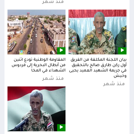
منذ شهر
بيان اللجنة المكلفة من الفريق
المقاومة الوطنية تودع اثنين
بيان
س
أول ركن طارق صالح بالتحقيق
من أبطال البحرية إلى فردوس
أول 
في جريمة الشهيد العميد يحيى
الشهداء في المخا
في ج
وحيش
وحي
منذ شهر
منذ شهر
من