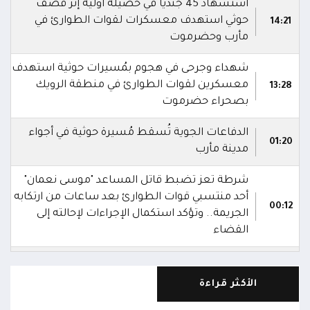
استشهاد 45 جندياً في حصيلة أولية إثر قصف
حوثي استهدف معسكرات لقوات الطوارئ في
14:21
مأرب وحضرموت
شهداء وجرحى في هجوم بمُسيرات حوثية استهدف
معسكرين لقوات الطوارئ في منطقة الرويك
13:28
بصحراء حضرموت
الدفاعات الجوية تُسقط مُسيرة حوثية في أجواء
01:20
مدينة مأرب
شرطة تعز تضبط قاتل المساعد "موسى نعمان"
أحد منتسبي قوات الطوارئ بعد ساعات من ارتكابه
00:12
الجريمة.. وتؤكد استكمال الإجراءات لإحالته إلى
القضاء
مركز الملك سلمان يوقع برنامجاً لإعادة تأهيل
وتجهيز 11 منشأة صحية في لحج والضالع
23:16
الأكثر قراءة
وسقطرى يستفيد منها أكثر من 112 ألف شخص