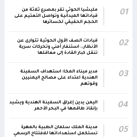
الحوثيون يزعمون استهداف ثاني ناقلة نفط
مليشيا الحوثي تقر بمصرع ثلاثة من
01
سعودية خلال 24 ساعة بصاروخ باليستي في خليج
22:01
قياداتها الميدانية وتواصل التعتيم على
عدن
الحجم الحقيقي لخسائرها
الشركة اليمنية للغاز: أعمال الصيانة أوشكت على
قيادات الصف الأول الحوثية تتوارى عن
02
الانتهاء وإمدادات الغاز ستعود تدريجياً لتغطية
21:45
الأنظار.. استنفار أمني وتحركات سرية
احتياجات كافة المحافظات
تنقل كبار القادة إلى معاقلها
رئيس مجلس القيادة يُصدر قراراً بتعيين يحيى
محمد كزمان وكيلاً لقطاع الأمن الداخلي، وأحمد
مدير ميناء المخا: استهداف السفينة
03
21:18
الهندية اعتداء على مصالح اليمنيين
سعد السقطري وكيلاً لقطاع الأمن الخارجي؛ في
وقوتهم
الجهاز المركزي لأمن الدولة
اليمن يدين إغراق السفينة الهندية ويشيد
04
بإنقاذ طاقمها في البحر الأحمر
مدينة الملك سلمان الطبية بالمهرة
05
تستكمل استعداداتها للافتتاح الرسمي