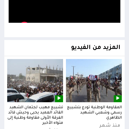
المزيد من الفيديو
يد
المقاومة الوطنية تودع بتشييع
تشييع مهيب لجثمان الشهيد
المق
ائد
رسمي وشعبي الشهيد
القائد العميد يحيى وحيش قائد
رسم
إلى
الظاهري
الفرقة الأولى مقاومة وطنية إلى
الظا
مثواه الأخير
منذ شهر
من