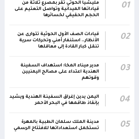
الحوثيون يزعمون استهداف ثاني ناقلة نفط
مليشيا الحوثي تقر بمصرع ثلاثة من
01
سعودية خلال 24 ساعة بصاروخ باليستي في خليج
22:01
قياداتها الميدانية وتواصل التعتيم على
عدن
الحجم الحقيقي لخسائرها
الشركة اليمنية للغاز: أعمال الصيانة أوشكت على
قيادات الصف الأول الحوثية تتوارى عن
02
الانتهاء وإمدادات الغاز ستعود تدريجياً لتغطية
21:45
الأنظار.. استنفار أمني وتحركات سرية
احتياجات كافة المحافظات
تنقل كبار القادة إلى معاقلها
رئيس مجلس القيادة يُصدر قراراً بتعيين يحيى
محمد كزمان وكيلاً لقطاع الأمن الداخلي، وأحمد
مدير ميناء المخا: استهداف السفينة
03
21:18
الهندية اعتداء على مصالح اليمنيين
سعد السقطري وكيلاً لقطاع الأمن الخارجي؛ في
وقوتهم
الجهاز المركزي لأمن الدولة
اليمن يدين إغراق السفينة الهندية ويشيد
04
بإنقاذ طاقمها في البحر الأحمر
مدينة الملك سلمان الطبية بالمهرة
05
تستكمل استعداداتها للافتتاح الرسمي