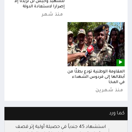
للشهيد وحيش لن تزيدنا إلا
إصرارا لاستعادة الدولة
منذ شهر
المقاومة الوطنية تودع بطلًا من
المق
أبطالها إلى فردوس الشهداء
أبطا
في المخا
في ا
منذ شهرين
من
كما ورد
استشهاد 45 جندياً في حصيلة أولية إثر قصف