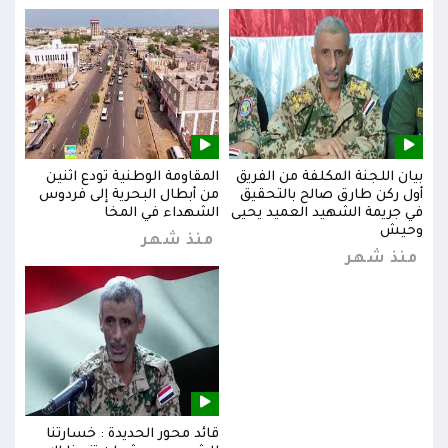
بيان اللجنة المكلفة من الفريق
المقاومة الوطنية تودع اثنين
بيان
س
أول ركن طارق صالح بالتحقيق
من أبطال البحرية إلى فردوس
أول 
في جريمة الشهيد العميد يحيى
الشهداء في المخا
في ج
وحيش
وحي
منذ شهر
منذ شهر
من
قائد محور الحديدة : خسارتنا