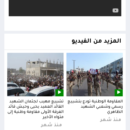
المزيد من الفيديو
يد
المقاومة الوطنية تودع بتشييع
تشييع مهيب لجثمان الشهيد
المق
ائد
رسمي وشعبي الشهيد
القائد العميد يحيى وحيش قائد
رسم
إلى
الظاهري
الفرقة الأولى مقاومة وطنية إلى
الظا
مثواه الأخير
منذ شهر
من
منذ شهر