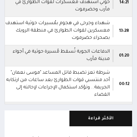
حوثي استهدف معسكرات لقوات الطوارئ في
14:21
مأرب وحضرموت
شهداء وجرحى في هجوم بمُسيرات حوثية استهدف
معسكرين لقوات الطوارئ في منطقة الرويك
13:28
بصحراء حضرموت
الدفاعات الجوية تُسقط مُسيرة حوثية في أجواء
01:20
مدينة مأرب
شرطة تعز تضبط قاتل المساعد "موسى نعمان"
أحد منتسبي قوات الطوارئ بعد ساعات من ارتكابه
00:12
الجريمة.. وتؤكد استكمال الإجراءات لإحالته إلى
القضاء
مركز الملك سلمان يوقع برنامجاً لإعادة تأهيل
وتجهيز 11 منشأة صحية في لحج والضالع
23:16
الأكثر قراءة
وسقطرى يستفيد منها أكثر من 112 ألف شخص