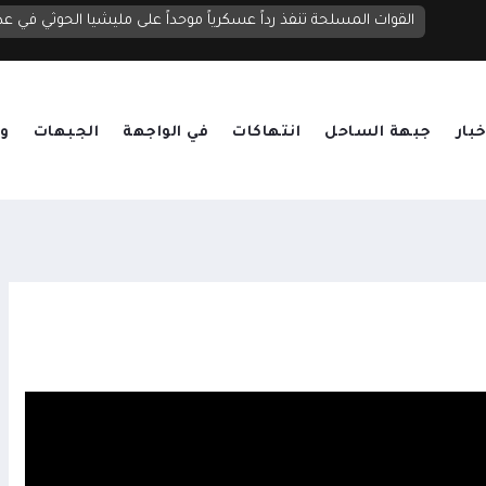
الحوثيون يصعدون قصف مأرب بنحو 20 صاروخاً ومسيرة.. قتلى وجرحى واستهداف لمناطق سكنية ومخيمات نازحين
القوات المسلحة تنفذ رداً عسكرياً موحداً على مليشيا الحوثي في عد
خبار
جبهة الساحل
انتهاكات
في الواجهة
الجبهات
وق