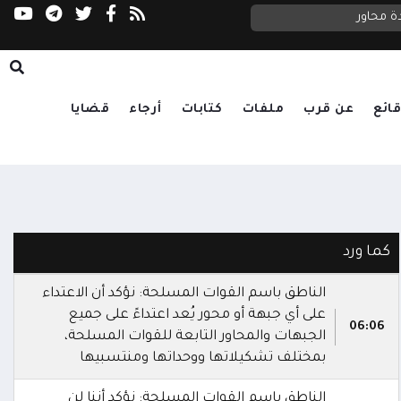
ة محاور
السعدي يحذر مجلس الأمن: الحوثيون يستغلون ا
ائع
عن قرب
ملفات
كتابات
أرجاء
قضايا
كما ورد
الناطق باسم القوات المسلحة: نؤكد أن الاعتداء
على أي جبهة أو محور يُعد اعتداءً على جميع
06:06
الجبهات والمحاور التابعة للقوات المسلحة،
بمختلف تشكيلاتها ووحداتها ومنتسبيها
الناطق باسم القوات المسلحة: نؤكد أننا لن