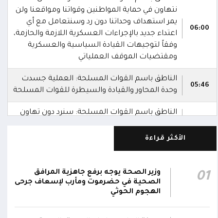
نتهاون في حماية المواطنين وقواتنا ومواقعنا ولن
يمر استهداف وحداتنا دون رد وسنتعامل مع أي
06:00
اعتداء جديد بالإجراءات العسكرية اللازمة والحازمة،
وفقاً لتوجيهات القيادة السياسية والعسكرية
ومقتضيات الموقف العملياتي
الناطق باسم القوات المسلحة: العملية جسدت
05:46
وحدة المحاور والقيادة والسيطرة للقوات المسلحة
الناطق باسم القوات المسلحة: سنرد دون تهاون
05:35
حال استمرت اعتداءات الحوثيين الغادرة
الأكثر قراءة
الناطق باسم القوات المسلحة: نفذنا عملاً
05:34
عسكرياً ضد العناصر الحوثية الإرهابية وعتادها
وزير الصحة يوجه برفع جاهزية المرافق
01
المقاومة الوطنية تصد هجوماً حوثياً في جبهتي
الصحية في حضرموت ومأرب لإسعاف جرحى
04:17
الحيمة بالتحيتا وحيس جنوب الحديدة
الهجوم الحوثي
أقر #مجلس_الدفاع_الوطني استمرار انعقاده