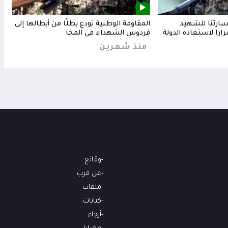
خسارتنا للشهيد
المقاومة الوطنية تودع بطلًا من أبطالها إلى
المق
رارا لاستعادة الدولة
فردوس الشهداء في المخا
البح
منذ شهرين
من
وقائع
عن قرب
ملفات
كتابات
أرجاء